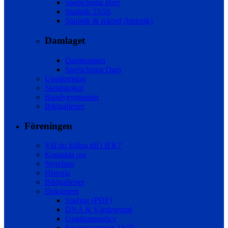
Spelschema Herr
Statistik 25/26
Statistik & rekord (historik)
Damlaget
Damtruppen
Spelschema Dam
Ungdomslag
Skridskokul
Bandygymnasiet
Bildgallerier
Föreningen
Vill du hjälpa till i IFK?
Kontakta oss
Styrelsen
Historia
Bildgallerier
Dokument
Stadgar (PDF)
DNA & Värdegrund
Ungdomspolicy
Säsongsrapport 24/25