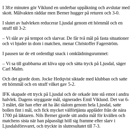
I 38:e minuten gör Viklund en underbar uppåkning och avslutar med
skott. Målvakten räddar men Berner hugger på returen och 3-0.
I slutet av halvleken reducerar Ljusdal genom ett hörnmål och en
straff till 3-2:
– Vi slår av på tempot och slarvar. De får två mål på fasta situationer
och vi bjuder in dom i matchen, menar Christoffer Fagerström.
I pausen tar de ett ordentligt snack i omklädningsrummet:
– Vi sa till grabbarna att kliva upp och sätta tryck på Ljusdal, säger
Carl Malm.
Och det gjorde dom. Jocke Hedqvist siktade med klubban och satte
ett hörnmål och en straff vilket gav 5-2.
IFK skapade ett tryck på Ljusdal och de orkade inte stå emot i andra
halvlek. Dagens snyggaste mål, signerades Emil Viklund. Det var 6-
3 målet, där han efter att ha åkt slalom genom hela Ljusdal, satte
bollen fint i mål, och fick mycket välförtjänta applåder från de nära
1700 på läktaren. Nils Berner gjorde sitt andra mål för kvällen och
matchens sista när han påpassligt höll sig framme efter slarv i
Ljusdalsförsvaret, och tryckte in slutresultatet till 7-3.