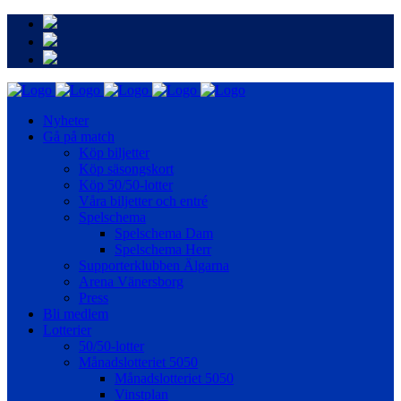
Nyheter
Gå på match
Köp biljetter
Köp säsongskort
Köp 50/50-lotter
Våra biljetter och entré
Spelschema
Spelschema Dam
Spelschema Herr
Supporterklubben Älgarna
Arena Vänersborg
Press
Bli medlem
Lotterier
50/50-lotter
Månadslotteriet 5050
Månadslotteriet 5050
Vinstplan