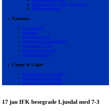
Integritetspolicy – IFK Vänersborg
Hållbarhetsrapport
Partners
Våra partners
Nätverket
Bandyfesten 2026
Ladda hem vår partnerfolder
Privatpartner (PDF)
Säsongsrapport 25/26
Hållbarhetsrapport
Cuper & Läger
Nordic Bandy Cup 2026/27
Sommarbandyskola 2026
Summer Day Camp 2026
17 jan
IFK besegrade Ljusdal med 7-3