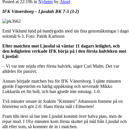
Posted at 22:19h
in
Nyheter
by
Aksel
IFK Vänersborg – Ljusdals BK 7-3 (3-2)
Emil Viklund bjöd på bandygodis med sin fina genomåkningar i dagen
solomål 6-3. Foto: Patrik Karlsson
Efter matchen mot Ljusdal så väntar 11 dagars ledighet, och
den ledigheten verkade IFK börja på i den första halvleken mot
Ljusdal:
– Vi var inte nöjda efter första halvlek, säger Carl Malm. Det var
alldeles för passivt.
Annars började matchen bra för IFK Vänersborg. I sjätte minuten
gjorde Fagerström en härlig uppåkning och serverade Mikko
Lukkarila en fin boll, och han gjorde inte misstag. 1-0.
Två minuter senare är Joakim ”Kimmen” Johansson framme på en
hörnretur och gör 2-0. Hans första mål i Elitserien!
Fram tills dess så har inte Ljusdal kommit över halva plan, men de
repar mod. I 19:e minuten kom första skottet på mål från Ljusdal och
allt efter som, så kommer de in i matchen.