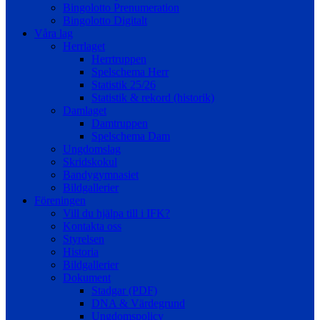
Bingolotto Prenumeration
Bingolotto Digitalt
Våra lag
Herrlaget
Herrtruppen
Spelschema Herr
Statistik 25/26
Statistik & rekord (historik)
Damlaget
Damtruppen
Spelschema Dam
Ungdomslag
Skridskokul
Bandygymnasiet
Bildgallerier
Föreningen
Vill du hjälpa till i IFK?
Kontakta oss
Styrelsen
Historia
Bildgallerier
Dokument
Stadgar (PDF)
DNA & Värdegrund
Ungdomspolicy