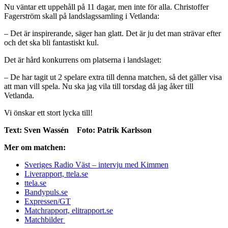
Nu väntar ett uppehåll på 11 dagar, men inte för alla. Christoffer
Fagerström skall på landslagssamling i Vetlanda:
– Det är inspirerande, säger han glatt. Det är ju det man strävar efter
och det ska bli fantastiskt kul.
Det är hård konkurrens om platserna i landslaget:
– De har tagit ut 2 spelare extra till denna matchen, så det gäller visa
att man vill spela. Nu ska jag vila till torsdag då jag åker till
Vetlanda.
Vi önskar ett stort lycka till!
Text: Sven Wassén Foto: Patrik Karlsson
Mer om matchen:
Sveriges Radio Väst – intervju med Kimmen
Liverapport, ttela.se
ttela.se
Bandypuls.se
Expressen/GT
Matchrapport, elitrapport.se
Matchbilder