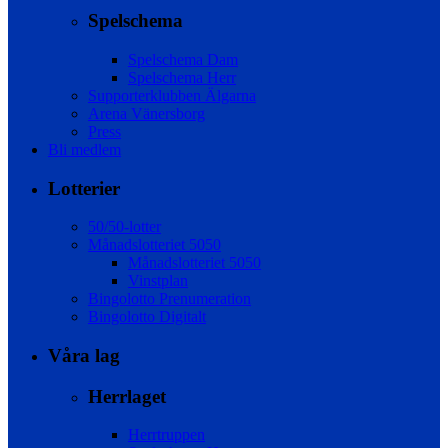
Spelschema
Spelschema Dam
Spelschema Herr
Supporterklubben Älgarna
Arena Vänersborg
Press
Bli medlem
Lotterier
50/50-lotter
Månadslotteriet 5050
Månadslotteriet 5050
Vinstplan
Bingolotto Prenumeration
Bingolotto Digitalt
Våra lag
Herrlaget
Herrtruppen