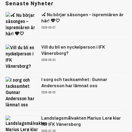
Senaste Nyheter
🏑 Nu börjar säsongen – ispremiären är
här! 💙🤍
2026-08-07
Vill du bli en nyckelperson i IFK
Vänersborg?
2026-08-03
I sorg och tacksamhet: Gunnar
Andersson har lämnat oss
2026-08-02
Landslagsmålvakten Marius Lerø klar
för IFK Vänersborg
2026-07-28