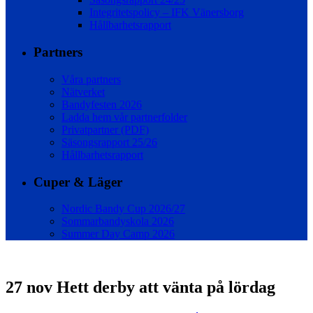
Integritetspolicy – IFK Vänersborg
Hållbarhetsrapport
Partners
Våra partners
Nätverket
Bandyfesten 2026
Ladda hem vår partnerfolder
Privatpartner (PDF)
Säsongsrapport 25/26
Hållbarhetsrapport
Cuper & Läger
Nordic Bandy Cup 2026/27
Sommarbandyskola 2026
Summer Day Camp 2026
27 nov
Hett derby att vänta på lördag