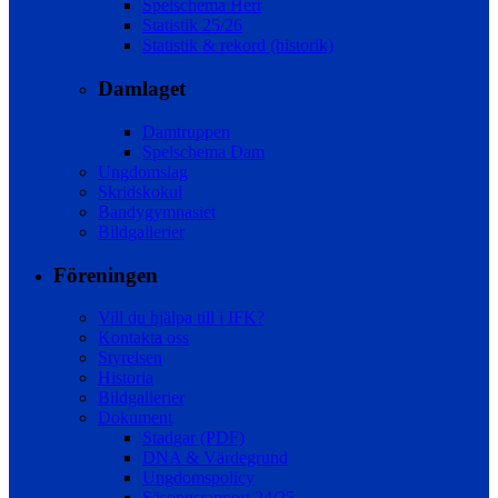
Spelschema Herr
Statistik 25/26
Statistik & rekord (historik)
Damlaget
Damtruppen
Spelschema Dam
Ungdomslag
Skridskokul
Bandygymnasiet
Bildgallerier
Föreningen
Vill du hjälpa till i IFK?
Kontakta oss
Styrelsen
Historia
Bildgallerier
Dokument
Stadgar (PDF)
DNA & Värdegrund
Ungdomspolicy
Säsongsrapport 24/25