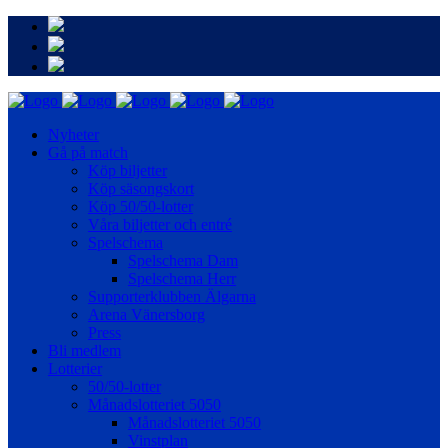
Nyheter
Gå på match
Köp biljetter
Köp säsongskort
Köp 50/50-lotter
Våra biljetter och entré
Spelschema
Spelschema Dam
Spelschema Herr
Supporterklubben Älgarna
Arena Vänersborg
Press
Bli medlem
Lotterier
50/50-lotter
Månadslotteriet 5050
Månadslotteriet 5050
Vinstplan