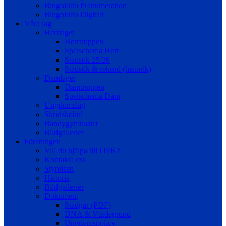
Bingolotto Prenumeration
Bingolotto Digitalt
Våra lag
Herrlaget
Herrtruppen
Spelschema Herr
Statistik 25/26
Statistik & rekord (historik)
Damlaget
Damtruppen
Spelschema Dam
Ungdomslag
Skridskokul
Bandygymnasiet
Bildgallerier
Föreningen
Vill du hjälpa till i IFK?
Kontakta oss
Styrelsen
Historia
Bildgallerier
Dokument
Stadgar (PDF)
DNA & Värdegrund
Ungdomspolicy