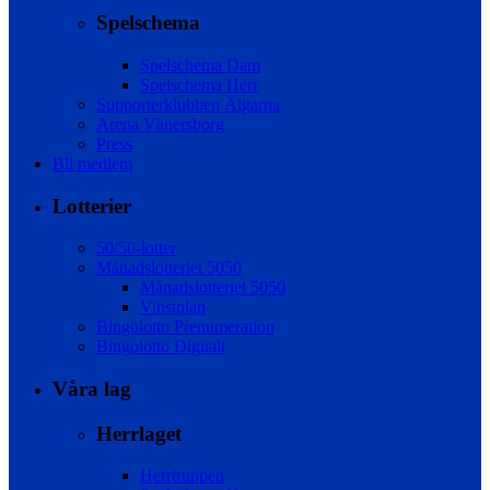
Spelschema
Spelschema Dam
Spelschema Herr
Supporterklubben Älgarna
Arena Vänersborg
Press
Bli medlem
Lotterier
50/50-lotter
Månadslotteriet 5050
Månadslotteriet 5050
Vinstplan
Bingolotto Prenumeration
Bingolotto Digitalt
Våra lag
Herrlaget
Herrtruppen