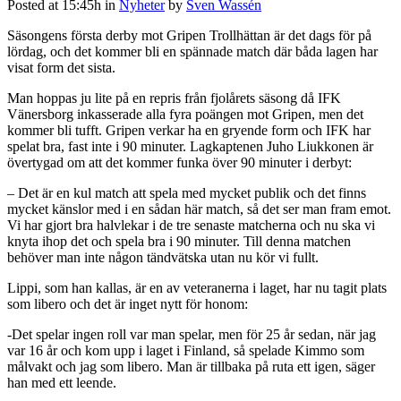
Posted at 15:45h
in
Nyheter
by
Sven Wassén
Säsongens första derby mot Gripen Trollhättan är det dags för på
lördag, och det kommer bli en spännade match där båda lagen har
visat form det sista.
Man hoppas ju lite på en repris från fjolårets säsong då IFK
Vänersborg inkasserade alla fyra poängen mot Gripen, men det
kommer bli tufft. Gripen verkar ha en gryende form och IFK har
spelat bra, fast inte i 90 minuter. Lagkaptenen Juho Liukkonen är
övertygad om att det kommer funka över 90 minuter i derbyt:
– Det är en kul match att spela med mycket publik och det finns
mycket känslor med i en sådan här match, så det ser man fram emot.
Vi har gjort bra halvlekar i de tre senaste matcherna och nu ska vi
knyta ihop det och spela bra i 90 minuter. Till denna matchen
behöver man inte någon tändvätska utan nu kör vi fullt.
Lippi, som han kallas, är en av veteranerna i laget, har nu tagit plats
som libero och det är inget nytt för honom:
-Det spelar ingen roll var man spelar, men för 25 år sedan, när jag
var 16 år och kom upp i laget i Finland, så spelade Kimmo som
målvakt och jag som libero. Man är tillbaka på ruta ett igen, säger
han med ett leende.