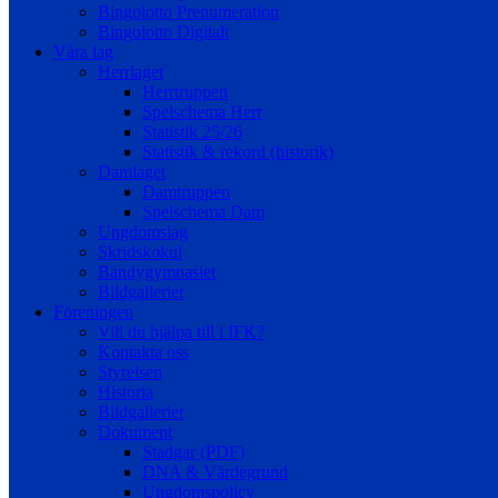
Bingolotto Prenumeration
Bingolotto Digitalt
Våra lag
Herrlaget
Herrtruppen
Spelschema Herr
Statistik 25/26
Statistik & rekord (historik)
Damlaget
Damtruppen
Spelschema Dam
Ungdomslag
Skridskokul
Bandygymnasiet
Bildgallerier
Föreningen
Vill du hjälpa till i IFK?
Kontakta oss
Styrelsen
Historia
Bildgallerier
Dokument
Stadgar (PDF)
DNA & Värdegrund
Ungdomspolicy