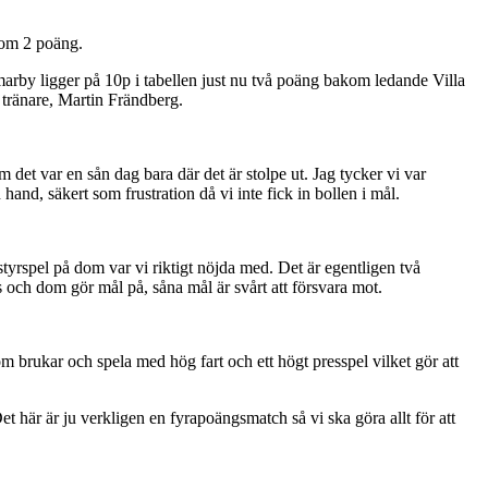
 om 2 poäng.
y ligger på 10p i tabellen just nu två poäng bakom ledande Villa
 tränare, Martin Frändberg.
m det var en sån dag bara där det är stolpe ut. Jag tycker vi var
hand, säkert som frustration då vi inte fick in bollen i mål.
styrspel på dom var vi riktigt nöjda med. Det är egentligen två
s och dom gör mål på, såna mål är svårt att försvara mot.
 brukar och spela med hög fart och ett högt presspel vilket gör att
 här är ju verkligen en fyrapoängsmatch så vi ska göra allt för att