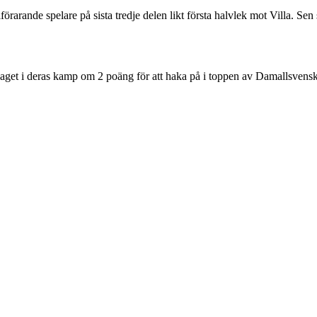
ollförarande spelare på sista tredje delen likt första halvlek mot Villa. Se
laget i deras kamp om 2 poäng för att haka på i toppen av Damallsvens