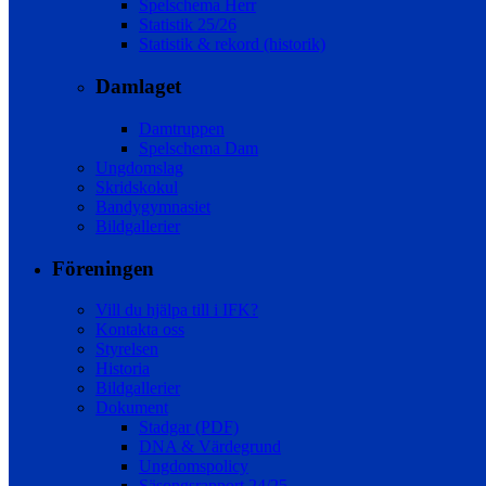
Spelschema Herr
Statistik 25/26
Statistik & rekord (historik)
Damlaget
Damtruppen
Spelschema Dam
Ungdomslag
Skridskokul
Bandygymnasiet
Bildgallerier
Föreningen
Vill du hjälpa till i IFK?
Kontakta oss
Styrelsen
Historia
Bildgallerier
Dokument
Stadgar (PDF)
DNA & Värdegrund
Ungdomspolicy
Säsongsrapport 24/25