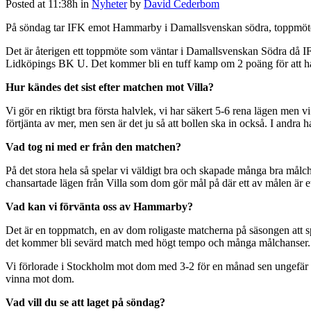
Posted at 11:38h
in
Nyheter
by
David Cederbom
På söndag tar IFK emot Hammarby i Damallsvenskan södra, toppmöte 
Det är återigen ett toppmöte som väntar i Damallsvenskan Södra då
Lidköpings BK U. Det kommer bli en tuff kamp om 2 poäng för att haka
Hur kändes det sist efter matchen mot Villa?
Vi gör en riktigt bra första halvlek, vi har säkert 5-6 rena lägen men v
förtjänta av mer, men sen är det ju så att bollen ska in också. I andra 
Vad tog ni med er från den matchen?
På det stora hela så spelar vi väldigt bra och skapade många bra målcha
chansartade lägen från Villa som dom gör mål på där ett av målen är et
Vad kan vi förvänta oss av Hammarby?
Det är en toppmatch, en av dom roligaste matcherna på säsongen att sp
det kommer bli sevärd match med högt tempo och många målchanser.
Vi förlorade i Stockholm mot dom med 3-2 för en månad sen ungefär där
vinna mot dom.
Vad vill du se att laget på söndag?