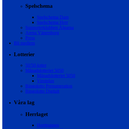
Spelschema
Spelschema Dam
Spelschema Herr
Supporterklubben Älgarna
Arena Vänersborg
Press
Bli medlem
Lotterier
50/50-lotter
Månadslotteriet 5050
Månadslotteriet 5050
Vinstplan
Bingolotto Prenumeration
Bingolotto Digitalt
Våra lag
Herrlaget
Herrtruppen