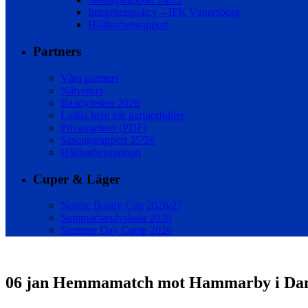
Integritetspolicy – IFK Vänersborg
Hållbarhetsrapport
Partners
Våra partners
Nätverket
Bandyfesten 2026
Ladda hem vår partnerfolder
Privatpartner (PDF)
Säsongsrapport 25/26
Hållbarhetsrapport
Cuper & Läger
Nordic Bandy Cup 2026/27
Sommarbandyskola 2026
Summer Day Camp 2026
06 jan
Hemmamatch mot Hammarby i Dam