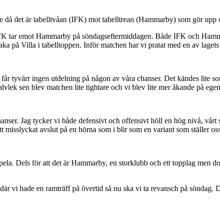
då det är tabelltvåan (IFK) mot tabelltrean (Hammarby) som gör upp
 IFK tar emot Hammarby på söndagseftermiddagen. Både IFK och Hammarb
 på Villa i tabelltoppen. Inför matchen har vi pratat med en av lagets
i får tyvärr ingen utdelning på någon av våra chanser. Det kändes lite so
halvlek sen blev matchen lite tightare och vi blev lite mer åkande på egen 
nser. Jag tycker vi både defensivt och offensivt höll en hög nivå, vårt 
t misslyckat avslut på en hörna som i blir som en variant som ställer os
ela. Dels för att det är Hammarby, en storklubb och ett topplag men dom
 vi hade en ramträff på övertid så nu ska vi ta revansch på söndag. Det