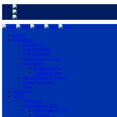
Nyheter
Gå på match
Köp biljetter
Köp säsongskort
Köp 50/50-lotter
Våra biljetter och entré
Spelschema
Spelschema Dam
Spelschema Herr
Supporterklubben Älgarna
Arena Vänersborg
Press
Bli medlem
Lotterier
50/50-lotter
Månadslotteriet 5050
Månadslotteriet 5050
Vinstplan