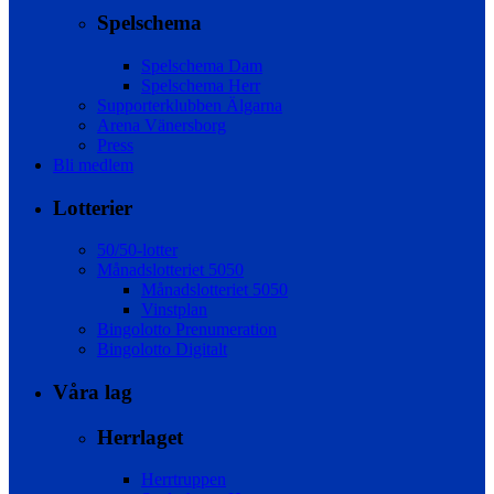
Spelschema
Spelschema Dam
Spelschema Herr
Supporterklubben Älgarna
Arena Vänersborg
Press
Bli medlem
Lotterier
50/50-lotter
Månadslotteriet 5050
Månadslotteriet 5050
Vinstplan
Bingolotto Prenumeration
Bingolotto Digitalt
Våra lag
Herrlaget
Herrtruppen