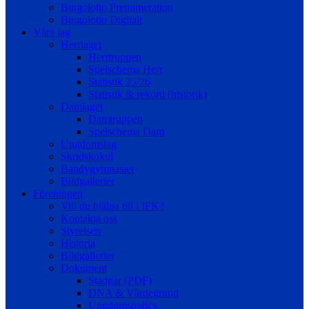
Bingolotto Prenumeration
Bingolotto Digitalt
Våra lag
Herrlaget
Herrtruppen
Spelschema Herr
Statistik 25/26
Statistik & rekord (historik)
Damlaget
Damtruppen
Spelschema Dam
Ungdomslag
Skridskokul
Bandygymnasiet
Bildgallerier
Föreningen
Vill du hjälpa till i IFK?
Kontakta oss
Styrelsen
Historia
Bildgallerier
Dokument
Stadgar (PDF)
DNA & Värdegrund
Ungdomspolicy