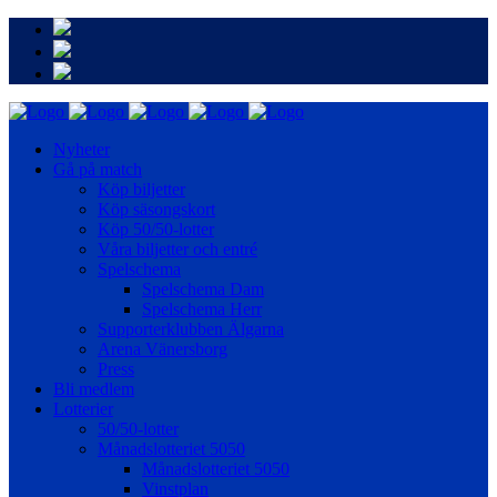
Nyheter
Gå på match
Köp biljetter
Köp säsongskort
Köp 50/50-lotter
Våra biljetter och entré
Spelschema
Spelschema Dam
Spelschema Herr
Supporterklubben Älgarna
Arena Vänersborg
Press
Bli medlem
Lotterier
50/50-lotter
Månadslotteriet 5050
Månadslotteriet 5050
Vinstplan