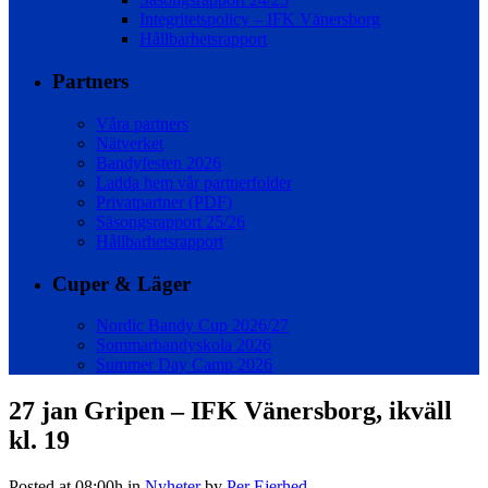
Integritetspolicy – IFK Vänersborg
Hållbarhetsrapport
Partners
Våra partners
Nätverket
Bandyfesten 2026
Ladda hem vår partnerfolder
Privatpartner (PDF)
Säsongsrapport 25/26
Hållbarhetsrapport
Cuper & Läger
Nordic Bandy Cup 2026/27
Sommarbandyskola 2026
Summer Day Camp 2026
27 jan
Gripen – IFK Vänersborg, ikväll
kl. 19
Posted at 08:00h
in
Nyheter
by
Per Ejerhed