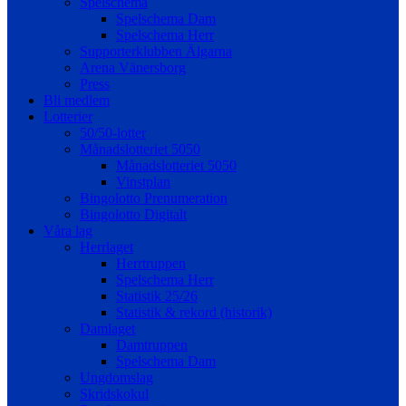
Spelschema
Spelschema Dam
Spelschema Herr
Supporterklubben Älgarna
Arena Vänersborg
Press
Bli medlem
Lotterier
50/50-lotter
Månadslotteriet 5050
Månadslotteriet 5050
Vinstplan
Bingolotto Prenumeration
Bingolotto Digitalt
Våra lag
Herrlaget
Herrtruppen
Spelschema Herr
Statistik 25/26
Statistik & rekord (historik)
Damlaget
Damtruppen
Spelschema Dam
Ungdomslag
Skridskokul