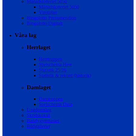
Månadslotteriet 5050
Månadslotteriet 5050
Vinstplan
Bingolotto Prenumeration
Bingolotto Digitalt
Våra lag
Herrlaget
Herrtruppen
Spelschema Herr
Statistik 25/26
Statistik & rekord (historik)
Damlaget
Damtruppen
Spelschema Dam
Ungdomslag
Skridskokul
Bandygymnasiet
Bildgallerier