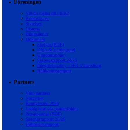
Föreningen
Vill du hjälpa till i IFK?
Kontakta oss
Styrelsen
Historia
Bildgallerier
Dokument
Stadgar (PDF)
DNA & Värdegrund
Ungdomspolicy
Säsongsrapport 24/25
Integritetspolicy – IFK Vänersborg
Hållbarhetsrapport
Partners
Våra partners
Nätverket
Bandyfesten 2026
Ladda hem vår partnerfolder
Privatpartner (PDF)
Säsongsrapport 25/26
Hållbarhetsrapport