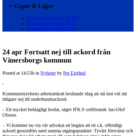
Cuper & Läger
Nordic Bandy Cup 2026/27
Sommarbandyskola 2026
Summer Day Camp 2026
24 apr
Fortsatt nej till ackord från
Vänersborgs kommun
Posted at 14:53h
in
Nyheter
by
Per Ejerhed
-
Kommunstyrelsens arbetsutskott beslutade idag att stå fast vid sitt
tidigare nej till underhandsackord.
– Ett mycket beklagligt beslut, säger IFK:S ordförande Jan-Olof
Olsson.
– Vi kommer nu via vår advokat att begära att ett s.k. offentligt
ackord genomförs med samma utgångspunkter. Tyvärr försvårar och