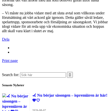
försenar det vårt arbete med allt som behöver göras inför nästa
säsong.
– Vi måste nu jobba vidare med att sluta avtal som villkoras under
förutsättning att vårt ackord går igenom. Detta gäller såväl ledare,
spelartrupp, sponsorarbete och försäljning av säsongskort. Vi jobbar
idogt vidare för att reda upp vår ekonomiska situation och hoppas
allt skall vara klart i slutet av maj.
Dela
Print page
Search for:
Senaste Nyheter
🏑 Nu börjar säsongen – ispremiären är här!
💙🤍
2026-08-07