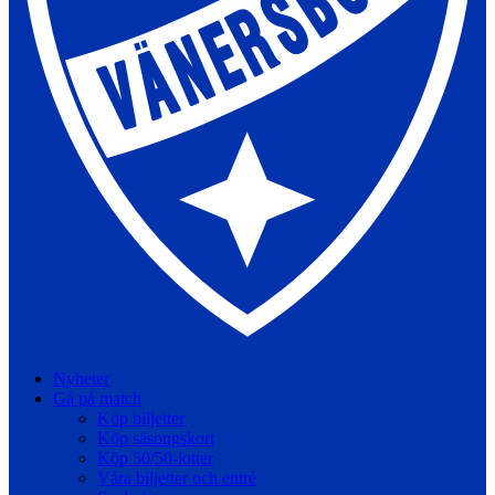
Nyheter
Gå på match
Köp biljetter
Köp säsongskort
Köp 50/50-lotter
Våra biljetter och entré