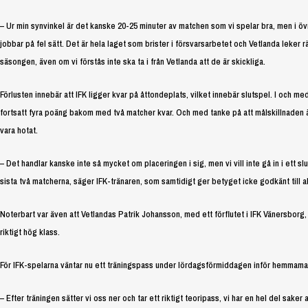
– Ur min synvinkel är det kanske 20-25 minuter av matchen som vi spelar bra, men i övrigt
jobbar på fel sätt. Det är hela laget som brister i försvarsarbetet och Vetlanda leker r
säsongen, även om vi förstås inte ska ta i från Vetlanda att de är skickliga.
Förlusten innebär att IFK ligger kvar på åttondeplats, vilket innebär slutspel. I och 
fortsatt fyra poäng bakom med två matcher kvar. Och med tanke på att målskillnaden är +
vara hotat.
– Det handlar kanske inte så mycket om placeringen i sig, men vi vill inte gå in i ett slu
sista två matcherna, säger IFK-tränaren, som samtidigt ger betyget icke godkänt till al
Noterbart var även att Vetlandas Patrik Johansson, med ett förflutet i IFK Vänersborg, sa
riktigt hög klass.
För IFK-spelarna väntar nu ett träningspass under lördagsförmiddagen inför hemmam
– Efter träningen sätter vi oss ner och tar ett riktigt teoripass, vi har en hel del saker 