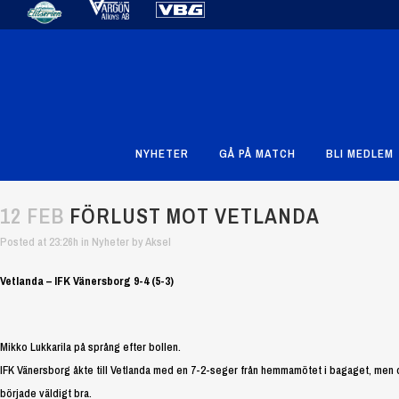
NYHETER
GÅ PÅ MATCH
BLI MEDLEM
12 FEB
FÖRLUST MOT VETLANDA
Posted at 23:26h
in
Nyheter
by
Aksel
Vetlanda – IFK Vänersborg 9-4 (5-3)
Mikko Lukkarila på språng efter bollen.
IFK Vänersborg åkte till Vetlanda med en 7-2-seger från hemmamötet i bagaget, men de
började väldigt bra.