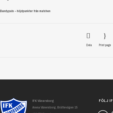
Bandypuls – höjdpunkter från matchen
Dela
Print page
FÖLJ I
IFK Vänersborg
Arena Vänersborg, Brättevägen 15