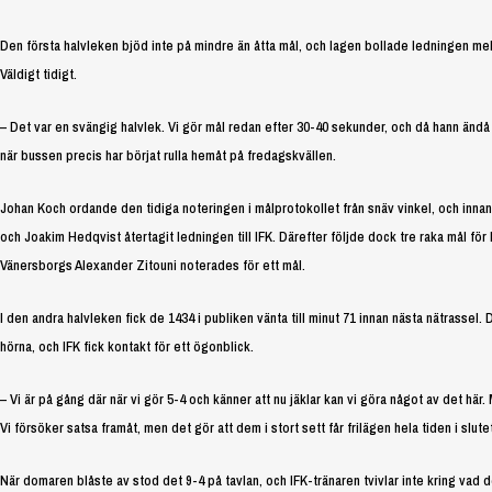
Den första halvleken bjöd inte på mindre än åtta mål, och lagen bollade ledningen me
Väldigt tidigt.
– Det var en svängig halvlek. Vi gör mål redan efter 30-40 sekunder, och då hann änd
när bussen precis har börjat rulla hemåt på fredagskvällen.
Johan Koch ordande den tidiga noteringen i målprotokollet från snäv vinkel, och innan
och Joakim Hedqvist återtagit ledningen till IFK. Därefter följde dock tre raka mål för 
Vänersborgs Alexander Zitouni noterades för ett mål.
I den andra halvleken fick de 1434 i publiken vänta till minut 71 innan nästa nätrassel
hörna, och IFK fick kontakt för ett ögonblick.
– Vi är på gång där när vi gör 5-4 och känner att nu jäklar kan vi göra något av det hä
Vi försöker satsa framåt, men det gör att dem i stort sett får frilägen hela tiden i slute
När domaren blåste av stod det 9-4 på tavlan, och IFK-tränaren tvivlar inte kring vad d