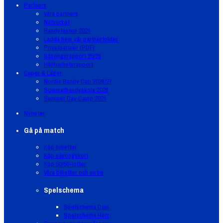
Partners
Våra partners
Nätverket
Bandyfesten 2026
Ladda hem vår partnerfolder
Privatpartner (PDF)
Säsongsrapport 25/26
Hållbarhetsrapport
Cuper & Läger
Nordic Bandy Cup 2026/27
Sommarbandyskola 2026
Summer Day Camp 2026
Nyheter
Gå på match
Köp biljetter
Köp säsongskort
Köp 50/50-lotter
Våra biljetter och entré
Spelschema
Spelschema Dam
Spelschema Herr