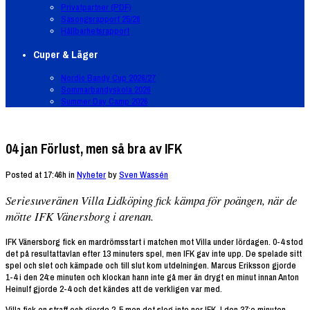
Privatpartner (PDF)
Säsongsrapport 25/26
Hållbarhetsrapport
Cuper & Läger
Nordic Bandy Cup 2026/27
Sommarbandyskola 2026
Summer Day Camp 2026
04 jan
Förlust, men så bra av IFK
Posted at 17:46h
in
Nyheter
by
Sven Wassén
Seriesuveränen Villa Lidköping fick kämpa för poängen, när de
mötte IFK Vänersborg i arenan.
IFK Vänersborg fick en mardrömsstart i matchen mot Villa under lördagen. 0-4 stod
det på resultattavlan efter 13 minuters spel, men IFK gav inte upp. De spelade sitt
spel och slet och kämpade och till slut kom utdelningen. Marcus Eriksson gjorde
1-4 i den 24:e minuten och klockan hann inte gå mer än drygt en minut innan Anton
Heinulf gjorde 2-4 och det kändes att de verkligen var med.
Villa fick en straff och gjorde 2-5 men det slog inte ner IFK. I den 37:e minuten