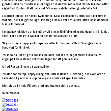
gjorde Heinulf sitt andra mål för dagen och det var reducerat till 3-5. Minuten efter
såg Alfred Rustas till att det stod 4-5, men i anfallet efter, gjorde Villa 4-6.
Ett precist utkast av Kimmo Kyllönen till Saku Hämälänien gjorde att Saku kom fri
mot mål, och han gjorde inget misstag utan 5-6 var ett faktum, strax innan domaren
blåste för halvlek.
I andra halvlek blev det två mål av Villa innan Emil Viklund kunde dundra in 6-8. Mot
slutet hann Villa göra två mål till och det hela slutade 6-10.
Såg man några deppiga IFK-spelare efteråt. Svar nej. Villa är Sveriges bästa
bandylag för tillfället:
-Vi är nöjda, för att göra sex mål på dem, det är bra, säger Mikko Lukkarila. Vi
krigar på hela matchen och vi har lägen för att göra mer mål.
Alfred Rustas är inne på samma linje:
-Vi stod för en rejäl uppryckning från förra matchen i Lidköping, och även om de
hade 4-0 så gav vi inte upp. Vi vågade spela vårt spel hela tiden.
Stor eloge till hela IFK som stod upp bra och aldrig gav upp.
Sven Wassén