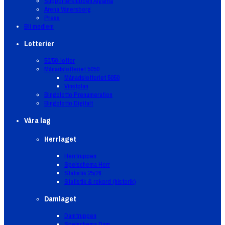
Supporterklubben Älgarna
Arena Vänersborg
Press
Bli medlem
Lotterier
50/50-lotter
Månadslotteriet 5050
Månadslotteriet 5050
Vinstplan
Bingolotto Prenumeration
Bingolotto Digitalt
Våra lag
Herrlaget
Herrtruppen
Spelschema Herr
Statistik 25/26
Statistik & rekord (historik)
Damlaget
Damtruppen
Spelschema Dam