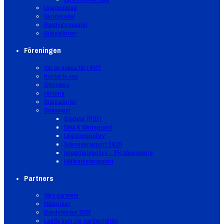
Ungdomslag
Skridskokul
Bandygymnasiet
Bildgallerier
Föreningen
Vill du hjälpa till i IFK?
Kontakta oss
Styrelsen
Historia
Bildgallerier
Dokument
Stadgar (PDF)
DNA & Värdegrund
Ungdomspolicy
Säsongsrapport 24/25
Integritetspolicy – IFK Vänersborg
Hållbarhetsrapport
Partners
Våra partners
Nätverket
Bandyfesten 2026
Ladda hem vår partnerfolder