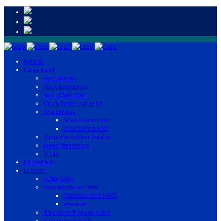
Nyheter
Gå på match
Köp biljetter
Köp säsongskort
Köp 50/50-lotter
Våra biljetter och entré
Spelschema
Spelschema Dam
Spelschema Herr
Supporterklubben Älgarna
Arena Vänersborg
Press
Bli medlem
Lotterier
50/50-lotter
Månadslotteriet 5050
Månadslotteriet 5050
Vinstplan
Bingolotto Prenumeration
Bingolotto Digitalt