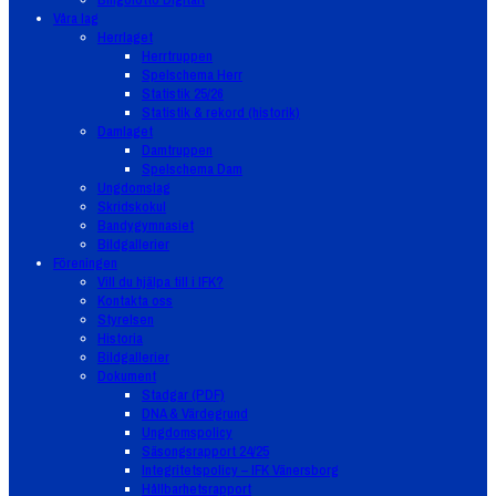
Våra lag
Herrlaget
Herrtruppen
Spelschema Herr
Statistik 25/26
Statistik & rekord (historik)
Damlaget
Damtruppen
Spelschema Dam
Ungdomslag
Skridskokul
Bandygymnasiet
Bildgallerier
Föreningen
Vill du hjälpa till i IFK?
Kontakta oss
Styrelsen
Historia
Bildgallerier
Dokument
Stadgar (PDF)
DNA & Värdegrund
Ungdomspolicy
Säsongsrapport 24/25
Integritetspolicy – IFK Vänersborg
Hållbarhetsrapport