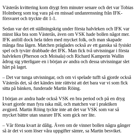
Västerås kvittering kom drygt fem minuter senare och det var Tobias
Holmberg som tog vara på en missad undanrensning från IFK-
försvaret och tryckte dit 1-1.
Sedan var det ett ställningskrig under första halvleken och IFK var
minst lika bra som Västerås, även om VSK hade bollen något mer.
IFK anföll dock hela tiden med mycket folk, och man skapade
många fina lägen. Matchen präglades också av ett ganska så fysiskt
spel och tyvärr drabbade det IFK. Man fick två utvisningar i första
halvleken (Pherson och Moisala) och Richard Kamperin Wallin
ådrog sig ytterligare en i början av andra och dessa utvisningar slet
hårt på laget.
– Det var tunga utvisningar, och om vi spelade tufft så gjorde också
Västerås det, så det kändes inte rättvist att det bara var vi som fick
sitta på bänken, funderade Martin Röing.
I början av andra hade också VSK en bra period och på en dryg
kvart gjorde man fyra raka mål, och matchen var i praktiken
avgjord. Martin Röing tyckte inte att det var VSK som var så
mycket bättre utan snarare IFK som gick ner lite.
– Vår första kvart är dålig. Även om de vinner bollen några gånger
så är det vi som löser våra uppgifter sämre, sa Martin besviket.