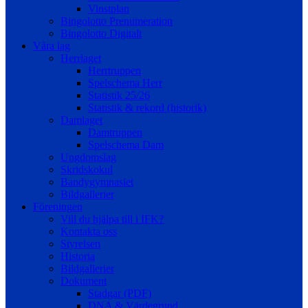
Vinstplan
Bingolotto Prenumeration
Bingolotto Digitalt
Våra lag
Herrlaget
Herrtruppen
Spelschema Herr
Statistik 25/26
Statistik & rekord (historik)
Damlaget
Damtruppen
Spelschema Dam
Ungdomslag
Skridskokul
Bandygymnasiet
Bildgallerier
Föreningen
Vill du hjälpa till i IFK?
Kontakta oss
Styrelsen
Historia
Bildgallerier
Dokument
Stadgar (PDF)
DNA & Värdegrund