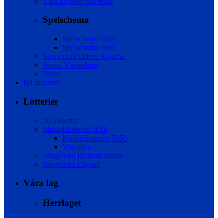
Våra biljetter och entré
Spelschema
Spelschema Dam
Spelschema Herr
Supporterklubben Älgarna
Arena Vänersborg
Press
Bli medlem
Lotterier
50/50-lotter
Månadslotteriet 5050
Månadslotteriet 5050
Vinstplan
Bingolotto Prenumeration
Bingolotto Digitalt
Våra lag
Herrlaget