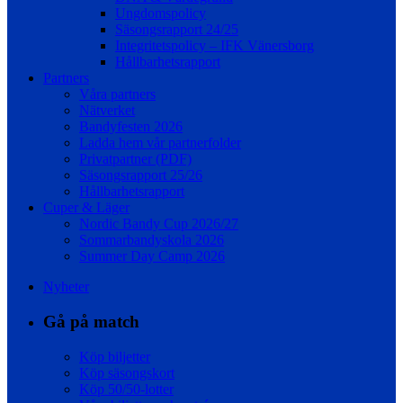
Ungdomspolicy
Säsongsrapport 24/25
Integritetspolicy – IFK Vänersborg
Hållbarhetsrapport
Partners
Våra partners
Nätverket
Bandyfesten 2026
Ladda hem vår partnerfolder
Privatpartner (PDF)
Säsongsrapport 25/26
Hållbarhetsrapport
Cuper & Läger
Nordic Bandy Cup 2026/27
Sommarbandyskola 2026
Summer Day Camp 2026
Nyheter
Gå på match
Köp biljetter
Köp säsongskort
Köp 50/50-lotter