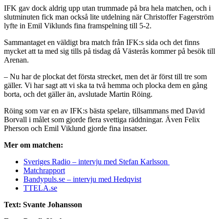
IFK gav dock aldrig upp utan trummade på bra hela matchen, och i
slutminuten fick man också lite utdelning när Christoffer Fagerström
lyfte in Emil Viklunds fina framspelning till 5-2.
Sammantaget en väldigt bra match från IFK:s sida och det finns
mycket att ta med sig tills på tisdag då Västerås kommer på besök till
Arenan.
– Nu har de plockat det första strecket, men det är först till tre som
gäller. Vi har sagt att vi ska ta två hemma och plocka dem en gång
borta, och det gäller än, avslutade Martin Röing.
Röing som var en av IFK:s bästa spelare, tillsammans med David
Borvall i målet som gjorde flera svettiga räddningar. Även Felix
Pherson och Emil Viklund gjorde fina insatser.
Mer om matchen:
Sveriges Radio – intervju med Stefan Karlsson
Matchrapport
Bandypuls.se – intervju med Hedqvist
TTELA.se
Text: Svante Johansson