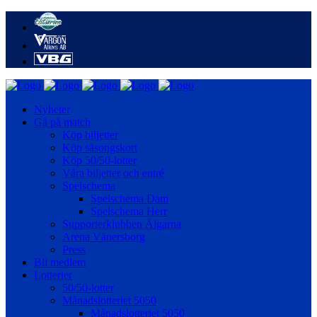
Nyheter
Gå på match
Köp biljetter
Köp säsongskort
Köp 50/50-lotter
Våra biljetter och entré
Spelschema
Spelschema Dam
Spelschema Herr
Supporterklubben Älgarna
Arena Vänersborg
Press
Bli medlem
Lotterier
50/50-lotter
Månadslotteriet 5050
Månadslotteriet 5050