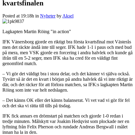
kvartsfinalen
Posted at 19:18h
in
Nyheter
by
Aksel
Lagkapten Martin Röing "in action"
IFK Vänersborg gjorde en riktigt bra första kvartsfinal mot Västerås
men det räckte ändå inte till seger. IFK hade 1-1 i paus och med bud
på mera, men VSK gjorde en forcering i andra halvlek och kunde gå
ifrån till en 5-2 seger, men IFK ska ha cred för en väldigt fint
genomförd match.
– Vi gör det väldigt bra i stora delar, och det känner vi själva också.
Tyvärr så är det en kvart i början på andra halvlek då vi inte riktigt är
där, och det räcker för att förlora matchen, sa IFK:s lagkapten Martin
Röing som inte var helt nedslagen.
– Det känns OK eller det känns balanserat. Vi vet vad vi gör för fel
och det ska vi rätta till tills på tisdag.
IFK fick annars en drömstart på matchen och gjorde 1-0 redan i
tredje minuten. Målskytt var Joakim Hedqvist som plockade ner en
lyftning från Felix Pherson och rundade Andreas Bergwall i målet
innan ha la in den.