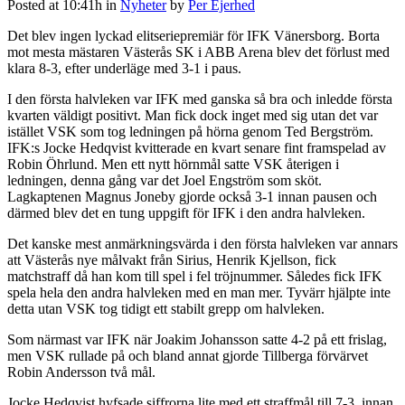
Posted at 10:41h
in
Nyheter
by
Per Ejerhed
Det blev ingen lyckad elitseriepremiär för IFK Vänersborg. Borta
mot mesta mästaren Västerås SK i ABB Arena blev det förlust med
klara 8-3, efter underläge med 3-1 i paus.
I den första halvleken var IFK med ganska så bra och inledde första
kvarten väldigt positivt. Man fick dock inget med sig utan det var
istället VSK som tog ledningen på hörna genom Ted Bergström.
IFK:s Jocke Hedqvist kvitterade en kvart senare fint framspelad av
Robin Öhrlund. Men ett nytt hörnmål satte VSK återigen i
ledningen, denna gång var det Joel Engström som sköt.
Lagkaptenen Magnus Joneby gjorde också 3-1 innan pausen och
därmed blev det en tung uppgift för IFK i den andra halvleken.
Det kanske mest anmärkningsvärda i den första halvleken var annars
att Västerås nye målvakt från Sirius, Henrik Kjellson, fick
matchstraff då han kom till spel i fel tröjnummer. Således fick IFK
spela hela den andra halvleken med en man mer. Tyvärr hjälpte inte
detta utan VSK tog tidigt ett stabilt grepp om halvleken.
Som närmast var IFK när Joakim Johansson satte 4-2 på ett frislag,
men VSK rullade på och bland annat gjorde Tillberga förvärvet
Robin Andersson två mål.
Jocke Hedqvist hyfsade siffrorna lite med ett straffmål till 7-3, innan