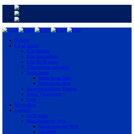
Nyheter
Gå på match
Köp biljetter
Köp säsongskort
Köp 50/50-lotter
Våra biljetter och entré
Spelschema
Spelschema Dam
Spelschema Herr
Supporterklubben Älgarna
Arena Vänersborg
Press
Bli medlem
Lotterier
50/50-lotter
Månadslotteriet 5050
Månadslotteriet 5050
Vinstplan