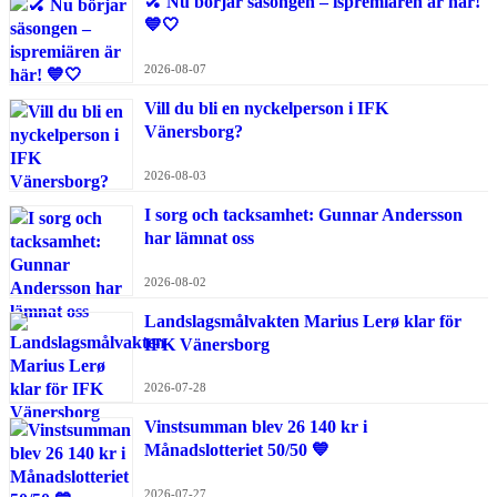
🏑 Nu börjar säsongen – ispremiären är här!
💙🤍
2026-08-07
Vill du bli en nyckelperson i IFK
Vänersborg?
2026-08-03
I sorg och tacksamhet: Gunnar Andersson
har lämnat oss
2026-08-02
Landslagsmålvakten Marius Lerø klar för
IFK Vänersborg
2026-07-28
Vinstsumman blev 26 140 kr i
Månadslotteriet 50/50 💙
2026-07-27