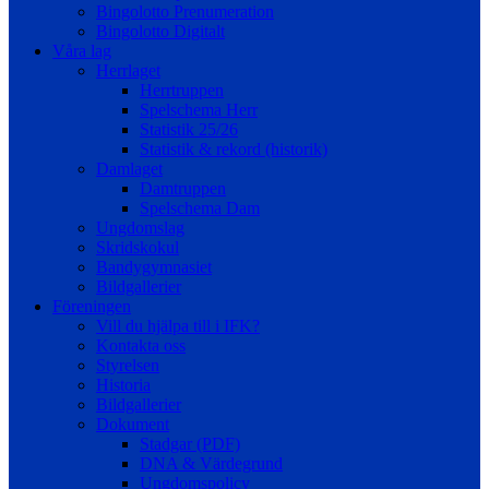
Bingolotto Prenumeration
Bingolotto Digitalt
Våra lag
Herrlaget
Herrtruppen
Spelschema Herr
Statistik 25/26
Statistik & rekord (historik)
Damlaget
Damtruppen
Spelschema Dam
Ungdomslag
Skridskokul
Bandygymnasiet
Bildgallerier
Föreningen
Vill du hjälpa till i IFK?
Kontakta oss
Styrelsen
Historia
Bildgallerier
Dokument
Stadgar (PDF)
DNA & Värdegrund
Ungdomspolicy