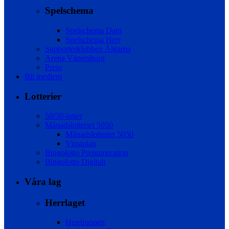
Spelschema
Spelschema Dam
Spelschema Herr
Supporterklubben Älgarna
Arena Vänersborg
Press
Bli medlem
Lotterier
50/50-lotter
Månadslotteriet 5050
Månadslotteriet 5050
Vinstplan
Bingolotto Prenumeration
Bingolotto Digitalt
Våra lag
Herrlaget
Herrtruppen