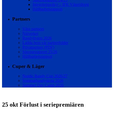
Integritetspolicy – IFK Vänersborg
Hållbarhetsrapport
Partners
Våra partners
Nätverket
Bandyfesten 2026
Ladda hem vår partnerfolder
Privatpartner (PDF)
Säsongsrapport 25/26
Hållbarhetsrapport
Cuper & Läger
Nordic Bandy Cup 2026/27
Sommarbandyskola 2026
Summer Day Camp 2026
25 okt
Förlust i seriepremiären