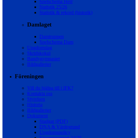
Spelschema Herr
Statistik 25/26
Statistik & rekord (historik)
Damlaget
Damtruppen
Spelschema Dam
Ungdomslag
Skridskokul
Bandygymnasiet
Bildgallerier
Föreningen
Vill du hjälpa till i IFK?
Kontakta oss
Styrelsen
Historia
Bildgallerier
Dokument
Stadgar (PDF)
DNA & Värdegrund
Ungdomspolicy
Säsongsrapport 24/25