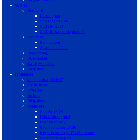
Våra lag
Herrlaget
Herrtruppen
Spelschema Herr
Statistik 25/26
Statistik & rekord (historik)
Damlaget
Damtruppen
Spelschema Dam
Ungdomslag
Skridskokul
Bandygymnasiet
Bildgallerier
Föreningen
Vill du hjälpa till i IFK?
Kontakta oss
Styrelsen
Historia
Bildgallerier
Dokument
Stadgar (PDF)
DNA & Värdegrund
Ungdomspolicy
Säsongsrapport 24/25
Integritetspolicy – IFK Vänersborg
Hållbarhetsrapport