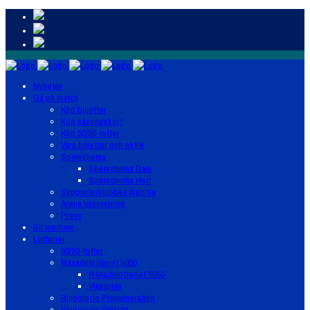
Nyheter
Gå på match
Köp biljetter
Köp säsongskort
Köp 50/50-lotter
Våra biljetter och entré
Spelschema
Spelschema Dam
Spelschema Herr
Supporterklubben Älgarna
Arena Vänersborg
Press
Bli medlem
Lotterier
50/50-lotter
Månadslotteriet 5050
Månadslotteriet 5050
Vinstplan
Bingolotto Prenumeration
Bingolotto Digitalt