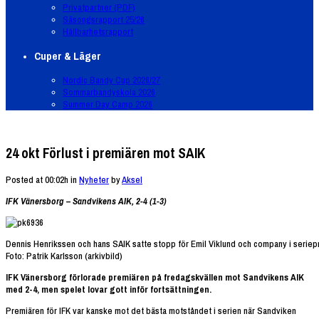
Privatpartner (PDF)
Säsongsrapport 25/26
Hållbarhetsrapport
Cuper & Läger
Nordic Bandy Cup 2026/27
Sommarbandyskola 2026
Summer Day Camp 2026
24 okt
Förlust i premiären mot SAIK
Posted at 00:02h
in
Nyheter
by
Aksel
IFK Vänersborg – Sandvikens AIK, 2-4 (1-3)
Dennis Henrikssen och hans SAIK satte stopp för Emil Viklund och company i seriep
Foto: Patrik Karlsson (arkivbild)
IFK Vänersborg förlorade premiären på fredagskvällen mot Sandvikens AIK
med 2-4, men spelet lovar gott inför fortsättningen.
Premiären för IFK var kanske mot det bästa motståndet i serien när Sandviken