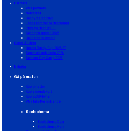
Partners
Våra partners
Nätverket
Bandyfesten 2026
Ladda hem vår partnerfolder
Privatpartner (PDF)
Säsongsrapport 25/26
Hållbarhetsrapport
Cuper & Läger
Nordic Bandy Cup 2026/27
Sommarbandyskola 2026
Summer Day Camp 2026
Nyheter
Gå på match
Köp biljetter
Köp säsongskort
Köp 50/50-lotter
Våra biljetter och entré
Spelschema
Spelschema Dam
Spelschema Herr