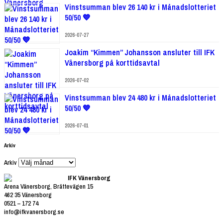
Vinstsumman blev 26 140 kr i Månadslotteriet
50/50 💙
2026-07-27
Joakim “Kimmen” Johansson ansluter till IFK
Vänersborg på korttidsavtal
2026-07-02
Vinstsumman blev 24 480 kr i Månadslotteriet
50/50 💙
2026-07-01
Arkiv
Arkiv
IFK Vänersborg
Arena Vänersborg, Brättevägen 15
462 35 Vänersborg
0521 – 172 74
info@ifkvanersborg.se