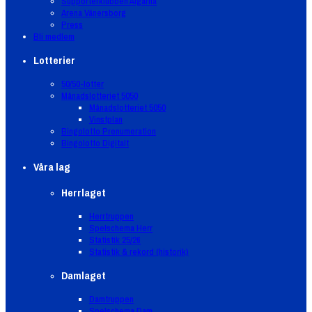
Supporterklubben Älgarna
Arena Vänersborg
Press
Bli medlem
Lotterier
50/50-lotter
Månadslotteriet 5050
Månadslotteriet 5050
Vinstplan
Bingolotto Prenumeration
Bingolotto Digitalt
Våra lag
Herrlaget
Herrtruppen
Spelschema Herr
Statistik 25/26
Statistik & rekord (historik)
Damlaget
Damtruppen
Spelschema Dam