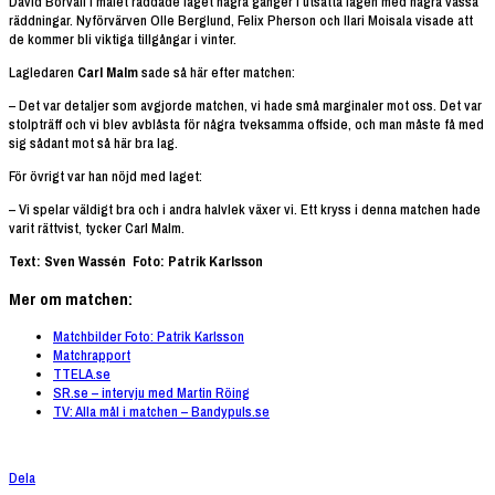
David Borvall i målet räddade laget några gånger i utsatta lägen med några vassa
räddningar. Nyförvärven Olle Berglund, Felix Pherson och Ilari Moisala visade att
de kommer bli viktiga tillgångar i vinter.
Lagledaren
Carl Malm
sade så här efter matchen:
– Det var detaljer som avgjorde matchen, vi hade små marginaler mot oss. Det var
stolpträff och vi blev avblåsta för några tveksamma offside, och man måste få med
sig sådant mot så här bra lag.
För övrigt var han nöjd med laget:
– Vi spelar väldigt bra och i andra halvlek växer vi. Ett kryss i denna matchen hade
varit rättvist, tycker Carl Malm.
Text: Sven Wassén Foto: Patrik Karlsson
Mer om matchen:
Matchbilder Foto: Patrik Karlsson
Matchrapport
TTELA.se
SR.se – intervju med Martin Röing
TV: Alla mål i matchen – Bandypuls.se
Dela