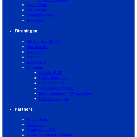
Ungdomslag
Skridskokul
Bandygymnasiet
Bildgallerier
Föreningen
Vill du hjälpa till i IFK?
Kontakta oss
Styrelsen
Historia
Bildgallerier
Dokument
Stadgar (PDF)
DNA & Värdegrund
Ungdomspolicy
Säsongsrapport 24/25
Integritetspolicy – IFK Vänersborg
Hållbarhetsrapport
Partners
Våra partners
Nätverket
Bandyfesten 2026
Ladda hem vår partnerfolder