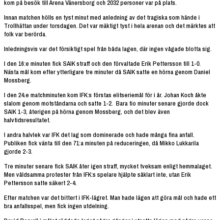
kom på besök till Arena Vänersborg och 2032 personer var på plats.
Innan matchen hölls en tyst minut med anledning av det tragiska som hände i
Trollhättan under torsdagen. Det var mäktigt tyst i hela arenan och det märktes att
folk var berörda.
Inledningsvis var det försiktigt spel från båda lagen, där ingen vågade blotta sig.
I den 16:e minuten fick SAIK straff och den förvaltade Erik Pettersson till 1-0.
Nästa mål kom efter ytterligare tre minuter då SAIK satte en hörna genom Daniel
Mossberg.
I den 24.e matchminuten kom IFK:s förstas elitseriemål för i år. Johan Koch åkte
slalom genom motståndarna och satte 1-2. Bara tio minuter senare gjorde dock
SAIK 1-3, återigen på hörna genom Mossberg, och det blev även
halvtidsresultatet.
I andra halvlek var IFK det lag som dominerade och hade många fina anfall.
Publiken fick vänta till den 71:a minuten på reduceringen, då Mikko Lukkarila
gjorde 2-3.
Tre minuter senare fick SAIK åter igen straff, mycket tveksam enligt hemmalaget.
Men våldsamma protester från IFK:s spelare hjälpte såklart inte, utan Erik
Pettersson satte säkert 2-4.
Efter matchen var det bittert i IFK-lägret. Man hade lägen att göra mål och hade ett
bra anfallsspel, men fick ingen utdelning.