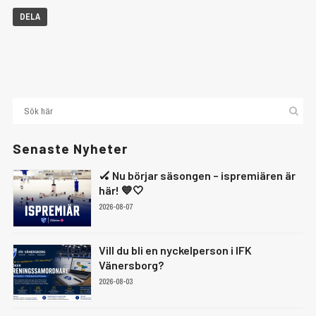
DELA
Senaste Nyheter
🏑 Nu börjar säsongen – ispremiären är
här! 💙🤍
2026-08-07
Vill du bli en nyckelperson i IFK
Vänersborg?
2026-08-03