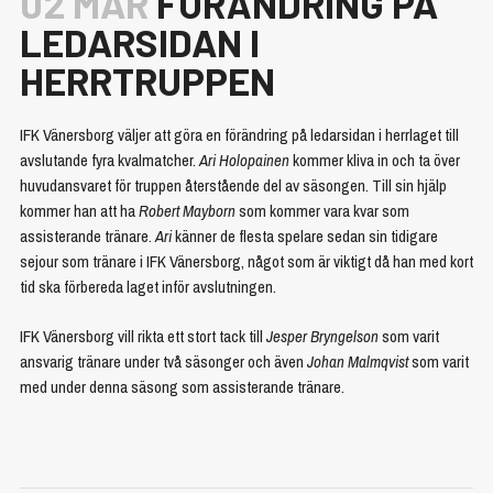
02 MAR
FÖRÄNDRING PÅ
LEDARSIDAN I
HERRTRUPPEN
IFK Vänersborg väljer att göra en förändring på ledarsidan i herrlaget till
avslutande fyra kvalmatcher.
Ari Holopainen
kommer kliva in och ta över
huvudansvaret för truppen återstående del av säsongen. Till sin hjälp
kommer han att ha
Robert Mayborn
som kommer vara kvar som
assisterande tränare.
Ari
känner de flesta spelare sedan sin tidigare
sejour som tränare i IFK Vänersborg, något som är viktigt då han med kort
tid ska förbereda laget inför avslutningen.
IFK Vänersborg vill rikta ett stort tack till
Jesper Bryngelson
som varit
ansvarig tränare under två säsonger och även
Johan Malmqvist
som varit
med under denna säsong som assisterande tränare.