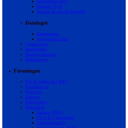
Spelschema Herr
Statistik 25/26
Statistik & rekord (historik)
Damlaget
Damtruppen
Spelschema Dam
Ungdomslag
Skridskokul
Bandygymnasiet
Bildgallerier
Föreningen
Vill du hjälpa till i IFK?
Kontakta oss
Styrelsen
Historia
Bildgallerier
Dokument
Stadgar (PDF)
DNA & Värdegrund
Ungdomspolicy
Säsongsrapport 24/25