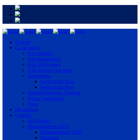
Nyheter
Gå på match
Köp biljetter
Köp säsongskort
Köp 50/50-lotter
Våra biljetter och entré
Spelschema
Spelschema Dam
Spelschema Herr
Supporterklubben Älgarna
Arena Vänersborg
Press
Bli medlem
Lotterier
50/50-lotter
Månadslotteriet 5050
Månadslotteriet 5050
Vinstplan