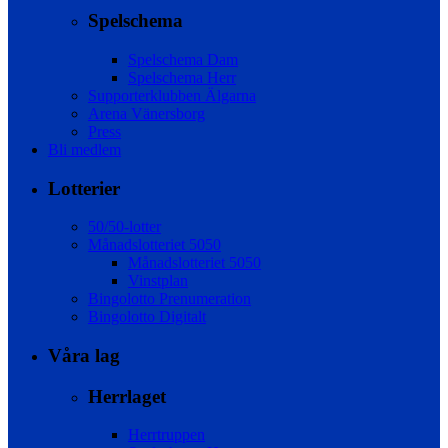
Spelschema
Spelschema Dam
Spelschema Herr
Supporterklubben Älgarna
Arena Vänersborg
Press
Bli medlem
Lotterier
50/50-lotter
Månadslotteriet 5050
Månadslotteriet 5050
Vinstplan
Bingolotto Prenumeration
Bingolotto Digitalt
Våra lag
Herrlaget
Herrtruppen