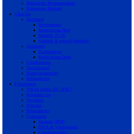
Bingolotto Prenumeration
Bingolotto Digitalt
Våra lag
Herrlaget
Herrtruppen
Spelschema Herr
Statistik 25/26
Statistik & rekord (historik)
Damlaget
Damtruppen
Spelschema Dam
Ungdomslag
Skridskokul
Bandygymnasiet
Bildgallerier
Föreningen
Vill du hjälpa till i IFK?
Kontakta oss
Styrelsen
Historia
Bildgallerier
Dokument
Stadgar (PDF)
DNA & Värdegrund
Ungdomspolicy