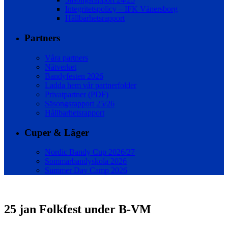
Integritetspolicy – IFK Vänersborg
Hållbarhetsrapport
Partners
Våra partners
Nätverket
Bandyfesten 2026
Ladda hem vår partnerfolder
Privatpartner (PDF)
Säsongsrapport 25/26
Hållbarhetsrapport
Cuper & Läger
Nordic Bandy Cup 2026/27
Sommarbandyskola 2026
Summer Day Camp 2026
25 jan
Folkfest under B-VM