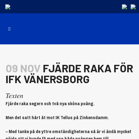
09 NOV
FJÄRDE RAKA FÖR
IFK VÄNERSBORG
Texten
Fjärde raka segern och två nya sköna poäng.
Men det satt hårt åt mot IK Tellus på Zinkensdamm.
– Med tanke på de yttre omständigheterna så är vi ändå mycket
nöjda att vi kunde få med oss båda poängen hem till