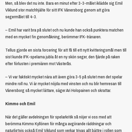
Men, så blev det nu inte. Bara en minut efter 3-3-målet iklädde sig Emil
Viklund stor matchhjälte för sitt IFK Vänersborg genom att göra
segermålet till 4-3.
– Emil har varit bra på slutet och nu kunde han också punktera matchen
med en mycket fin genomåkning, berömmer IFK-tränaren.
Tellus gjorde en sista forcering för att få till ett nytt kvitteringsmål men till
sist kunde IFK-spelarna jubla åt en ny skön seger, den fjärde på raken
efter förlusten i premiären mot Västerås.
– Vi var faktiskt mycket nära att även göra 3-5 på slutet men det spelar
mindre roll nu. Vi är mycket nöjda med vinsten och nu blir hemresan till
Vänersborg så mycket lättare, säger Ari Holopainen och skrattar.
Kimmo och Emil
När det gäller avdelningen för spelarkritik så nöjer vi oss med att
berömma Kimmo Kyllönen för många avgörande räddningar och
naturligtvis också Emil Viklund som verkar trivas allt bättre i rollen som