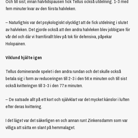
Och till sist, innan halvtidspausen fick Tellus också utdelning. 1-3 med
fem minuter kvar av den första halvleken.
– Naturligtvis var det psykologiskt olyckligt att de fick utdelning i slutet
av halvleken. Det gjorde också att den andra halvleken blev jobbigare för
vår del och där vi framförallt blev på tok för defensiva, påpekar
Holopainen.
Viklund hjälte igen
Tellus dominerande spelet i den andra rundan och det skulle också
betala sig i form av reduceringen till 2-3 i den 56:e minuten och till sist
också kvitteringen till 3-3 i den 77:e minuten.
– De satsade allt på ett kort och självklart var det mycket känslor i luften
efter deras kvittering.
I det läget var det säkerligen en och annan runt Zinkensdamm som var
villiga att sätta en slant på hemmalaget.