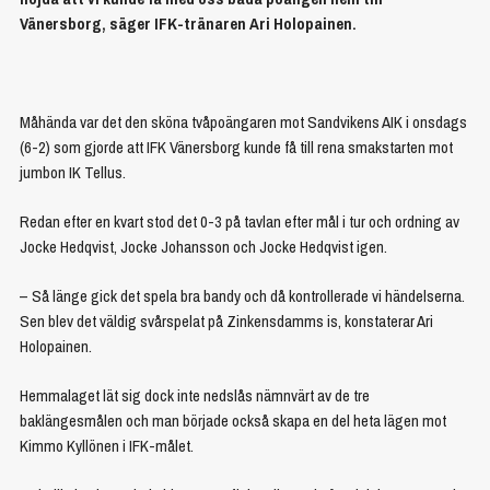
Vänersborg, säger IFK-tränaren Ari Holopainen.
Måhända var det den sköna tvåpoängaren mot Sandvikens AIK i onsdags
(6-2) som gjorde att IFK Vänersborg kunde få till rena smakstarten mot
jumbon IK Tellus.
Redan efter en kvart stod det 0-3 på tavlan efter mål i tur och ordning av
Jocke Hedqvist, Jocke Johansson och Jocke Hedqvist igen.
– Så länge gick det spela bra bandy och då kontrollerade vi händelserna.
Sen blev det väldig svårspelat på Zinkensdamms is, konstaterar Ari
Holopainen.
Hemmalaget lät sig dock inte nedslås nämnvärt av de tre
baklängesmålen och man började också skapa en del heta lägen mot
Kimmo Kyllönen i IFK-målet.