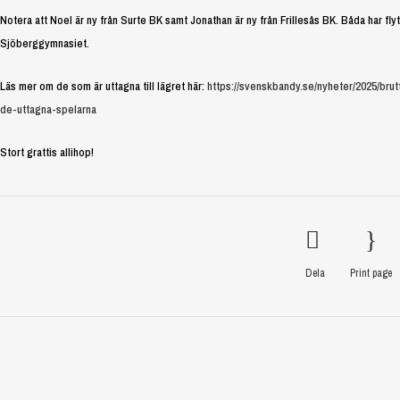
Notera att Noel är ny från Surte BK samt Jonathan är ny från Frillesås BK. Båda har fly
Sjöberggymnasiet.
Läs mer om de som är uttagna till lägret här:
https://svenskbandy.se/nyheter/2025/bru
de-uttagna-spelarna
Stort grattis allihop!
Dela
Print page