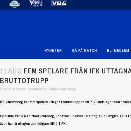
NYHETER
GÅ PÅ MATCH
BLI MEDLEM
11 AUG
FEM SPELARE FRÅN IFK UTTAGNA
BRUTTOTRUPP
Posted at 20:40h
in
Nyheter
by
Tobias Johansson
IFK Vänersborg har fem spelare uttagna i bruttotruppen till P17 landslaget som samlas
Spelarna från IFK är: Noel Kronberg, Jonathan Eriksson Bustong, Olle Bergius, Felix Fo
även han är uttagen och tidigare tillhört IFK.