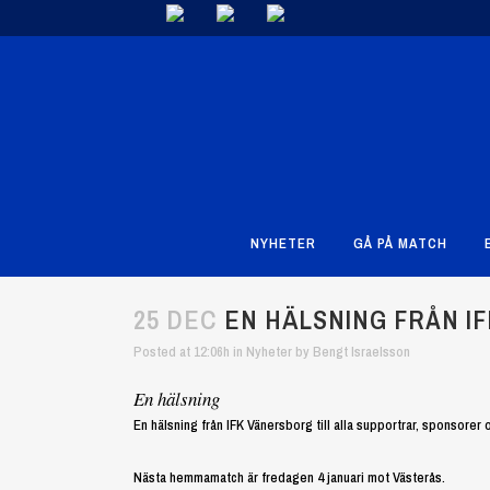
NYHETER
GÅ PÅ MATCH
25 DEC
EN HÄLSNING FRÅN I
Posted at 12:06h
in
Nyheter
by
Bengt Israelsson
En hälsning
En hälsning från IFK Vänersborg till alla supportrar, sponsorer o
Nästa hemmamatch är fredagen 4 januari mot Västerås.