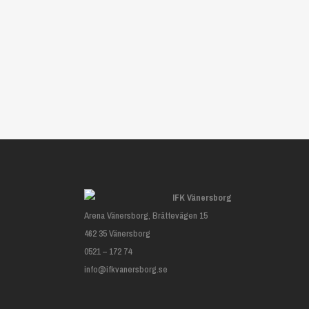
IFK Vänersborg
Arena Vänersborg, Brättevägen 15
462 35 Vänersborg
0521 – 172 74
info@ifkvanersborg.se