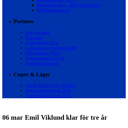
Integritetspolicy – IFK Vänersborg
Hållbarhetsrapport
Partners
Våra partners
Nätverket
Bandyfesten 2026
Ladda hem vår partnerfolder
Privatpartner (PDF)
Säsongsrapport 25/26
Hållbarhetsrapport
Cuper & Läger
Nordic Bandy Cup 2026/27
Sommarbandyskola 2026
Summer Day Camp 2026
06 mar
Emil Viklund klar för tre år