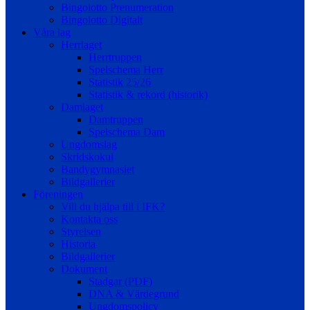
Bingolotto Prenumeration
Bingolotto Digitalt
Våra lag
Herrlaget
Herrtruppen
Spelschema Herr
Statistik 25/26
Statistik & rekord (historik)
Damlaget
Damtruppen
Spelschema Dam
Ungdomslag
Skridskokul
Bandygymnasiet
Bildgallerier
Föreningen
Vill du hjälpa till i IFK?
Kontakta oss
Styrelsen
Historia
Bildgallerier
Dokument
Stadgar (PDF)
DNA & Värdegrund
Ungdomspolicy