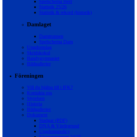
Spelschema Herr
Statistik 25/26
Statistik & rekord (historik)
Damlaget
Damtruppen
Spelschema Dam
Ungdomslag
Skridskokul
Bandygymnasiet
Bildgallerier
Föreningen
Vill du hjälpa till i IFK?
Kontakta oss
Styrelsen
Historia
Bildgallerier
Dokument
Stadgar (PDF)
DNA & Värdegrund
Ungdomspolicy
Säsongsrapport 24/25