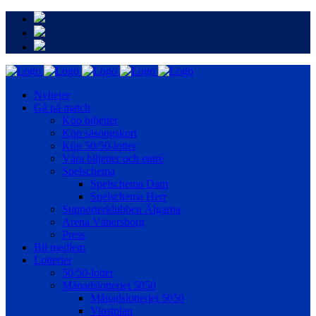
Nyheter
Gå på match
Köp biljetter
Köp säsongskort
Köp 50/50-lotter
Våra biljetter och entré
Spelschema
Spelschema Dam
Spelschema Herr
Supporterklubben Älgarna
Arena Vänersborg
Press
Bli medlem
Lotterier
50/50-lotter
Månadslotteriet 5050
Månadslotteriet 5050
Vinstplan