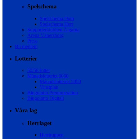
Spelschema
Spelschema Dam
Spelschema Herr
Supporterklubben Älgarna
Arena Vänersborg
Press
Bli medlem
Lotterier
50/50-lotter
Månadslotteriet 5050
Månadslotteriet 5050
Vinstplan
Bingolotto Prenumeration
Bingolotto Digitalt
Våra lag
Herrlaget
Herrtruppen