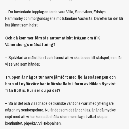
– De förväntade topplagen torde vara Villa, Sandviken, Edsbyn,
Hammarby och morgondagens motståndare Västerås. Därefter lär det bli
hur jämnt som helst.
Och då kommer förstås automatiskt frågan om IFK
Vänersborgs målsättning?
– Självklart är målet först och främst att vi ska ta oss till slutspel, sen får
vi se vad som händer.
Truppen är något tunnare jämfört med fjolårssäsongen och
bara ett nyförvärv har införskaffats i form av Niklas Nyqvist
från Boltic. Hur ser du på det?
– Så är det och visst hade det kanske varit önskvärt med ytterligare
någon ny seniorspelare. Nu är det som det är och jag är ändå mycket
nöjd med att vi har kunnat behålla stommen i laget vilket skapar
kontinuitet, påpekar Ari Holopainen.