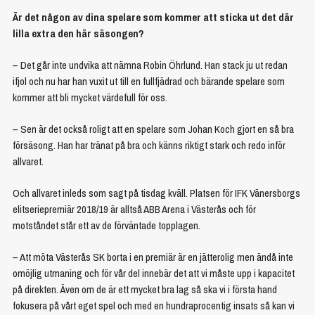
Är det någon av dina spelare som kommer att sticka ut det där
lilla extra den här säsongen?
– Det går inte undvika att nämna Robin Öhrlund. Han stack ju ut redan
ifjol och nu har han vuxit ut till en fullfjädrad och bärande spelare som
kommer att bli mycket värdefull för oss.
– Sen är det också roligt att en spelare som Johan Koch gjort en så bra
försäsong. Han har tränat på bra och känns riktigt stark och redo inför
allvaret.
Och allvaret inleds som sagt på tisdag kväll. Platsen för IFK Vänersborgs
elitseriepremiär 2018/19 är alltså ABB Arena i Västerås och för
motståndet står ett av de förväntade topplagen.
– Att möta Västerås SK borta i en premiär är en jätterolig men ändå inte
omöjlig utmaning och för vår del innebär det att vi måste upp i kapacitet
på direkten. Även om de är ett mycket bra lag så ska vi i första hand
fokusera på vårt eget spel och med en hundraprocentig insats så kan vi