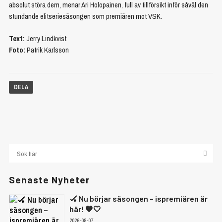
absolut störa dem, menar Ari Holopainen, full av tillförsikt inför såväl den
stundande elitseriesäsongen som premiären mot VSK.
Text:
Jerry Lindkvist
Foto:
Patrik Karlsson
DELA
Senaste Nyheter
🏑 Nu börjar säsongen – ispremiären är
här! 💙🤍
2026-08-07