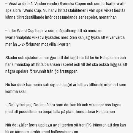
– Visst är det så. Vinden vände i Svenska Cupen och sen fortsatte vi att
spela bra i World Cup. Nu har vi hittat stabiliteten i vårt spel vilket förstås
känns tillfredsställande inför det stundande seriespelet, menar han.
– Inför World Cup hade vi som målsättning att nå minst en
kvartsfinalplats vilket vi lyckades med. Sen kan jag tycka att vi var värda
mer än 1-2-förlusten mot Villa i kvarten.
Skador och sjukdomar har gjort att det tagit lite tid för Ari Holopainen och
hans manskap att hitta balansen i spelet och till det ska också läggas att
några spelare försvunnit från fjolårstruppen.
Nu har dock harmonin satt sig och laget är fullt av tillförsikt inför det som
komma skall.
– Det tycker jag. Det är så bra som det kan bli och vi känner oss lugna
med att pusselbitarna börjat falla på plats, konstaterar Holopainen.
När det gäller årets upplaga av elitserien så tror IFK-tränaren att den kan
bli än jämnare jämfört med fjolårssäsongen.