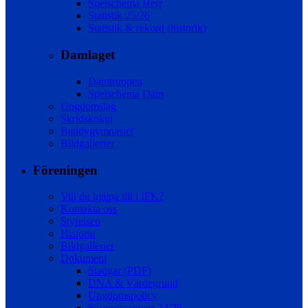
Spelschema Herr
Statistik 25/26
Statistik & rekord (historik)
Damlaget
Damtruppen
Spelschema Dam
Ungdomslag
Skridskokul
Bandygymnasiet
Bildgallerier
Föreningen
Vill du hjälpa till i IFK?
Kontakta oss
Styrelsen
Historia
Bildgallerier
Dokument
Stadgar (PDF)
DNA & Värdegrund
Ungdomspolicy
Säsongsrapport 24/25