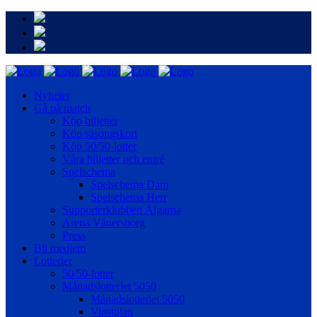
Nyheter
Gå på match
Köp biljetter
Köp säsongskort
Köp 50/50-lotter
Våra biljetter och entré
Spelschema
Spelschema Dam
Spelschema Herr
Supporterklubben Älgarna
Arena Vänersborg
Press
Bli medlem
Lotterier
50/50-lotter
Månadslotteriet 5050
Månadslotteriet 5050
Vinstplan