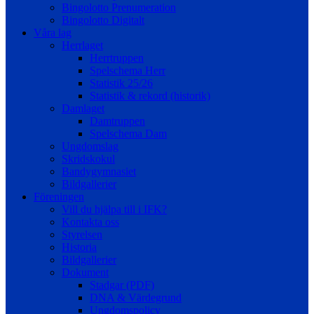
Bingolotto Prenumeration
Bingolotto Digitalt
Våra lag
Herrlaget
Herrtruppen
Spelschema Herr
Statistik 25/26
Statistik & rekord (historik)
Damlaget
Damtruppen
Spelschema Dam
Ungdomslag
Skridskokul
Bandygymnasiet
Bildgallerier
Föreningen
Vill du hjälpa till i IFK?
Kontakta oss
Styrelsen
Historia
Bildgallerier
Dokument
Stadgar (PDF)
DNA & Värdegrund
Ungdomspolicy