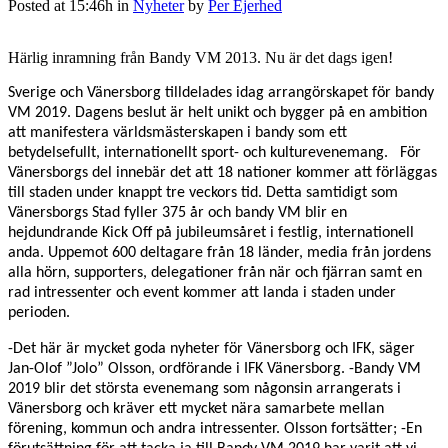
Posted at 15:46h
in
Nyheter
by
Per Ejerhed
Härlig inramning från Bandy VM 2013. Nu är det dags igen!
Sverige och Vänersborg tilldelades idag arrangörskapet för bandy
VM 2019. Dagens beslut är helt unikt och bygger på en ambition
att manifestera världsmästerskapen i bandy som ett
betydelsefullt, internationellt sport- och kulturevenemang.
För
Vänersborgs del innebär det att 18 nationer kommer att förläggas
till staden under knappt tre veckors tid. Detta samtidigt som
Vänersborgs Stad fyller 375 år och bandy VM blir en
hejdundrande Kick Off på jubileumsåret i festlig, internationell
anda. Uppemot 600 deltagare från 18 länder, media från jordens
alla hörn, supporters, delegationer från när och fjärran samt en
rad intressenter och event kommer att landa i staden under
perioden.
-Det här är mycket goda nyheter för Vänersborg och IFK, säger
Jan-Olof ”Jolo” Olsson, ordförande i IFK Vänersborg. -Bandy VM
2019 blir det största evenemang som någonsin arrangerats i
Vänersborg och kräver ett mycket nära samarbete mellan
förening, kommun och andra intressenter. Olsson fortsätter; -En