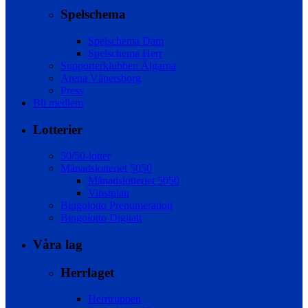
Spelschema
Spelschema Dam
Spelschema Herr
Supporterklubben Älgarna
Arena Vänersborg
Press
Bli medlem
Lotterier
50/50-lotter
Månadslotteriet 5050
Månadslotteriet 5050
Vinstplan
Bingolotto Prenumeration
Bingolotto Digitalt
Våra lag
Herrlaget
Herrtruppen