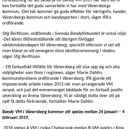
förutsättning för att tacka ja till Bandy VM 2019 har varit att vi
kan fortsätta det goda samarbete vi har med Vänersborgs
kommun.
-Det här kommer ge goda effekter för näringsliv, handel,
Vänersborgs kommun och bandysporten i stort, säger IFK:s
ordförande.
Stig Bertilsson, ordförande i Svenska Bandyförbundet är också nöjd.
-Det känns tillfredsställande att återigen förlägga
världsmästerskapen till Vänersborg, speciellt eftersom vi vet att
man klarar av att arrangera stora idrottsevenemang i staden,
säger Stig Bertilsson.
– Ett fantastiskt tillfälle för Vänersborg att visa upp sig och alla
möjligheter som finns i regionen, säger Marie Dahlin,
kommunstyrelsens ordförande i Vänersborg. IFK gjorde ett
imponerande arbete redan 2013 när man arrangerade VM
senast, och just det evenemanget bäddade för en fortsatt positiv
utveckling av Arena Vänersborg. Vi är väldigt stolta över att på
nytt få detta förtroende, fortsätter Marie Dahlin.
Bandy VM i Vänersborg kommer att spelas mellan 24 januari – 4
februari 2019.
2018 spelas A VM i ryska Chabarovsk medan B-VM avgörs i Kina.