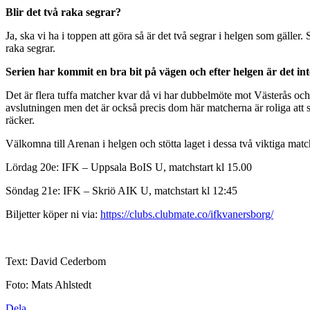
Blir det två raka segrar?
Ja, ska vi ha i toppen att göra så är det två segrar i helgen som gäller.
raka segrar.
Serien har kommit en bra bit på vägen och efter helgen är det in
Det är flera tuffa matcher kvar då vi har dubbelmöte mot Västerås och 
avslutningen men det är också precis dom här matcherna är roliga att sp
räcker.
Välkomna till Arenan i helgen och stötta laget i dessa två viktiga matc
Lördag 20e: IFK – Uppsala BoIS U, matchstart kl 15.00
Söndag 21e: IFK – Skriö AIK U, matchstart kl 12:45
Biljetter köper ni via:
https://clubs.clubmate.co/ifkvanersborg/
Text: David Cederbom
Foto: Mats Ahlstedt
Dela