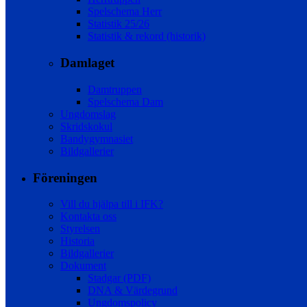
Spelschema Herr
Statistik 25/26
Statistik & rekord (historik)
Damlaget
Damtruppen
Spelschema Dam
Ungdomslag
Skridskokul
Bandygymnasiet
Bildgallerier
Föreningen
Vill du hjälpa till i IFK?
Kontakta oss
Styrelsen
Historia
Bildgallerier
Dokument
Stadgar (PDF)
DNA & Värdegrund
Ungdomspolicy