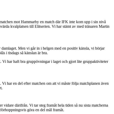
ev matchen mot Hammarby en match där IFK inte kom upp i sin nivå
ärda kvalplatsen till Elitserien. Vi har stämt av med tränaren Martin
v damlaget. Men vi går in i helgen med en positiv känsla, vi börjar
ås i tisdags så känslan är bra.
. Vi har haft bra gruppövningar i laget och gjort lite gruppaktiviteter
 Vi har en del efter matchen om att vi måste följa matchplanen även
t.
ger vidare därifrån. Vi tar steg framåt hela tiden så nu sista matcherna
ch förhoppningsvis göra en del mål framåt.