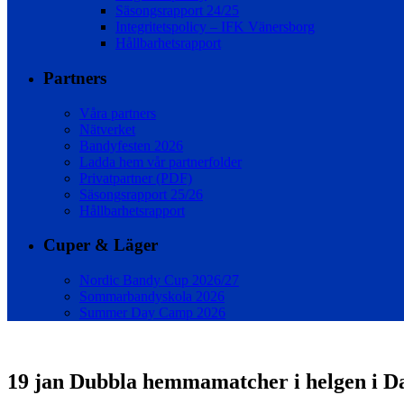
Säsongsrapport 24/25
Integritetspolicy – IFK Vänersborg
Hållbarhetsrapport
Partners
Våra partners
Nätverket
Bandyfesten 2026
Ladda hem vår partnerfolder
Privatpartner (PDF)
Säsongsrapport 25/26
Hållbarhetsrapport
Cuper & Läger
Nordic Bandy Cup 2026/27
Sommarbandyskola 2026
Summer Day Camp 2026
19 jan
Dubbla hemmamatcher i helgen i D