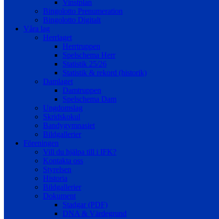
Vinstplan
Bingolotto Prenumeration
Bingolotto Digitalt
Våra lag
Herrlaget
Herrtruppen
Spelschema Herr
Statistik 25/26
Statistik & rekord (historik)
Damlaget
Damtruppen
Spelschema Dam
Ungdomslag
Skridskokul
Bandygymnasiet
Bildgallerier
Föreningen
Vill du hjälpa till i IFK?
Kontakta oss
Styrelsen
Historia
Bildgallerier
Dokument
Stadgar (PDF)
DNA & Värdegrund