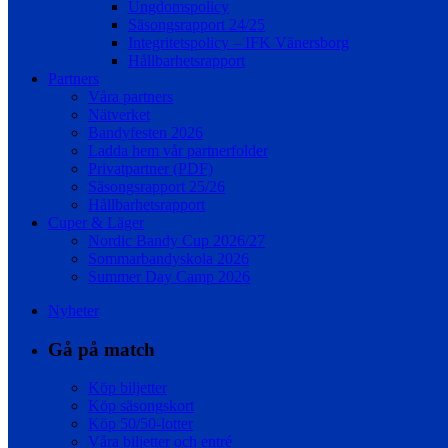
Ungdomspolicy
Säsongsrapport 24/25
Integritetspolicy – IFK Vänersborg
Hållbarhetsrapport
Partners
Våra partners
Nätverket
Bandyfesten 2026
Ladda hem vår partnerfolder
Privatpartner (PDF)
Säsongsrapport 25/26
Hållbarhetsrapport
Cuper & Läger
Nordic Bandy Cup 2026/27
Sommarbandyskola 2026
Summer Day Camp 2026
Nyheter
Gå på match
Köp biljetter
Köp säsongskort
Köp 50/50-lotter
Våra biljetter och entré