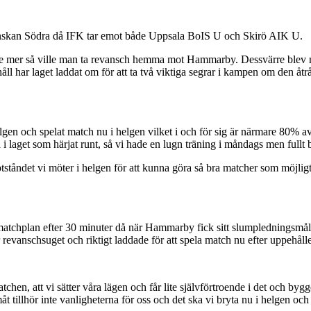
venskan Södra då IFK tar emot både Uppsala BoIS U och Skirö AIK U.
jänade mer så ville man ta revansch hemma mot Hammarby. Dessvärre bl
har laget laddat om för att ta två viktiga segrar i kampen om den åtråv
helgen och spelat match nu i helgen vilket i och för sig är närmare 80% a
i laget som härjat runt, så vi hade en lugn träning i måndags men fullt bl
 motståndet vi möter i helgen för att kunna göra så bra matcher som möjligt
 matchplan efter 30 minuter då när Hammarby fick sitt slumpledningsmål.
r revanschsuget och riktigt laddade för att spela match nu efter uppehålle
atchen, att vi sätter våra lägen och får lite självförtroende i det och byg
amåt tillhör inte vanligheterna för oss och det ska vi bryta nu i helgen o