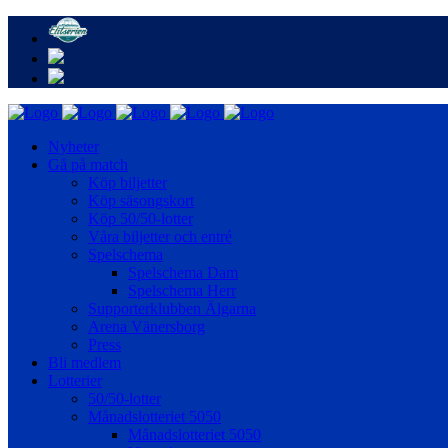
Nyheter
Gå på match
Köp biljetter
Köp säsongskort
Köp 50/50-lotter
Våra biljetter och entré
Spelschema
Spelschema Dam
Spelschema Herr
Supporterklubben Älgarna
Arena Vänersborg
Press
Bli medlem
Lotterier
50/50-lotter
Månadslotteriet 5050
Månadslotteriet 5050