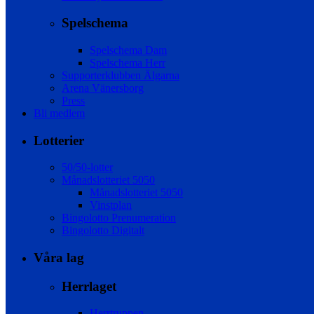
Spelschema
Spelschema Dam
Spelschema Herr
Supporterklubben Älgarna
Arena Vänersborg
Press
Bli medlem
Lotterier
50/50-lotter
Månadslotteriet 5050
Månadslotteriet 5050
Vinstplan
Bingolotto Prenumeration
Bingolotto Digitalt
Våra lag
Herrlaget
Herrtruppen