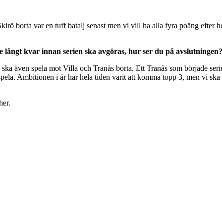
 Skirö borta var en tuff batalj senast men vi vill ha alla fyra poäng efter
te långt kvar innan serien ska avgöras, hur ser du på avslutningen
ska även spela mot Villa och Tranås borta. Ett Tranås som började serie
ela. Ambitionen i år har hela tiden varit att komma topp 3, men vi ska gö
her.