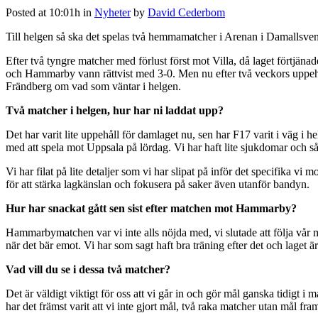
Posted at 10:01h
in
Nyheter
by
David Cederbom
Till helgen så ska det spelas två hemmamatcher i Arenan i Damalls
Efter två tyngre matcher med förlust först mot Villa, då laget fört
och Hammarby vann rättvist med 3-0. Men nu efter två veckors uppehåll 
Frändberg om vad som väntar i helgen.
Två matcher i helgen, hur har ni laddat upp?
Det har varit lite uppehåll för damlaget nu, sen har F17 varit i väg i 
med att spela mot Uppsala på lördag. Vi har haft lite sjukdomar och så 
Vi har filat på lite detaljer som vi har slipat på inför det specifika vi
för att stärka lagkänslan och fokusera på saker även utanför bandyn.
Hur har snackat gått sen sist efter matchen mot Hammarby?
Hammarbymatchen var vi inte alls nöjda med, vi slutade att följa vår
när det bär emot. Vi har som sagt haft bra träning efter det och laget ä
Vad vill du se i dessa två matcher?
Det är väldigt viktigt för oss att vi går in och gör mål ganska tidigt i m
har det främst varit att vi inte gjort mål, två raka matcher utan mål fr