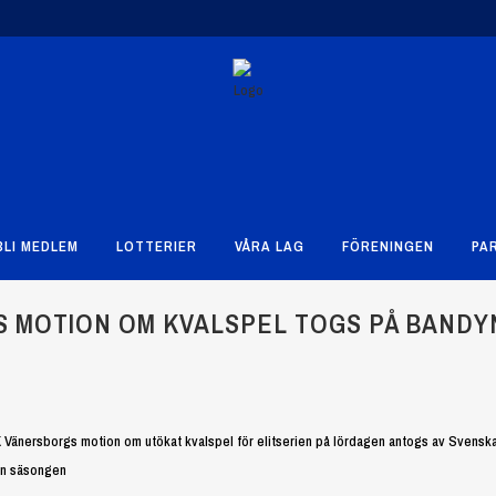
BLI MEDLEM
LOTTERIER
VÅRA LAG
FÖRENINGEN
PA
S MOTION OM KVALSPEL TOGS PÅ BANDY
K Vänersborgs motion om utökat kvalspel för elitserien på lördagen antogs av Svensk
ån säsongen