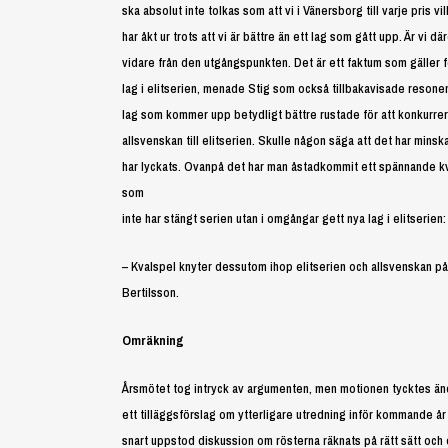
ska absolut inte tolkas som att vi i Vänersborg till varje pris vi
har åkt ur trots att vi är bättre än ett lag som gått upp. Är vi
vidare från den utgångspunkten. Det är ett faktum som gäller fö
lag i elitserien, menade Stig som också tillbakavisade resonema
lag som kommer upp betydligt bättre rustade för att konkurrer
allsvenskan till elitserien. Skulle någon säga att det har mins
har lyckats. Ovanpå det har man åstadkommit ett spännande kv
som
inte har stängt serien utan i omgångar gett nya lag i elitserie
– Kvalspel knyter dessutom ihop elitserien och allsvenskan på
Bertilsson.
Omräkning
Årsmötet tog intryck av argumenten, men motionen tycktes ändå 
ett tilläggsförslag om ytterligare utredning inför kommande år
snart uppstod diskussion om rösterna räknats på rätt sätt och