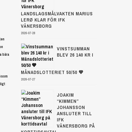
LANDSLAGSMÅLVAKTEN MARIUS
LERØ KLAR FÖR IFK
VÄNERSBORG
2026-07-28
gen
on
VINSTSUMMAN
BLEV 26 140 KR I
a bära
MÅNADSLOTTERIET 50/50 💙
14 som
2026-07-27
ligt
JOAKIM
“KIMMEN”
JOHANSSON
ANSLUTER TILL
IFK
VÄNERSBORG PÅ