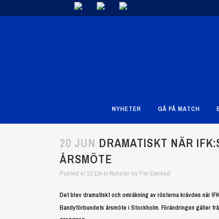
NYHETER
GÅ PÅ MATCH
20 JUN
DRAMATISKT NÄR IFK:
ÅRSMÖTE
Posted at 12:11h
in
Nyheter
by
Per Ejerhed
Det blev dramatiskt och omräkning av rösterna krävdes när IF
Bandyförbundets årsmöte i Stockholm. Förändringen gäller fr