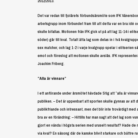
2012/2013.
Det var redan till fjolårets förbundsårsmöte som IFK Vänersbor
arbetsgrupp inom förbundet fram till att detta var en bra idé o
skulle bifallas. Motionen från IFK gick ut på att lag 11-14 i elit
söder) går till kval. Totalt åtta lag som delas in i två kvalgru
sex matcher, och lag 1-2 i varje kvalgrupp spelar i elitserien
emot och föreslog att motionen skulle avslås. IFK represente
Joachim Friberg.
”Alla är vinnare”
I ett anförande under årsmötet hävdade Stig att ”alla är vinna
publiken. – Det är uppenbart att sporten skulle gynnas av att
publikfriande och intressant, men det blir inte trovärdigt med
bra av en förändring: – Hittills har man sagt att det lag som v
gjort en vända i högsta serien med uruselt resultat? Hade de må
via kval? En säsong där de kanske blivit starkare och bättre r