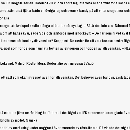
ll se IFK ihögsta serien. Däremot vill vi och andra lag inte veta eller åtminstone känna at
 däremot sämre så tjänar både vi, övriga lag och svensk bandy på att vi tar steget ner och
r alla
nget att kvalspel skulle stänga elitserien för nya lag: – Så är det inte alls. Däremot 
a om att hänga kvar, sade Stig och jämförde med ishockeyn: – De har som ni vet kval 
kat intresset för hockeyallsvenskan? Knappast. De rustar för att vara konkurrenskraftig
alspel som för de som hamnat i botten av elitserien och toppen av allsvenskan. – Nå
n: Leksand, Malmö, Rögle, Mora, Södertälje och nu senast Växjö.
 ett sätt som ökar intresset även för allsvenskan. Det behöver även bandyn, avslutad
efter en jämn omröstning ha förlorat. I det läget var IFK:s representanter glada över
 bifölls av mötet. Ganska
 det blev omräkning under noggrant överinseende av rösträknare. Då visade det sig att