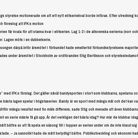
gs styrelse motionerade om att ett nytt elitseriekval borde införas. Efter utredning 
ch föreslog att IFK:s motion
serien får kvala för att stanna kvar i elitserien. Lag 1-2 i de allsvenska serierna (norr och
pper. Lagen möts i en dubbelserie,
 säsongen därpå.Inför årsmötet i förbundet hade emellertid förbundsstyrelsens majorite
rades under årsmötet i Stockholm av ordföranden Stig Bertilsson och styrelseledamo
re” med IFK:s förslag. Det gäller såväl bandysporten i stort som klubbarna, spelarna oc
 de bästa lagen spelar i högstaserien. Bandy är en sport med många mål och det kan va
 alltför många resultat med tio måls differens, sade Stig och menade att även klubbarn
unnit en serie måste få gå upp. Är det verkligen det bästa idag? Hur mår de klubbar id
tt bättre av att få spela en säsong till i toppen av serien under om de inte klarat sig
ustade. – Ja sannolikt hade de mått betydligt bättre. Publikutveckling och ekonomi ha