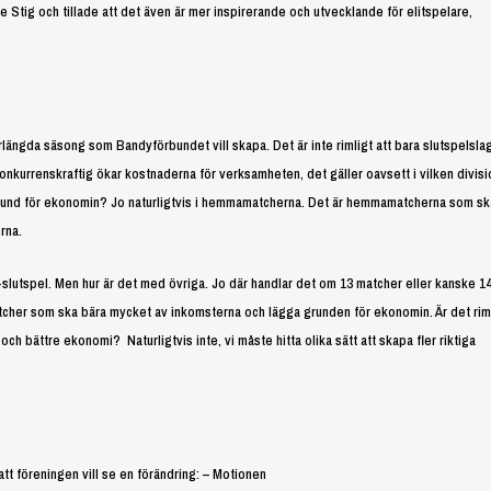
e Stig och tillade att det även är mer inspirerande och utvecklande för elitspelare,
längda säsong som Bandyförbundet vill skapa. Det är inte rimligt att bara slutspelsla
konkurrenskraftig ökar kostnaderna för verksamheten, det gäller oavsett i vilken divisi
a grund för ekonomin? Jo naturligtvis i hemmamatcherna. Det är hemmamatcherna som sk
rna.
 SM-slutspel. Men hur är det med övriga. Jo där handlar det om 13 matcher eller kanske 
tcher som ska bära mycket av inkomsterna och lägga grunden för ekonomin. Är det rim
ar och bättre ekonomi? Naturligtvis inte, vi måste hitta olika sätt att skapa fler riktiga
att föreningen vill se en förändring: – Motionen