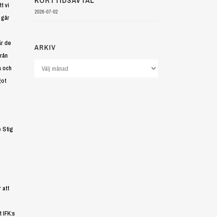
KORTTIDSAVTAL
t vi
2026-07-02
 går
är de
ARKIV
från
Arkiv
a och
got
e Stig
 att
 IFK:s