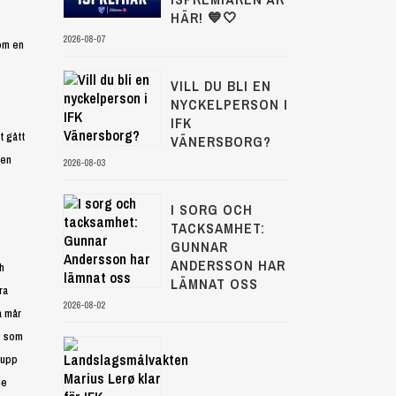
HÄR! 💙🤍
2026-08-07
kom en
VILL DU BLI EN
NYCKELPERSON I
IFK
t gått
VÄNERSBORG?
ten
2026-08-03
I SORG OCH
TACKSAMHET:
GUNNAR
ANDERSSON HAR
h
LÄMNAT OSS
ra
2026-08-02
a mår
ag som
 upp
de