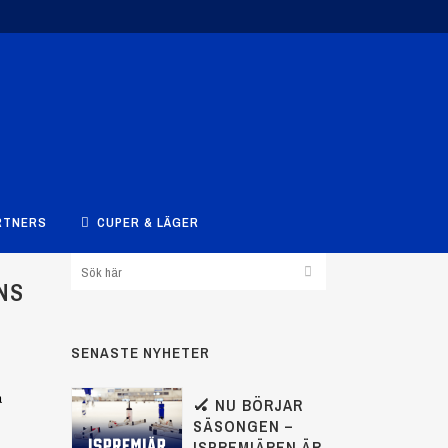
RTNERS
CUPER & LÄGER
NS
SENASTE NYHETER
a
🏑 NU BÖRJAR
SÄSONGEN –
ISPREMIÄREN ÄR