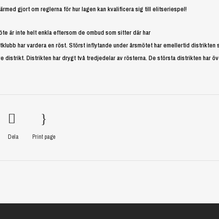
ärmed gjort om reglerna för hur lagen kan kvalificera sig till elitseriespel!
te är inte helt enkla eftersom de ombud som sitter där har
itklubb har vardera en röst. Störst inflytande under årsmötet har emellertid distrikten
distrikt. Distrikten har drygt två tredjedelar av rösterna. De största distrikten har öv
Dela
Print page