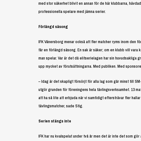
med stor säkerhet blivit en annan för de här klubbarna, hävdad
professionella spelare med jämna serier.
Förlängd säsong
IFK Vänersborg menar också att fler matcher ryms inom den för
får en förlängd säsong. En sak är säker; om en klubb vill vara 
man spelar. Var är det då elitserielagen har sin huvudsaklig
upp mycket av förutsättningarna. Med publiken. Med sponsore
– Idag är det skapligt försörjt för alla lag som går minst till
utgör grunden för föreningens hela tävlingsverksamhet. 13 ma
att ha så lite att erbjuda när vi samtidigt eftersträvar fler hall
tävlingsmatcher, sade Stig.
Serien stängs inte
IFK har nu kvalspelat under två år men det är inte det som gör 