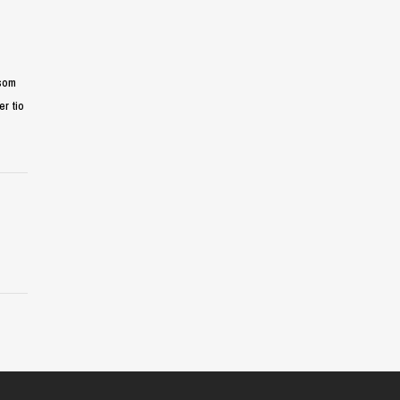
 som
er tio