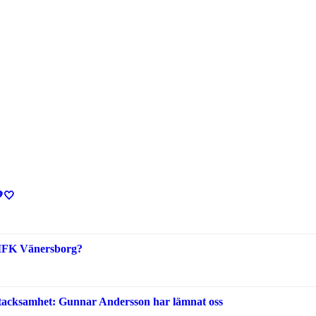
🤍
i IFK Vänersborg?
 tacksamhet: Gunnar Andersson har lämnat oss