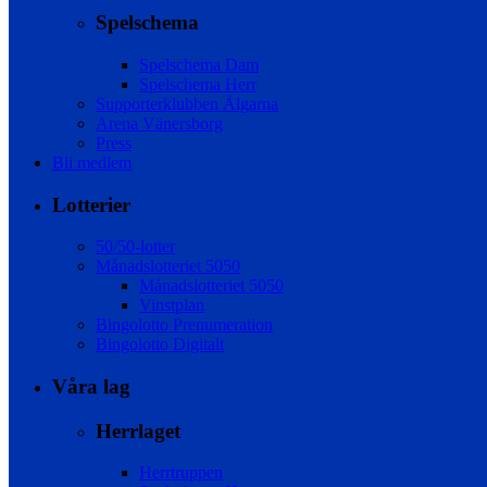
Spelschema
Spelschema Dam
Spelschema Herr
Supporterklubben Älgarna
Arena Vänersborg
Press
Bli medlem
Lotterier
50/50-lotter
Månadslotteriet 5050
Månadslotteriet 5050
Vinstplan
Bingolotto Prenumeration
Bingolotto Digitalt
Våra lag
Herrlaget
Herrtruppen