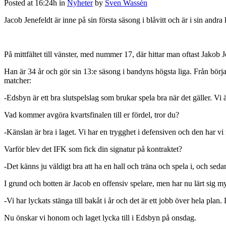
Posted at 16:24h
in
Nyheter
by
Sven Wassén
Jacob Jenefeldt är inne på sin första säsong i blåvitt och är i sin andr
På mittfältet till vänster, med nummer 17, där hittar man oftast Jakob
Han är 34 år och gör sin 13:e säsong i bandyns högsta liga. Från börj
matcher:
-Edsbyn är ett bra slutspelslag som brukar spela bra när det gäller. Vi 
Vad kommer avgöra kvartsfinalen till er fördel, tror du?
-Känslan är bra i laget. Vi har en trygghet i defensiven och den har v
Varför blev det IFK som fick din signatur på kontraktet?
-Det känns ju väldigt bra att ha en hall och träna och spela i, och s
I grund och botten är Jacob en offensiv spelare, men har nu lärt sig 
-Vi har lyckats stänga till bakåt i år och det är ett jobb över hela plan. 
Nu önskar vi honom och laget lycka till i Edsbyn på onsdag.