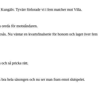
ör Kungälv. Tyvärr förlorade vi i fem matcher mot Villa.
a oreda för motståndaren.
esås. Nu väntar en kvartsfinalserie för honom och laget över fem
och så pricka rätt.
s bra hela säsongen och nu ser man fram emot slutspelet.