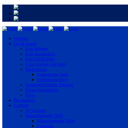
Nyheter
Gå på match
Köp biljetter
Köp säsongskort
Köp 50/50-lotter
Våra biljetter och entré
Spelschema
Spelschema Dam
Spelschema Herr
Supporterklubben Älgarna
Arena Vänersborg
Press
Bli medlem
Lotterier
50/50-lotter
Månadslotteriet 5050
Månadslotteriet 5050
Vinstplan