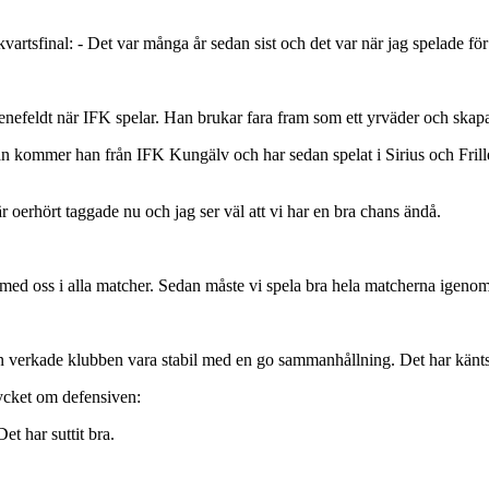
a kvartsfinal: - Det var många år sedan sist och det var när jag spelade f
 Jenefeldt när IFK spelar. Han brukar fara fram som ett yrväder och skap
an kommer han från IFK Kungälv och har sedan spelat i Sirius och Frill
är oerhört taggade nu och jag ser väl att vi har en bra chans ändå.
i med oss i alla matcher. Sedan måste vi spela bra hela matcherna igenom 
edan verkade klubben vara stabil med en go sammanhållning. Det har känt
mycket om defensiven:
Det har suttit bra.