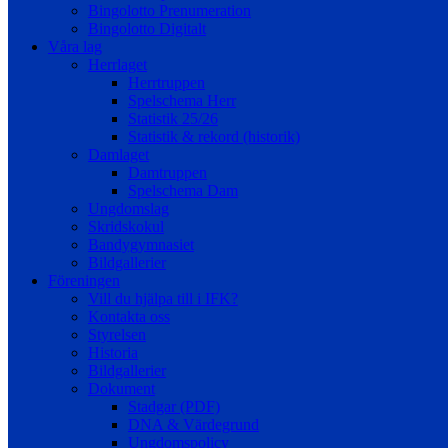
Bingolotto Prenumeration
Bingolotto Digitalt
Våra lag
Herrlaget
Herrtruppen
Spelschema Herr
Statistik 25/26
Statistik & rekord (historik)
Damlaget
Damtruppen
Spelschema Dam
Ungdomslag
Skridskokul
Bandygymnasiet
Bildgallerier
Föreningen
Vill du hjälpa till i IFK?
Kontakta oss
Styrelsen
Historia
Bildgallerier
Dokument
Stadgar (PDF)
DNA & Värdegrund
Ungdomspolicy