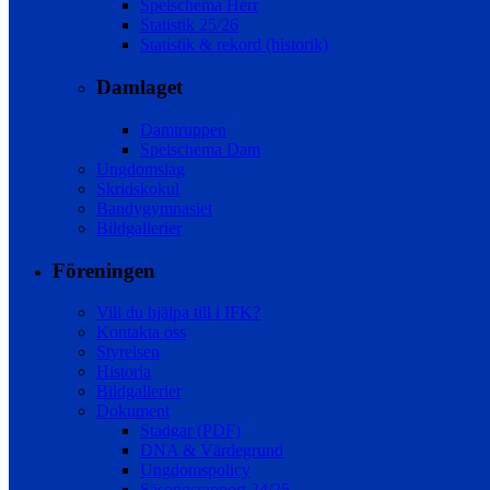
Spelschema Herr
Statistik 25/26
Statistik & rekord (historik)
Damlaget
Damtruppen
Spelschema Dam
Ungdomslag
Skridskokul
Bandygymnasiet
Bildgallerier
Föreningen
Vill du hjälpa till i IFK?
Kontakta oss
Styrelsen
Historia
Bildgallerier
Dokument
Stadgar (PDF)
DNA & Värdegrund
Ungdomspolicy
Säsongsrapport 24/25