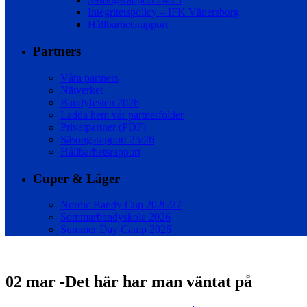
Integritetspolicy – IFK Vänersborg
Hållbarhetsrapport
Partners
Våra partners
Nätverket
Bandyfesten 2026
Ladda hem vår partnerfolder
Privatpartner (PDF)
Säsongsrapport 25/26
Hållbarhetsrapport
Cuper & Läger
Nordic Bandy Cup 2026/27
Sommarbandyskola 2026
Summer Day Camp 2026
02 mar
-Det här har man väntat på