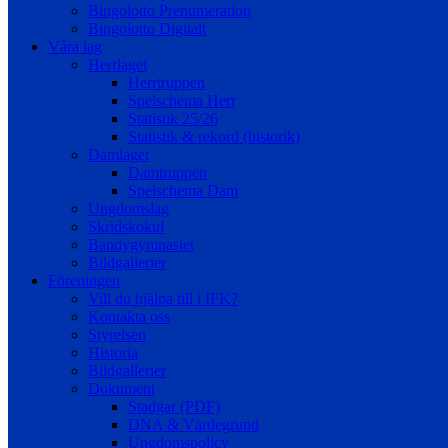
Bingolotto Prenumeration
Bingolotto Digitalt
Våra lag
Herrlaget
Herrtruppen
Spelschema Herr
Statistik 25/26
Statistik & rekord (historik)
Damlaget
Damtruppen
Spelschema Dam
Ungdomslag
Skridskokul
Bandygymnasiet
Bildgallerier
Föreningen
Vill du hjälpa till i IFK?
Kontakta oss
Styrelsen
Historia
Bildgallerier
Dokument
Stadgar (PDF)
DNA & Värdegrund
Ungdomspolicy