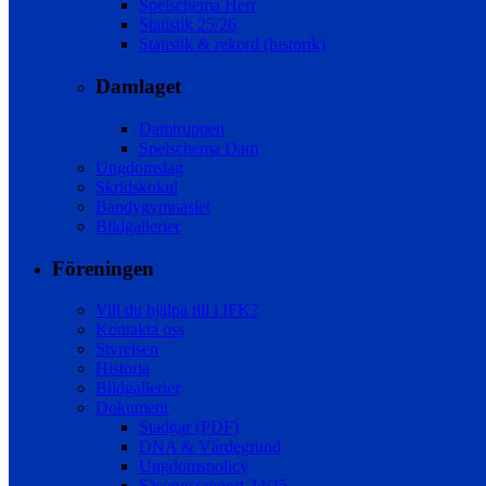
Spelschema Herr
Statistik 25/26
Statistik & rekord (historik)
Damlaget
Damtruppen
Spelschema Dam
Ungdomslag
Skridskokul
Bandygymnasiet
Bildgallerier
Föreningen
Vill du hjälpa till i IFK?
Kontakta oss
Styrelsen
Historia
Bildgallerier
Dokument
Stadgar (PDF)
DNA & Värdegrund
Ungdomspolicy
Säsongsrapport 24/25