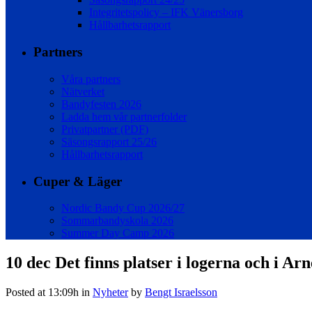
Integritetspolicy – IFK Vänersborg
Hållbarhetsrapport
Partners
Våra partners
Nätverket
Bandyfesten 2026
Ladda hem vår partnerfolder
Privatpartner (PDF)
Säsongsrapport 25/26
Hållbarhetsrapport
Cuper & Läger
Nordic Bandy Cup 2026/27
Sommarbandyskola 2026
Summer Day Camp 2026
10 dec
Det finns platser i logerna och i Arn
Posted at 13:09h
in
Nyheter
by
Bengt Israelsson