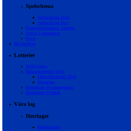
Spelschema
Spelschema Dam
Spelschema Herr
Supporterklubben Älgarna
Arena Vänersborg
Press
Bli medlem
Lotterier
50/50-lotter
Månadslotteriet 5050
Månadslotteriet 5050
Vinstplan
Bingolotto Prenumeration
Bingolotto Digitalt
Våra lag
Herrlaget
Herrtruppen