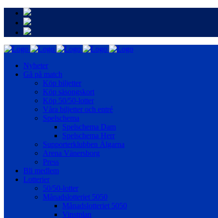
Nyheter
Gå på match
Köp biljetter
Köp säsongskort
Köp 50/50-lotter
Våra biljetter och entré
Spelschema
Spelschema Dam
Spelschema Herr
Supporterklubben Älgarna
Arena Vänersborg
Press
Bli medlem
Lotterier
50/50-lotter
Månadslotteriet 5050
Månadslotteriet 5050
Vinstplan