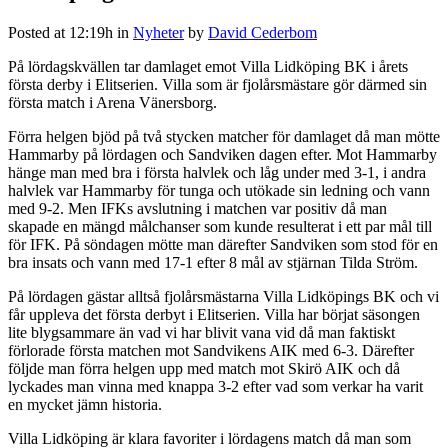
Posted at 12:19h
in
Nyheter
by
David Cederbom
På lördagskvällen tar damlaget emot Villa Lidköping BK i årets
första derby i Elitserien. Villa som är fjolårsmästare gör därmed sin
första match i Arena Vänersborg.
Förra helgen bjöd på två stycken matcher för damlaget då man mötte
Hammarby på lördagen och Sandviken dagen efter. Mot Hammarby
hänge man med bra i första halvlek och låg under med 3-1, i andra
halvlek var Hammarby för tunga och utökade sin ledning och vann
med 9-2. Men IFKs avslutning i matchen var positiv då man
skapade en mängd målchanser som kunde resulterat i ett par mål till
för IFK. På söndagen mötte man därefter Sandviken som stod för en
bra insats och vann med 17-1 efter 8 mål av stjärnan Tilda Ström.
På lördagen gästar alltså fjolårsmästarna Villa Lidköpings BK och vi
får uppleva det första derbyt i Elitserien. Villa har börjat säsongen
lite blygsammare än vad vi har blivit vana vid då man faktiskt
förlorade första matchen mot Sandvikens AIK med 6-3. Därefter
följde man förra helgen upp med match mot Skirö AIK och då
lyckades man vinna med knappa 3-2 efter vad som verkar ha varit
en mycket jämn historia.
Villa Lidköping är klara favoriter i lördagens match då man som