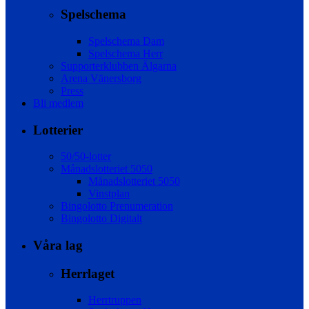
Spelschema
Spelschema Dam
Spelschema Herr
Supporterklubben Älgarna
Arena Vänersborg
Press
Bli medlem
Lotterier
50/50-lotter
Månadslotteriet 5050
Månadslotteriet 5050
Vinstplan
Bingolotto Prenumeration
Bingolotto Digitalt
Våra lag
Herrlaget
Herrtruppen