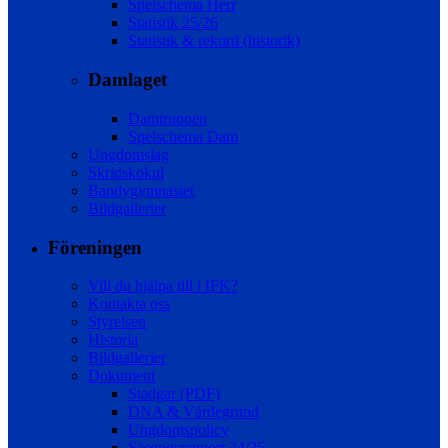
Spelschema Herr
Statistik 25/26
Statistik & rekord (historik)
Damlaget
Damtruppen
Spelschema Dam
Ungdomslag
Skridskokul
Bandygymnasiet
Bildgallerier
Föreningen
Vill du hjälpa till i IFK?
Kontakta oss
Styrelsen
Historia
Bildgallerier
Dokument
Stadgar (PDF)
DNA & Värdegrund
Ungdomspolicy
Säsongsrapport 24/25