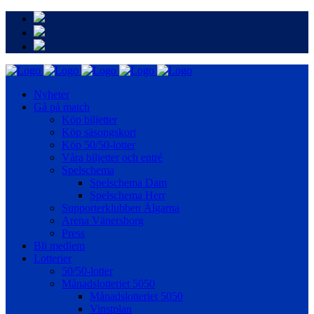
Nyheter
Gå på match
Köp biljetter
Köp säsongskort
Köp 50/50-lotter
Våra biljetter och entré
Spelschema
Spelschema Dam
Spelschema Herr
Supporterklubben Älgarna
Arena Vänersborg
Press
Bli medlem
Lotterier
50/50-lotter
Månadslotteriet 5050
Månadslotteriet 5050
Vinstplan