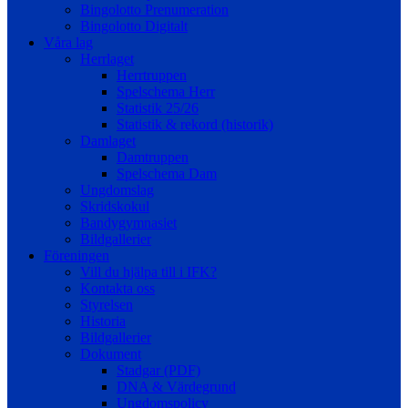
Bingolotto Prenumeration
Bingolotto Digitalt
Våra lag
Herrlaget
Herrtruppen
Spelschema Herr
Statistik 25/26
Statistik & rekord (historik)
Damlaget
Damtruppen
Spelschema Dam
Ungdomslag
Skridskokul
Bandygymnasiet
Bildgallerier
Föreningen
Vill du hjälpa till i IFK?
Kontakta oss
Styrelsen
Historia
Bildgallerier
Dokument
Stadgar (PDF)
DNA & Värdegrund
Ungdomspolicy