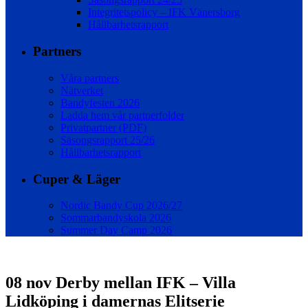
Integritetspolicy – IFK Vänersborg
Hållbarhetsrapport
Partners
Våra partners
Nätverket
Bandyfesten 2026
Ladda hem vår partnerfolder
Privatpartner (PDF)
Säsongsrapport 25/26
Hållbarhetsrapport
Cuper & Läger
Nordic Bandy Cup 2026/27
Sommarbandyskola 2026
Summer Day Camp 2026
08 nov
Derby mellan IFK – Villa
Lidköping i damernas Elitserie