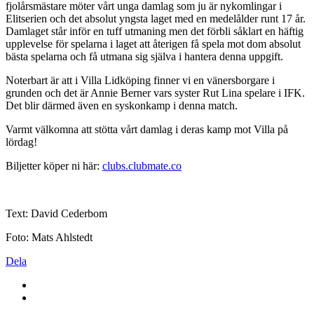
fjolårsmästare möter vårt unga damlag som ju är nykomlingar i
Elitserien och det absolut yngsta laget med en medelålder runt 17 år.
Damlaget står inför en tuff utmaning men det förbli såklart en häftig
upplevelse för spelarna i laget att återigen få spela mot dom absolut
bästa spelarna och få utmana sig själva i hantera denna uppgift.
Noterbart är att i Villa Lidköping finner vi en vänersborgare i
grunden och det är Annie Berner vars syster Rut Lina spelare i IFK.
Det blir därmed även en syskonkamp i denna match.
Varmt välkomna att stötta vårt damlag i deras kamp mot Villa på
lördag!
Biljetter köper ni här:
clubs.clubmate.co
Text: David Cederbom
Foto: Mats Ahlstedt
Dela