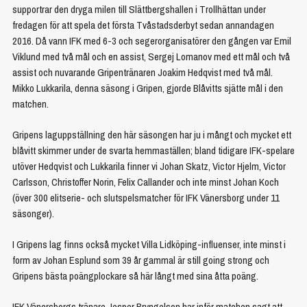
supportrar den dryga milen till Slättbergshallen i Trollhättan under
fredagen för att spela det första Tvåstadsderbyt sedan annandagen
2016. Då vann IFK med 6-3 och segerorganisatörer den gången var Emil
Viklund med två mål och en assist, Sergej Lomanov med ett mål och två
assist och nuvarande Gripentränaren Joakim Hedqvist med två mål.
Mikko Lukkarila, denna säsong i Gripen, gjorde Blåvitts sjätte mål i den
matchen.
Gripens laguppställning den här säsongen har ju i mångt och mycket ett
blåvitt skimmer under de svarta hemmaställen; bland tidigare IFK-spelare
utöver Hedqvist och Lukkarila finner vi Johan Skatz, Victor Hjelm, Victor
Carlsson, Christoffer Norin, Felix Callander och inte minst Johan Koch
(över 300 elitserie- och slutspelsmatcher för IFK Vänersborg under 11
säsonger).
I Gripens lag finns också mycket Villa Lidköping-influenser, inte minst i
form av Johan Esplund som 39 år gammal är still going strong och
Gripens bästa poängplockare så här långt med sina åtta poäng.
IFK Vänersborgs tränare Jesper Bryngelson har inför matchen sagt att