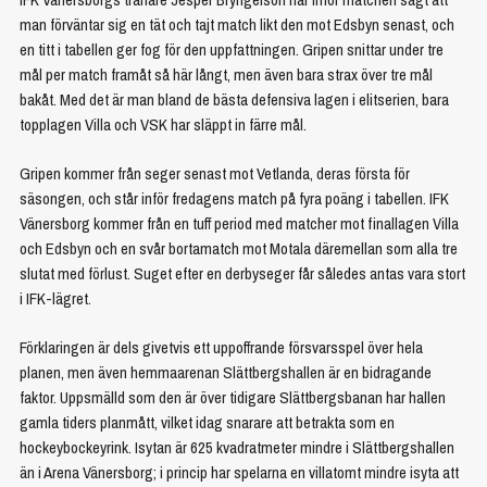
man förväntar sig en tät och tajt match likt den mot Edsbyn senast, och
en titt i tabellen ger fog för den uppfattningen. Gripen snittar under tre
mål per match framåt så här långt, men även bara strax över tre mål
bakåt. Med det är man bland de bästa defensiva lagen i elitserien, bara
topplagen Villa och VSK har släppt in färre mål.
Gripen kommer från seger senast mot Vetlanda, deras första för
säsongen, och står inför fredagens match på fyra poäng i tabellen. IFK
Vänersborg kommer från en tuff period med matcher mot finallagen Villa
och Edsbyn och en svår bortamatch mot Motala däremellan som alla tre
slutat med förlust. Suget efter en derbyseger får således antas vara stort
i IFK-lägret.
Förklaringen är dels givetvis ett uppoffrande försvarsspel över hela
planen, men även hemmaarenan Slättbergshallen är en bidragande
faktor. Uppsmälld som den är över tidigare Slättbergsbanan har hallen
gamla tiders planmått, vilket idag snarare att betrakta som en
hockeybockeyrink. Isytan är 625 kvadratmeter mindre i Slättbergshallen
än i Arena Vänersborg; i princip har spelarna en villatomt mindre isyta att