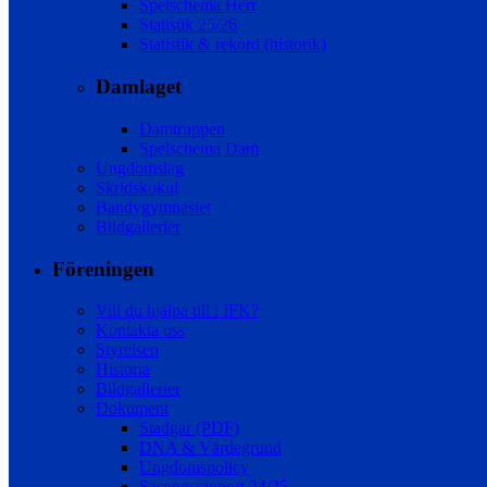
Spelschema Herr
Statistik 25/26
Statistik & rekord (historik)
Damlaget
Damtruppen
Spelschema Dam
Ungdomslag
Skridskokul
Bandygymnasiet
Bildgallerier
Föreningen
Vill du hjälpa till i IFK?
Kontakta oss
Styrelsen
Historia
Bildgallerier
Dokument
Stadgar (PDF)
DNA & Värdegrund
Ungdomspolicy
Säsongsrapport 24/25