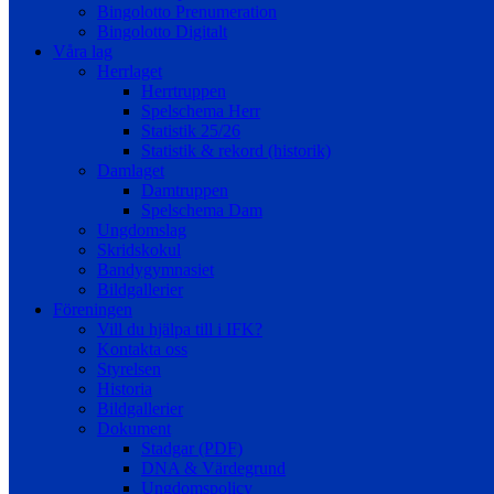
Bingolotto Prenumeration
Bingolotto Digitalt
Våra lag
Herrlaget
Herrtruppen
Spelschema Herr
Statistik 25/26
Statistik & rekord (historik)
Damlaget
Damtruppen
Spelschema Dam
Ungdomslag
Skridskokul
Bandygymnasiet
Bildgallerier
Föreningen
Vill du hjälpa till i IFK?
Kontakta oss
Styrelsen
Historia
Bildgallerier
Dokument
Stadgar (PDF)
DNA & Värdegrund
Ungdomspolicy