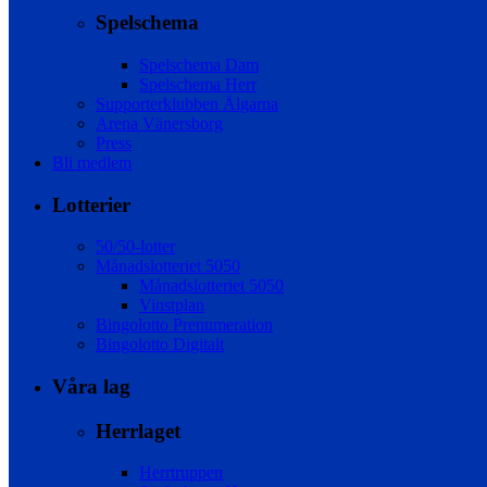
Spelschema
Spelschema Dam
Spelschema Herr
Supporterklubben Älgarna
Arena Vänersborg
Press
Bli medlem
Lotterier
50/50-lotter
Månadslotteriet 5050
Månadslotteriet 5050
Vinstplan
Bingolotto Prenumeration
Bingolotto Digitalt
Våra lag
Herrlaget
Herrtruppen