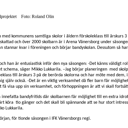
kolprojektet Foto: Roland Olin
 med kommunens samtliga skolor i åldern förskoleklass till årskurs 
ppskattad och över 2000 skolbarn är i Arena Vänersborg under säsongen
 stannar kvar i föreningen och börjar bandyskolan. Dessutom så har a
och han är entusiastisk inför den nya säsongen: -Det känns väldigt rol
et schema, säger Mikko Lukkarila. –
Jag börjar planeringen med skolpr
oleklass till årskurs 3 på de berörda skolorna och har möte med dem, i
ig själv också.
-Det är en viktig verksamhet då fler barn får möjlighe
t få visa upp sin verksamhet, och förhoppningen är att vi skall forts
 innefatta bandyfritids där skolbarnen får möjlighet till en extra idro
köra tio gånger och det skall bli spännande att se hur stort intresset
kko Lukkarila.
örjan, för tionde säsongen i IFK Vänersborgs regi.