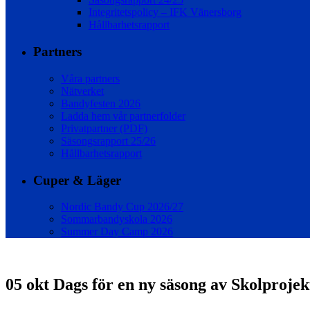
Integritetspolicy – IFK Vänersborg
Hållbarhetsrapport
Partners
Våra partners
Nätverket
Bandyfesten 2026
Ladda hem vår partnerfolder
Privatpartner (PDF)
Säsongsrapport 25/26
Hållbarhetsrapport
Cuper & Läger
Nordic Bandy Cup 2026/27
Sommarbandyskola 2026
Summer Day Camp 2026
05 okt
Dags för en ny säsong av Skolprojek