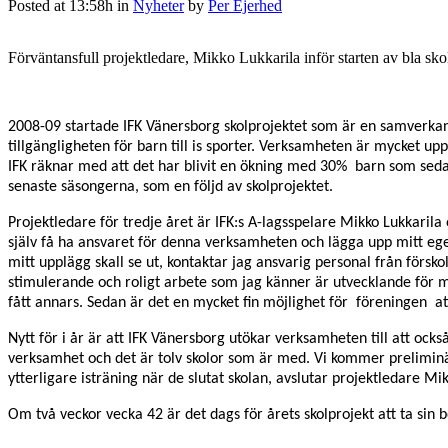
Posted at 13:58h
in
Nyheter
by
Per Ejerhed
Förväntansfull projektledare, Mikko Lukkarila inför starten av bla s
2008-09 startade IFK Vänersborg skolprojektet som är en samverkan
tillgängligheten för barn till is sporter. Verksamheten är mycket u
IFK räknar med att det har blivit en ökning med 30% barn som sedan
senaste säsongerna, som en följd av skolprojektet.
Projektledare för tredje året är IFK:s A-lagsspelare Mikko Lukkarila 
själv få ha ansvaret för denna verksamheten och lägga upp mitt eg
mitt upplägg skall se ut, kontaktar jag ansvarig personal från försk
stimulerande och roligt arbete som jag känner är utvecklande för m
fått annars. Sedan är det en mycket fin möjlighet för föreningen at
Nytt för i år är att IFK Vänersborg utökar verksamheten till att också
verksamhet och det är tolv skolor som är med. Vi kommer preliminärt 
ytterligare isträning när de slutat skolan, avslutar projektledare Mi
Om två veckor vecka 42 är det dags för årets skolprojekt att ta sin b