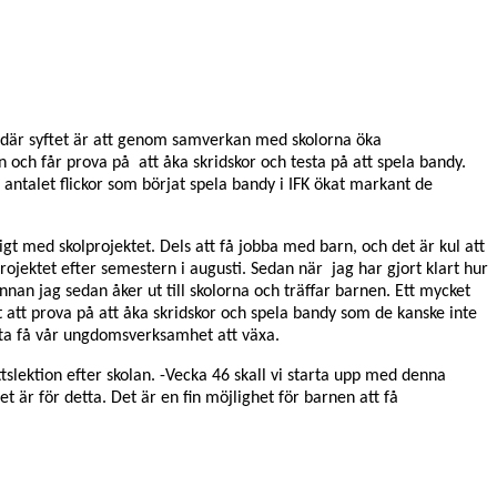
3 där syftet är att genom samverkan med skolorna öka
 och får prova på att åka skridskor och testa på att spela bandy.
ntalet flickor som börjat spela bandy i IFK ökat markant de
igt med skolprojektet. Dels att få jobba med barn, och det är kul att
ojektet efter semestern i augusti. Sedan när jag har gjort klart hur
nnan jag sedan åker ut till skolorna och träffar barnen. Ett mycket
t att prova på att åka skridskor och spela bandy som de kanske inte
ätta få vår ungdomsverksamhet att växa.
ttslektion efter skolan.
-Vecka 46 skall vi starta upp med denna
 är för detta. Det är en fin möjlighet för barnen att få