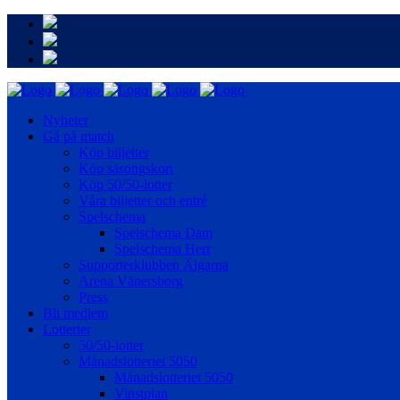
Nyheter
Gå på match
Köp biljetter
Köp säsongskort
Köp 50/50-lotter
Våra biljetter och entré
Spelschema
Spelschema Dam
Spelschema Herr
Supporterklubben Älgarna
Arena Vänersborg
Press
Bli medlem
Lotterier
50/50-lotter
Månadslotteriet 5050
Månadslotteriet 5050
Vinstplan