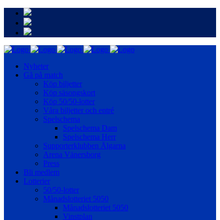
Nyheter
Gå på match
Köp biljetter
Köp säsongskort
Köp 50/50-lotter
Våra biljetter och entré
Spelschema
Spelschema Dam
Spelschema Herr
Supporterklubben Älgarna
Arena Vänersborg
Press
Bli medlem
Lotterier
50/50-lotter
Månadslotteriet 5050
Månadslotteriet 5050
Vinstplan