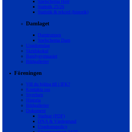
Spelschema Herr
Statistik 25/26
Statistik & rekord (historik)
Damlaget
Damtruppen
Spelschema Dam
Ungdomslag
Skridskokul
Bandygymnasiet
Bildgallerier
Föreningen
Vill du hjälpa till i IFK?
Kontakta oss
Styrelsen
Historia
Bildgallerier
Dokument
Stadgar (PDF)
DNA & Värdegrund
Ungdomspolicy
Säsongsrapport 24/25