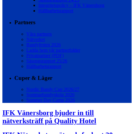
Integritetspolicy – IFK Vänersborg
Hållbarhetsrapport
Partners
Våra partners
Nätverket
Bandyfesten 2026
Ladda hem vår partnerfolder
Privatpartner (PDF)
Säsongsrapport 25/26
Hållbarhetsrapport
Cuper & Läger
Nordic Bandy Cup 2026/27
Sommarbandyskola 2026
Summer Day Camp 2026
IFK Vänersborg bjuder in till
nätverksträff på Quality Hotel