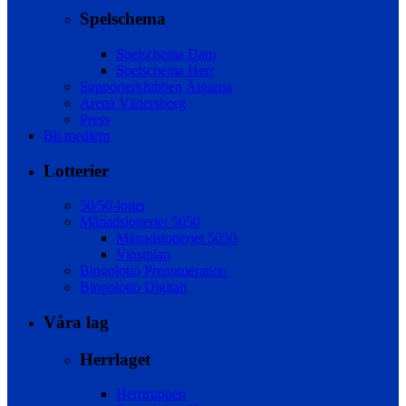
Spelschema
Spelschema Dam
Spelschema Herr
Supporterklubben Älgarna
Arena Vänersborg
Press
Bli medlem
Lotterier
50/50-lotter
Månadslotteriet 5050
Månadslotteriet 5050
Vinstplan
Bingolotto Prenumeration
Bingolotto Digitalt
Våra lag
Herrlaget
Herrtruppen