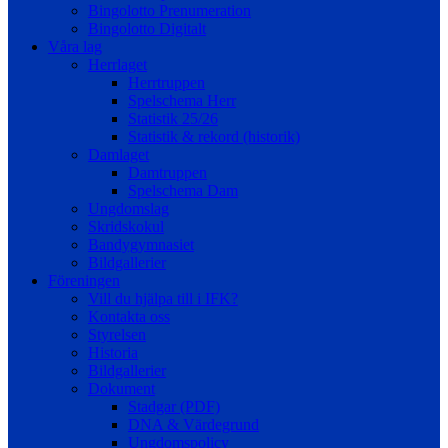
Bingolotto Prenumeration
Bingolotto Digitalt
Våra lag
Herrlaget
Herrtruppen
Spelschema Herr
Statistik 25/26
Statistik & rekord (historik)
Damlaget
Damtruppen
Spelschema Dam
Ungdomslag
Skridskokul
Bandygymnasiet
Bildgallerier
Föreningen
Vill du hjälpa till i IFK?
Kontakta oss
Styrelsen
Historia
Bildgallerier
Dokument
Stadgar (PDF)
DNA & Värdegrund
Ungdomspolicy