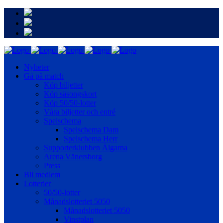
Nyheter
Gå på match
Köp biljetter
Köp säsongskort
Köp 50/50-lotter
Våra biljetter och entré
Spelschema
Spelschema Dam
Spelschema Herr
Supporterklubben Älgarna
Arena Vänersborg
Press
Bli medlem
Lotterier
50/50-lotter
Månadslotteriet 5050
Månadslotteriet 5050
Vinstplan