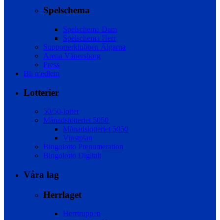
Spelschema
Spelschema Dam
Spelschema Herr
Supporterklubben Älgarna
Arena Vänersborg
Press
Bli medlem
Lotterier
50/50-lotter
Månadslotteriet 5050
Månadslotteriet 5050
Vinstplan
Bingolotto Prenumeration
Bingolotto Digitalt
Våra lag
Herrlaget
Herrtruppen