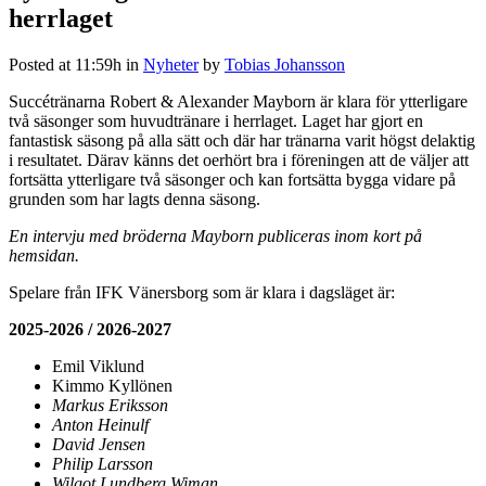
herrlaget
Posted at 11:59h
in
Nyheter
by
Tobias Johansson
Succétränarna Robert & Alexander Mayborn är klara för ytterligare
två säsonger som huvudtränare i herrlaget. Laget har gjort en
fantastisk säsong på alla sätt och där har tränarna varit högst delaktig
i resultatet. Därav känns det oerhört bra i föreningen att de väljer att
fortsätta ytterligare två säsonger och kan fortsätta bygga vidare på
grunden som har lagts denna säsong.
En intervju med bröderna Mayborn publiceras inom kort på
hemsidan.
Spelare från IFK Vänersborg som är klara i dagsläget är:
2025-2026 / 2026-2027
Emil Viklund
Kimmo Kyllönen
Markus Eriksson
Anton Heinulf
David Jensen
Philip Larsson
Wilgot Lundberg Wiman