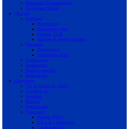
Bingolotto Prenumeration
Bingolotto Digitalt
Våra lag
Herrlaget
Herrtruppen
Spelschema Herr
Statistik 25/26
Statistik & rekord (historik)
Damlaget
Damtruppen
Spelschema Dam
Ungdomslag
Skridskokul
Bandygymnasiet
Bildgallerier
Föreningen
Vill du hjälpa till i IFK?
Kontakta oss
Styrelsen
Historia
Bildgallerier
Dokument
Stadgar (PDF)
DNA & Värdegrund
Ungdomspolicy