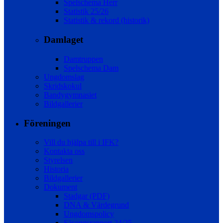
Spelschema Herr
Statistik 25/26
Statistik & rekord (historik)
Damlaget
Damtruppen
Spelschema Dam
Ungdomslag
Skridskokul
Bandygymnasiet
Bildgallerier
Föreningen
Vill du hjälpa till i IFK?
Kontakta oss
Styrelsen
Historia
Bildgallerier
Dokument
Stadgar (PDF)
DNA & Värdegrund
Ungdomspolicy
Säsongsrapport 24/25