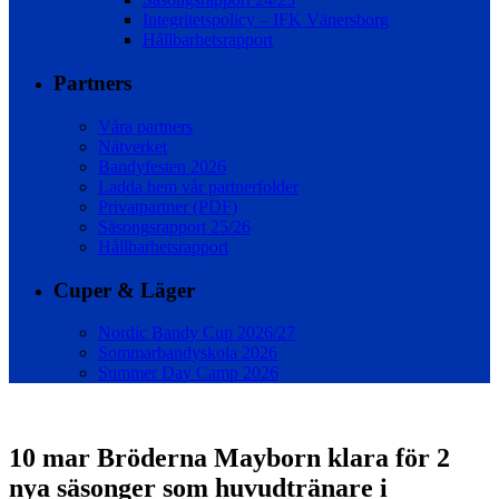
Integritetspolicy – IFK Vänersborg
Hållbarhetsrapport
Partners
Våra partners
Nätverket
Bandyfesten 2026
Ladda hem vår partnerfolder
Privatpartner (PDF)
Säsongsrapport 25/26
Hållbarhetsrapport
Cuper & Läger
Nordic Bandy Cup 2026/27
Sommarbandyskola 2026
Summer Day Camp 2026
10 mar
Bröderna Mayborn klara för 2
nya säsonger som huvudtränare i