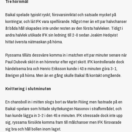
Tre hörnmål
Baikal spelade typiskt ryskt, försvarsinriktat och satsade mycket på
kontringar, och lät IFK vara spelförande. Något mer än ett par halvchanser
åt båda håll skapades inte under resten av den första halvleken. Tidigt i
andra halvlek utökade IFK sin ledning till 2-0 sedan Joakim Hedqvist
hittat översta nätmaskan på hörna.
Ryssarna tilläts dessvärre komma in i matchen ett par minuter senare när
Paul Dubovik sköt in en hörnretur efter eget skott. IFK kontrollerade dock
händelserna bra och Henric Eriksson kunde i 43:e minuten göra 3-1,
återigen på hörna. Men än en gång skulle Baikal få kontakt omgående.
Kvittering i slutminuten
En chansboll in i mitten slogs bort av Martin Röing men fastnade på en
Baikal-spelare som hittade skyttekungen Nasonov i straffområdet, och
han kunde lägga in 3-2 i den 45:e minuten. IFK stressade dock inte upp
sig, ryssarna försökte komma fram till målchanser men IFK försvarade
sig bra och håll bollen inom laget.