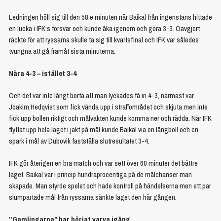
Ledningen höll sig till den 58:e minuten när Baikal från ingenstans hittade
en lucka i IFK:s försvar och kunde åka igenom och göra 3-3. Oavgjort
räckte för att ryssarna skulle ta sig till kvartsfinal och IFK var således
tvungna att gå framåt sista minuterna.
Nära 4-3 – istället 3-4
Och det var inte långt borta att man lyckades få in 4-3, närmast var
Joakim Hedqvist som fick vända upp i straffområdet och skjuta men inte
fick upp bollen riktigt och målvakten kunde komma ner och rädda. När IFK
flyttat upp hela laget i jakt på mål kunde Baikal via en långboll och en
spark i mål av Dubovik fastställa slutresultatet 3-4.
IFK gör återigen en bra match och var sett över 60 minuter det bättre
laget. Baikal var i princip hundraprocentiga på de målchanser man
skapade. Man styrde spelet och hade kontroll på händelserna men ett par
slumpartade mål från ryssarna sänkte laget den här gången.
”Gamlingarna” har börjat varva igång