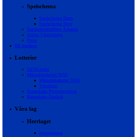
Spelschema
Spelschema Dam
Spelschema Herr
Supporterklubben Älgarna
Arena Vänersborg
Press
Bli medlem
Lotterier
50/50-lotter
Månadslotteriet 5050
Månadslotteriet 5050
Vinstplan
Bingolotto Prenumeration
Bingolotto Digitalt
Våra lag
Herrlaget
Herrtruppen