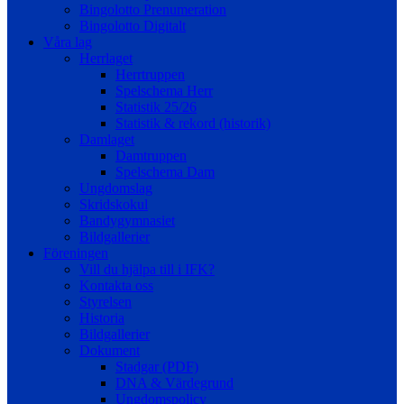
Bingolotto Prenumeration
Bingolotto Digitalt
Våra lag
Herrlaget
Herrtruppen
Spelschema Herr
Statistik 25/26
Statistik & rekord (historik)
Damlaget
Damtruppen
Spelschema Dam
Ungdomslag
Skridskokul
Bandygymnasiet
Bildgallerier
Föreningen
Vill du hjälpa till i IFK?
Kontakta oss
Styrelsen
Historia
Bildgallerier
Dokument
Stadgar (PDF)
DNA & Värdegrund
Ungdomspolicy