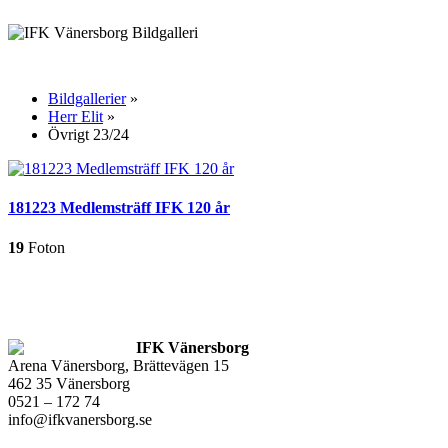
Bildgallerier
»
Herr Elit
»
Övrigt 23/24
181223 Medlemsträff IFK 120 år
19
Foton
IFK Vänersborg
Arena Vänersborg, Brättevägen 15
462 35 Vänersborg
0521 – 172 74
info@ifkvanersborg.se