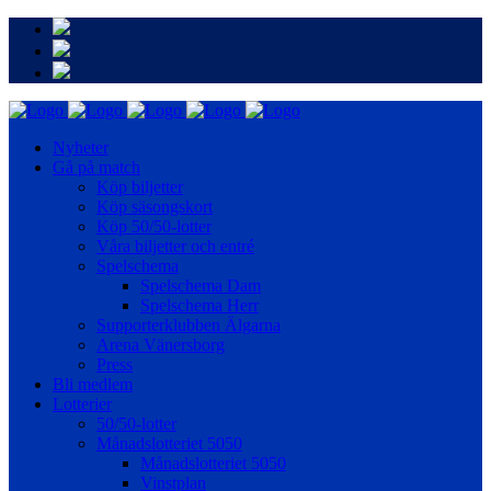
Nyheter
Gå på match
Köp biljetter
Köp säsongskort
Köp 50/50-lotter
Våra biljetter och entré
Spelschema
Spelschema Dam
Spelschema Herr
Supporterklubben Älgarna
Arena Vänersborg
Press
Bli medlem
Lotterier
50/50-lotter
Månadslotteriet 5050
Månadslotteriet 5050
Vinstplan