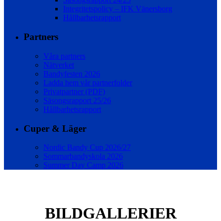
Integritetspolicy – IFK Vänersborg
Hållbarhetsrapport
Partners
Våra partners
Nätverket
Bandyfesten 2026
Ladda hem vår partnerfolder
Privatpartner (PDF)
Säsongsrapport 25/26
Hållbarhetsrapport
Cuper & Läger
Nordic Bandy Cup 2026/27
Sommarbandyskola 2026
Summer Day Camp 2026
BILDGALLERIER