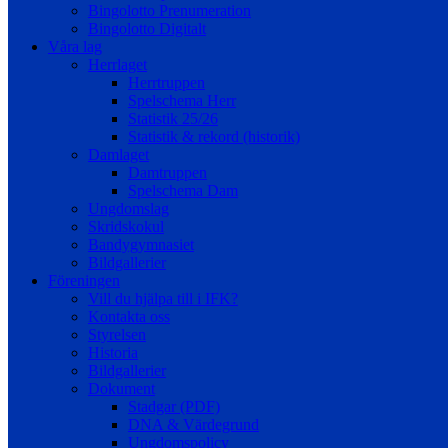
Bingolotto Prenumeration
Bingolotto Digitalt
Våra lag
Herrlaget
Herrtruppen
Spelschema Herr
Statistik 25/26
Statistik & rekord (historik)
Damlaget
Damtruppen
Spelschema Dam
Ungdomslag
Skridskokul
Bandygymnasiet
Bildgallerier
Föreningen
Vill du hjälpa till i IFK?
Kontakta oss
Styrelsen
Historia
Bildgallerier
Dokument
Stadgar (PDF)
DNA & Värdegrund
Ungdomspolicy