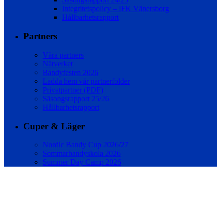
Integritetspolicy – IFK Vänersborg
Hållbarhetsrapport
Partners
Våra partners
Nätverket
Bandyfesten 2026
Ladda hem vår partnerfolder
Privatpartner (PDF)
Säsongsrapport 25/26
Hållbarhetsrapport
Cuper & Läger
Nordic Bandy Cup 2026/27
Sommarbandyskola 2026
Summer Day Camp 2026