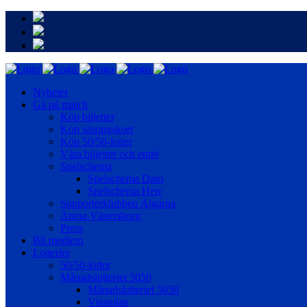
Nyheter
Gå på match
Köp biljetter
Köp säsongskort
Köp 50/50-lotter
Våra biljetter och entré
Spelschema
Spelschema Dam
Spelschema Herr
Supporterklubben Älgarna
Arena Vänersborg
Press
Bli medlem
Lotterier
50/50-lotter
Månadslotteriet 5050
Månadslotteriet 5050
Vinstplan