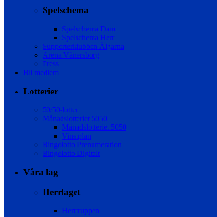
Spelschema
Spelschema Dam
Spelschema Herr
Supporterklubben Älgarna
Arena Vänersborg
Press
Bli medlem
Lotterier
50/50-lotter
Månadslotteriet 5050
Månadslotteriet 5050
Vinstplan
Bingolotto Prenumeration
Bingolotto Digitalt
Våra lag
Herrlaget
Herrtruppen