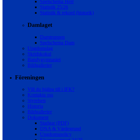
Spelschema Herr
Statistik 25/26
Statistik & rekord (historik)
Damlaget
Damtruppen
Spelschema Dam
Ungdomslag
Skridskokul
Bandygymnasiet
Bildgallerier
Föreningen
Vill du hjälpa till i IFK?
Kontakta oss
Styrelsen
Historia
Bildgallerier
Dokument
Stadgar (PDF)
DNA & Värdegrund
Ungdomspolicy
Säsongsrapport 24/25