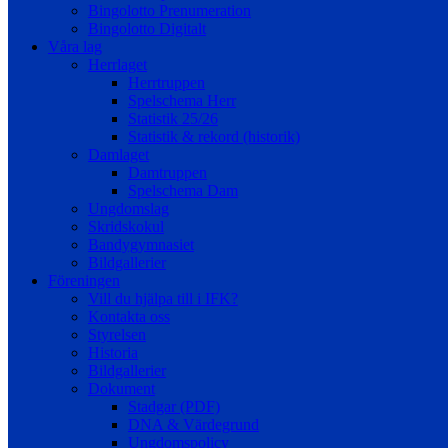
Bingolotto Prenumeration
Bingolotto Digitalt
Våra lag
Herrlaget
Herrtruppen
Spelschema Herr
Statistik 25/26
Statistik & rekord (historik)
Damlaget
Damtruppen
Spelschema Dam
Ungdomslag
Skridskokul
Bandygymnasiet
Bildgallerier
Föreningen
Vill du hjälpa till i IFK?
Kontakta oss
Styrelsen
Historia
Bildgallerier
Dokument
Stadgar (PDF)
DNA & Värdegrund
Ungdomspolicy