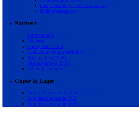
Integritetspolicy – IFK Vänersborg
Hållbarhetsrapport
Partners
Våra partners
Nätverket
Bandyfesten 2026
Ladda hem vår partnerfolder
Privatpartner (PDF)
Säsongsrapport 25/26
Hållbarhetsrapport
Cuper & Läger
Nordic Bandy Cup 2026/27
Sommarbandyskola 2026
Summer Day Camp 2026