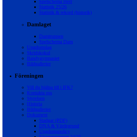
Spelschema Herr
Statistik 25/26
Statistik & rekord (historik)
Damlaget
Damtruppen
Spelschema Dam
Ungdomslag
Skridskokul
Bandygymnasiet
Bildgallerier
Föreningen
Vill du hjälpa till i IFK?
Kontakta oss
Styrelsen
Historia
Bildgallerier
Dokument
Stadgar (PDF)
DNA & Värdegrund
Ungdomspolicy
Säsongsrapport 24/25