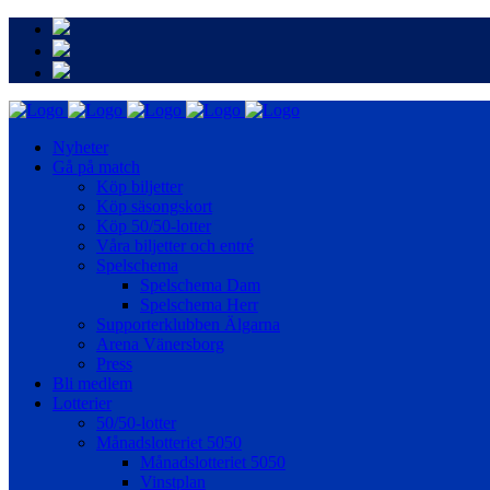
Nyheter
Gå på match
Köp biljetter
Köp säsongskort
Köp 50/50-lotter
Våra biljetter och entré
Spelschema
Spelschema Dam
Spelschema Herr
Supporterklubben Älgarna
Arena Vänersborg
Press
Bli medlem
Lotterier
50/50-lotter
Månadslotteriet 5050
Månadslotteriet 5050
Vinstplan