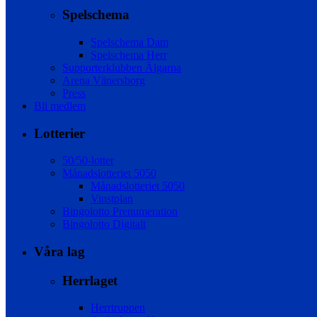
Spelschema
Spelschema Dam
Spelschema Herr
Supporterklubben Älgarna
Arena Vänersborg
Press
Bli medlem
Lotterier
50/50-lotter
Månadslotteriet 5050
Månadslotteriet 5050
Vinstplan
Bingolotto Prenumeration
Bingolotto Digitalt
Våra lag
Herrlaget
Herrtruppen