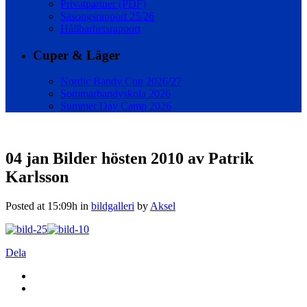
Privatpartner (PDF)
Säsongsrapport 25/26
Hållbarhetsrapport
Cuper & Läger
Nordic Bandy Cup 2026/27
Sommarbandyskola 2026
Summer Day Camp 2026
04 jan
Bilder hösten 2010 av Patrik
Karlsson
Posted at 15:09h
in
bildgalleri
by
Aksel
Dela