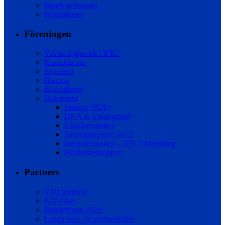
Bandygymnasiet
Bildgallerier
Föreningen
Vill du hjälpa till i IFK?
Kontakta oss
Styrelsen
Historia
Bildgallerier
Dokument
Stadgar (PDF)
DNA & Värdegrund
Ungdomspolicy
Säsongsrapport 24/25
Integritetspolicy – IFK Vänersborg
Hållbarhetsrapport
Partners
Våra partners
Nätverket
Bandyfesten 2026
Ladda hem vår partnerfolder