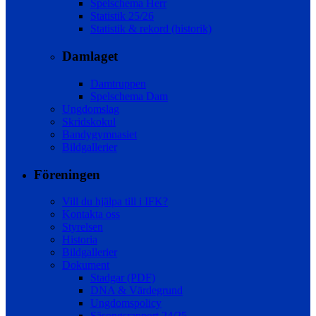
Spelschema Herr
Statistik 25/26
Statistik & rekord (historik)
Damlaget
Damtruppen
Spelschema Dam
Ungdomslag
Skridskokul
Bandygymnasiet
Bildgallerier
Föreningen
Vill du hjälpa till i IFK?
Kontakta oss
Styrelsen
Historia
Bildgallerier
Dokument
Stadgar (PDF)
DNA & Värdegrund
Ungdomspolicy
Säsongsrapport 24/25