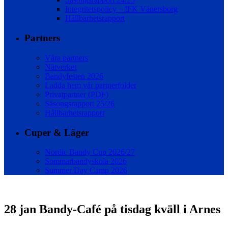
Integritetspolicy – IFK Vänersborg
Hållbarhetsrapport
Partners
Våra partners
Nätverket
Bandyfesten 2026
Ladda hem vår partnerfolder
Privatpartner (PDF)
Säsongsrapport 25/26
Hållbarhetsrapport
Cuper & Läger
Nordic Bandy Cup 2026/27
Sommarbandyskola 2026
Summer Day Camp 2026
28 jan
Bandy-Café på tisdag kväll i Arnes