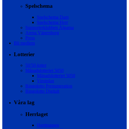
Spelschema
Spelschema Dam
Spelschema Herr
Supporterklubben Älgarna
Arena Vänersborg
Press
Bli medlem
Lotterier
50/50-lotter
Månadslotteriet 5050
Månadslotteriet 5050
Vinstplan
Bingolotto Prenumeration
Bingolotto Digitalt
Våra lag
Herrlaget
Herrtruppen