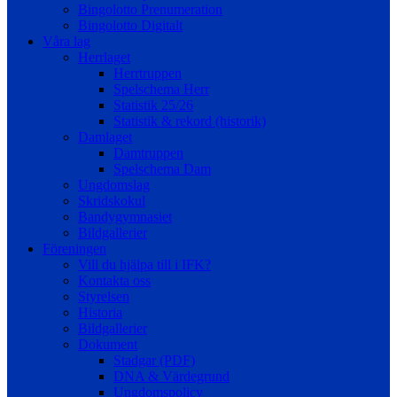
Bingolotto Prenumeration
Bingolotto Digitalt
Våra lag
Herrlaget
Herrtruppen
Spelschema Herr
Statistik 25/26
Statistik & rekord (historik)
Damlaget
Damtruppen
Spelschema Dam
Ungdomslag
Skridskokul
Bandygymnasiet
Bildgallerier
Föreningen
Vill du hjälpa till i IFK?
Kontakta oss
Styrelsen
Historia
Bildgallerier
Dokument
Stadgar (PDF)
DNA & Värdegrund
Ungdomspolicy