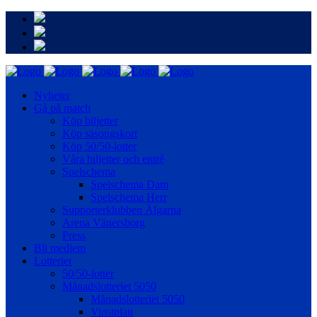
Nyheter
Gå på match
Köp biljetter
Köp säsongskort
Köp 50/50-lotter
Våra biljetter och entré
Spelschema
Spelschema Dam
Spelschema Herr
Supporterklubben Älgarna
Arena Vänersborg
Press
Bli medlem
Lotterier
50/50-lotter
Månadslotteriet 5050
Månadslotteriet 5050
Vinstplan