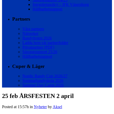
Integritetspolicy – IFK Vänersborg
Hållbarhetsrapport
Partners
Våra partners
Nätverket
Bandyfesten 2026
Ladda hem vår partnerfolder
Privatpartner (PDF)
Säsongsrapport 25/26
Hållbarhetsrapport
Cuper & Läger
Nordic Bandy Cup 2026/27
Sommarbandyskola 2026
Summer Day Camp 2026
25 feb
ÅRSFESTEN 2 april
Posted at 15:57h
in
Nyheter
by
Aksel