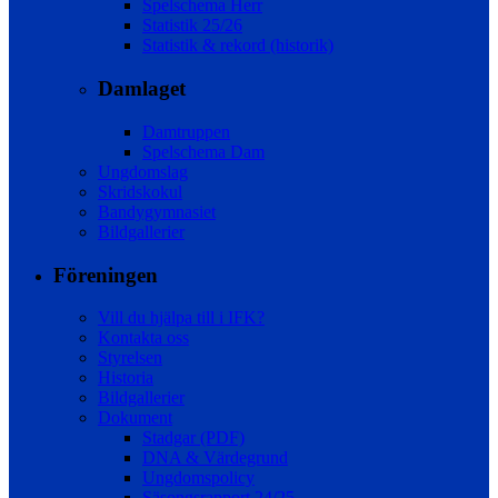
Spelschema Herr
Statistik 25/26
Statistik & rekord (historik)
Damlaget
Damtruppen
Spelschema Dam
Ungdomslag
Skridskokul
Bandygymnasiet
Bildgallerier
Föreningen
Vill du hjälpa till i IFK?
Kontakta oss
Styrelsen
Historia
Bildgallerier
Dokument
Stadgar (PDF)
DNA & Värdegrund
Ungdomspolicy
Säsongsrapport 24/25