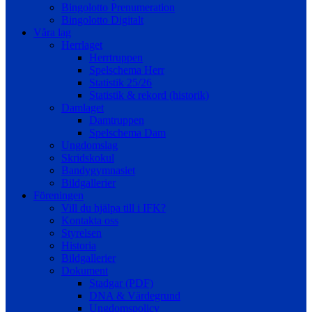
Bingolotto Prenumeration
Bingolotto Digitalt
Våra lag
Herrlaget
Herrtruppen
Spelschema Herr
Statistik 25/26
Statistik & rekord (historik)
Damlaget
Damtruppen
Spelschema Dam
Ungdomslag
Skridskokul
Bandygymnasiet
Bildgallerier
Föreningen
Vill du hjälpa till i IFK?
Kontakta oss
Styrelsen
Historia
Bildgallerier
Dokument
Stadgar (PDF)
DNA & Värdegrund
Ungdomspolicy