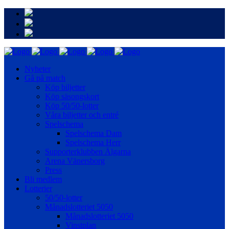
Nyheter
Gå på match
Köp biljetter
Köp säsongskort
Köp 50/50-lotter
Våra biljetter och entré
Spelschema
Spelschema Dam
Spelschema Herr
Supporterklubben Älgarna
Arena Vänersborg
Press
Bli medlem
Lotterier
50/50-lotter
Månadslotteriet 5050
Månadslotteriet 5050
Vinstplan