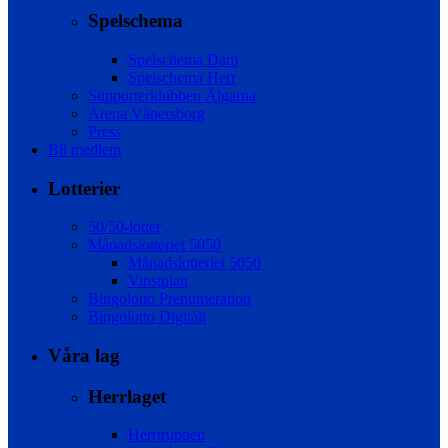
Spelschema
Spelschema Dam
Spelschema Herr
Supporterklubben Älgarna
Arena Vänersborg
Press
Bli medlem
Lotterier
50/50-lotter
Månadslotteriet 5050
Månadslotteriet 5050
Vinstplan
Bingolotto Prenumeration
Bingolotto Digitalt
Våra lag
Herrlaget
Herrtruppen