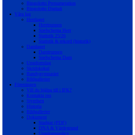
Bingolotto Prenumeration
Bingolotto Digitalt
Våra lag
Herrlaget
Herrtruppen
Spelschema Herr
Statistik 25/26
Statistik & rekord (historik)
Damlaget
Damtruppen
Spelschema Dam
Ungdomslag
Skridskokul
Bandygymnasiet
Bildgallerier
Föreningen
Vill du hjälpa till i IFK?
Kontakta oss
Styrelsen
Historia
Bildgallerier
Dokument
Stadgar (PDF)
DNA & Värdegrund
Ungdomspolicy