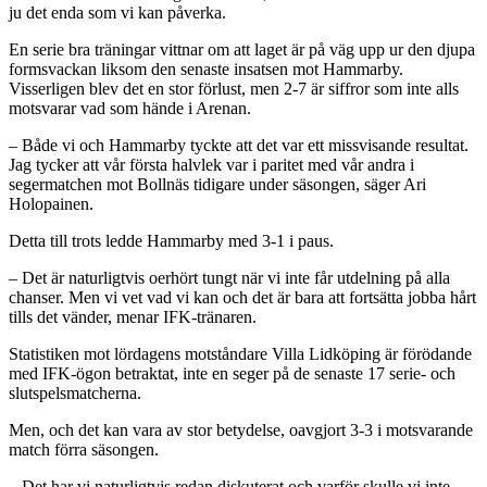
ju det enda som vi kan påverka.
En serie bra träningar vittnar om att laget är på väg upp ur den djupa
formsvackan liksom den senaste insatsen mot Hammarby.
Visserligen blev det en stor förlust, men 2-7 är siffror som inte alls
motsvarar vad som hände i Arenan.
– Både vi och Hammarby tyckte att det var ett missvisande resultat.
Jag tycker att vår första halvlek var i paritet med vår andra i
segermatchen mot Bollnäs tidigare under säsongen, säger Ari
Holopainen.
Detta till trots ledde Hammarby med 3-1 i paus.
– Det är naturligtvis oerhört tungt när vi inte får utdelning på alla
chanser. Men vi vet vad vi kan och det är bara att fortsätta jobba hårt
tills det vänder, menar IFK-tränaren.
Statistiken mot lördagens motståndare Villa Lidköping är förödande
med IFK-ögon betraktat, inte en seger på de senaste 17 serie- och
slutspelsmatcherna.
Men, och det kan vara av stor betydelse, oavgjort 3-3 i motsvarande
match förra säsongen.
– Det har vi naturligtvis redan diskuterat och varför skulle vi inte