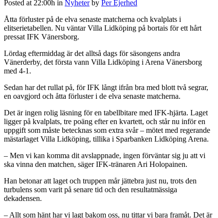
Posted at 22:00h
in
Nyheter
by
Per Ejerhed
Åtta förluster på de elva senaste matcherna och kvalplats i
elitserietabellen. Nu väntar Villa Lidköping på bortais för ett hårt
pressat IFK Vänersborg.
Lördag eftermiddag är det alltså dags för säsongens andra
Vänerderby, det första vann Villa Lidköping i Arena Vänersborg
med 4-1.
Sedan har det rullat på, för IFK långt ifrån bra med blott två segrar,
en oavgjord och åtta förluster i de elva senaste matcherna.
Det är ingen rolig läsning för en tabellbitare med IFK-hjärta. Laget
ligger på kvalplats, tre poäng efter en kvartett, och står nu inför en
uppgift som måste betecknas som extra svår – mötet med regerande
mästarlaget Villa Lidköping, tillika i Sparbanken Lidköping Arena.
– Men vi kan komma dit avslappnade, ingen förväntar sig ju att vi
ska vinna den matchen, säger IFK-tränaren Ari Holopainen.
Han betonar att laget och truppen mår jättebra just nu, trots den
turbulens som varit på senare tid och den resultatmässiga
dekadensen.
– Allt som hänt har vi lagt bakom oss, nu tittar vi bara framåt. Det är