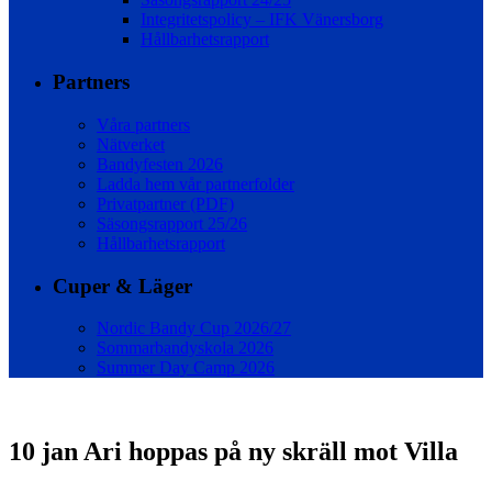
Integritetspolicy – IFK Vänersborg
Hållbarhetsrapport
Partners
Våra partners
Nätverket
Bandyfesten 2026
Ladda hem vår partnerfolder
Privatpartner (PDF)
Säsongsrapport 25/26
Hållbarhetsrapport
Cuper & Läger
Nordic Bandy Cup 2026/27
Sommarbandyskola 2026
Summer Day Camp 2026
10 jan
Ari hoppas på ny skräll mot Villa