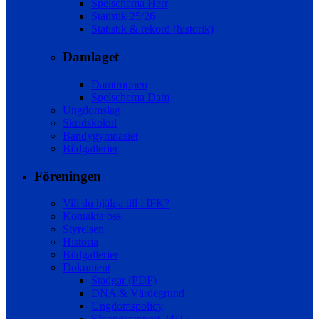
Spelschema Herr
Statistik 25/26
Statistik & rekord (historik)
Damlaget
Damtruppen
Spelschema Dam
Ungdomslag
Skridskokul
Bandygymnasiet
Bildgallerier
Föreningen
Vill du hjälpa till i IFK?
Kontakta oss
Styrelsen
Historia
Bildgallerier
Dokument
Stadgar (PDF)
DNA & Värdegrund
Ungdomspolicy
Säsongsrapport 24/25