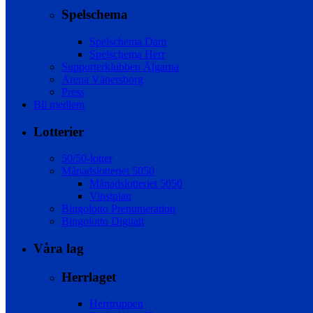
Spelschema
Spelschema Dam
Spelschema Herr
Supporterklubben Älgarna
Arena Vänersborg
Press
Bli medlem
Lotterier
50/50-lotter
Månadslotteriet 5050
Månadslotteriet 5050
Vinstplan
Bingolotto Prenumeration
Bingolotto Digitalt
Våra lag
Herrlaget
Herrtruppen