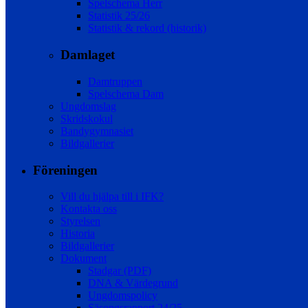
Spelschema Herr
Statistik 25/26
Statistik & rekord (historik)
Damlaget
Damtruppen
Spelschema Dam
Ungdomslag
Skridskokul
Bandygymnasiet
Bildgallerier
Föreningen
Vill du hjälpa till i IFK?
Kontakta oss
Styrelsen
Historia
Bildgallerier
Dokument
Stadgar (PDF)
DNA & Värdegrund
Ungdomspolicy
Säsongsrapport 24/25