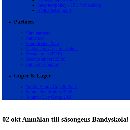
Integritetspolicy – IFK Vänersborg
Hållbarhetsrapport
Partners
Våra partners
Nätverket
Bandyfesten 2026
Ladda hem vår partnerfolder
Privatpartner (PDF)
Säsongsrapport 25/26
Hållbarhetsrapport
Cuper & Läger
Nordic Bandy Cup 2026/27
Sommarbandyskola 2026
Summer Day Camp 2026
02 okt
Anmälan till säsongens Bandyskola!