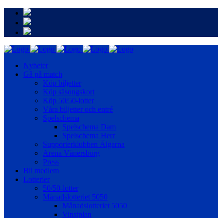
Nyheter
Gå på match
Köp biljetter
Köp säsongskort
Köp 50/50-lotter
Våra biljetter och entré
Spelschema
Spelschema Dam
Spelschema Herr
Supporterklubben Älgarna
Arena Vänersborg
Press
Bli medlem
Lotterier
50/50-lotter
Månadslotteriet 5050
Månadslotteriet 5050
Vinstplan