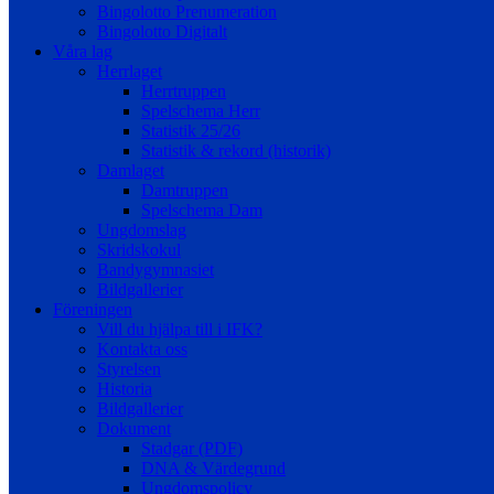
Bingolotto Prenumeration
Bingolotto Digitalt
Våra lag
Herrlaget
Herrtruppen
Spelschema Herr
Statistik 25/26
Statistik & rekord (historik)
Damlaget
Damtruppen
Spelschema Dam
Ungdomslag
Skridskokul
Bandygymnasiet
Bildgallerier
Föreningen
Vill du hjälpa till i IFK?
Kontakta oss
Styrelsen
Historia
Bildgallerier
Dokument
Stadgar (PDF)
DNA & Värdegrund
Ungdomspolicy