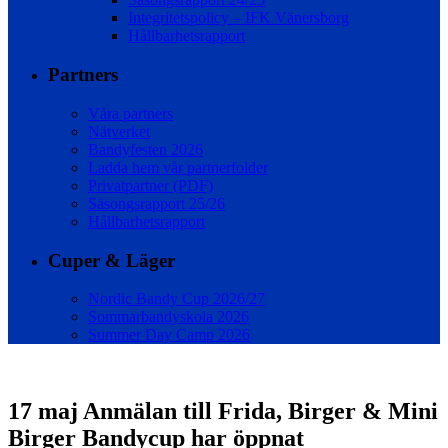
Integritetspolicy – IFK Vänersborg
Hållbarhetsrapport
Partners
Våra partners
Nätverket
Bandyfesten 2026
Ladda hem vår partnerfolder
Privatpartner (PDF)
Säsongsrapport 25/26
Hållbarhetsrapport
Cuper & Läger
Nordic Bandy Cup 2026/27
Sommarbandyskola 2026
Summer Day Camp 2026
17 maj
Anmälan till Frida, Birger & Mini
Birger Bandycup har öppnat