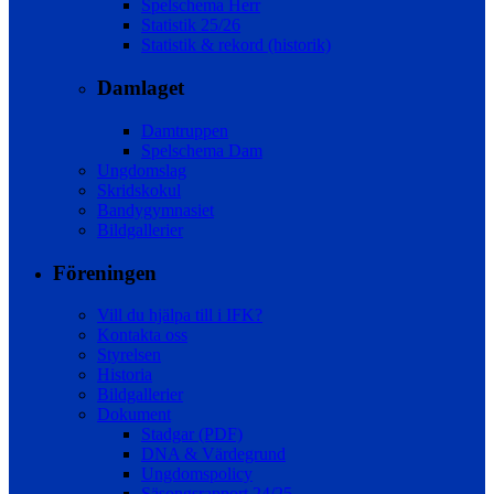
Spelschema Herr
Statistik 25/26
Statistik & rekord (historik)
Damlaget
Damtruppen
Spelschema Dam
Ungdomslag
Skridskokul
Bandygymnasiet
Bildgallerier
Föreningen
Vill du hjälpa till i IFK?
Kontakta oss
Styrelsen
Historia
Bildgallerier
Dokument
Stadgar (PDF)
DNA & Värdegrund
Ungdomspolicy
Säsongsrapport 24/25