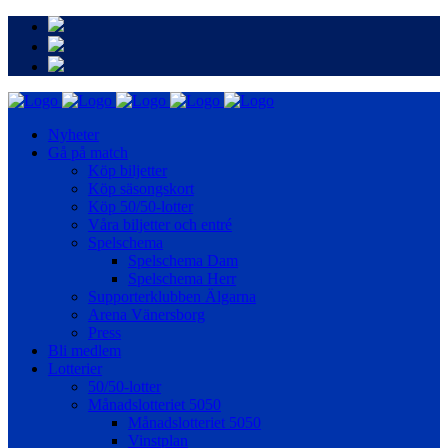
Nyheter
Gå på match
Köp biljetter
Köp säsongskort
Köp 50/50-lotter
Våra biljetter och entré
Spelschema
Spelschema Dam
Spelschema Herr
Supporterklubben Älgarna
Arena Vänersborg
Press
Bli medlem
Lotterier
50/50-lotter
Månadslotteriet 5050
Månadslotteriet 5050
Vinstplan