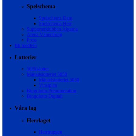
Spelschema
Spelschema Dam
Spelschema Herr
Supporterklubben Älgarna
Arena Vänersborg
Press
Bli medlem
Lotterier
50/50-lotter
Månadslotteriet 5050
Månadslotteriet 5050
Vinstplan
Bingolotto Prenumeration
Bingolotto Digitalt
Våra lag
Herrlaget
Herrtruppen