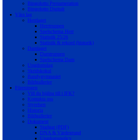
Bingolotto Prenumeration
Bingolotto Digitalt
Våra lag
Herrlaget
Herrtruppen
Spelschema Herr
Statistik 25/26
Statistik & rekord (historik)
Damlaget
Damtruppen
Spelschema Dam
Ungdomslag
Skridskokul
Bandygymnasiet
Bildgallerier
Föreningen
Vill du hjälpa till i IFK?
Kontakta oss
Styrelsen
Historia
Bildgallerier
Dokument
Stadgar (PDF)
DNA & Värdegrund
Ungdomspolicy