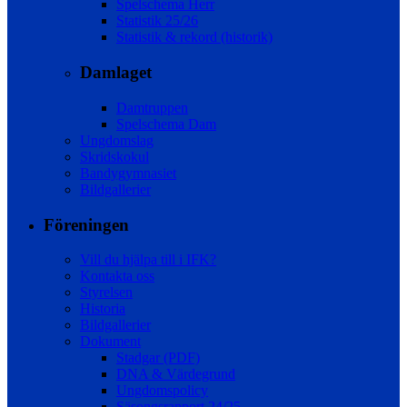
Spelschema Herr
Statistik 25/26
Statistik & rekord (historik)
Damlaget
Damtruppen
Spelschema Dam
Ungdomslag
Skridskokul
Bandygymnasiet
Bildgallerier
Föreningen
Vill du hjälpa till i IFK?
Kontakta oss
Styrelsen
Historia
Bildgallerier
Dokument
Stadgar (PDF)
DNA & Värdegrund
Ungdomspolicy
Säsongsrapport 24/25