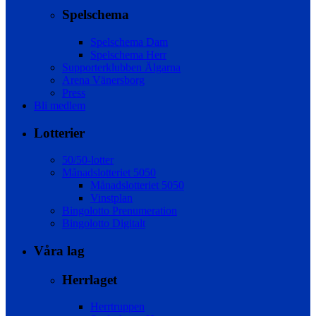
Spelschema
Spelschema Dam
Spelschema Herr
Supporterklubben Älgarna
Arena Vänersborg
Press
Bli medlem
Lotterier
50/50-lotter
Månadslotteriet 5050
Månadslotteriet 5050
Vinstplan
Bingolotto Prenumeration
Bingolotto Digitalt
Våra lag
Herrlaget
Herrtruppen