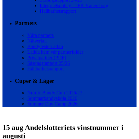
Integritetspolicy – IFK Vänersborg
Hållbarhetsrapport
Partners
Våra partners
Nätverket
Bandyfesten 2026
Ladda hem vår partnerfolder
Privatpartner (PDF)
Säsongsrapport 25/26
Hållbarhetsrapport
Cuper & Läger
Nordic Bandy Cup 2026/27
Sommarbandyskola 2026
Summer Day Camp 2026
15 aug
Andelslotteriets vinstnummer i
augusti