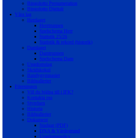
Bingolotto Prenumeration
Bingolotto Digitalt
Våra lag
Herrlaget
Herrtruppen
Spelschema Herr
Statistik 25/26
Statistik & rekord (historik)
Damlaget
Damtruppen
Spelschema Dam
Ungdomslag
Skridskokul
Bandygymnasiet
Bildgallerier
Föreningen
Vill du hjälpa till i IFK?
Kontakta oss
Styrelsen
Historia
Bildgallerier
Dokument
Stadgar (PDF)
DNA & Värdegrund
Ungdomspolicy