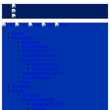
Nyheter
Gå på match
Köp biljetter
Köp säsongskort
Köp 50/50-lotter
Våra biljetter och entré
Spelschema
Spelschema Dam
Spelschema Herr
Supporterklubben Älgarna
Arena Vänersborg
Press
Bli medlem
Lotterier
50/50-lotter
Månadslotteriet 5050
Månadslotteriet 5050
Vinstplan