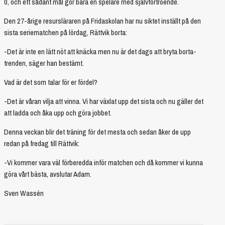
0, och ett sådant mål gör bara en spelare med självförtroende.
Den 27-årige resursläraren på Fridaskolan har nu siktet inställt på den
sista seriematchen på lördag, Rättvik borta:
-Det är inte en lätt nöt att knäcka men nu är det dags att bryta borta-
trenden, säger han bestämt.
Vad är det som talar för er fördel?
-Det är våran vilja att vinna. Vi har växlat upp det sista och nu gäller det
att ladda och åka upp och göra jobbet.
Denna veckan blir det träning för det mesta och sedan åker de upp
redan på fredag till Rättvik:
-Vi kommer vara väl förberedda inför matchen och då kommer vi kunna
göra vårt bästa, avslutar Adam.
Sven Wassén