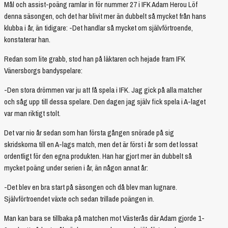
Mål och assist-poäng ramlar in för nummer 27 i IFK Adam Herou Löf
denna säsongen, och det har blivit mer än dubbelt så mycket från hans
klubba i år, än tidigare: -Det handlar så mycket om självförtroende,
konstaterar han.
Redan som lite grabb, stod han på läktaren och hejade fram IFK
Vänersborgs bandyspelare:
-Den stora drömmen var ju att få spela i IFK. Jag gick på alla matcher
och såg upp till dessa spelare. Den dagen jag själv fick spela i A-laget
var man riktigt stolt.
Det var nio år sedan som han första gången snörade på sig
skridskorna till en A-lags match, men det är först i år som det lossat
ordentligt för den egna produkten. Han har gjort mer än dubbelt så
mycket poäng under serien i år, än någon annat år:
-Det blev en bra start på säsongen och då blev man lugnare.
Självförtroendet växte och sedan trillade poängen in.
Man kan bara se tillbaka på matchen mot Västerås där Adam gjorde 1-