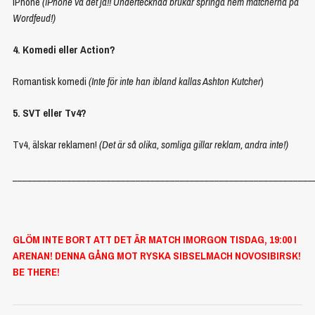
iPhone
(iPhone va det ja!! Undertecknad brukar springa hem matcherna på
Wordfeud!)
4. Komedi eller Action?
Romantisk komedi
(Inte för inte han ibland kallas Ashton Kutcher
)
5. SVT eller Tv4?
Tv4, älskar reklamen!
(Det är så olika, somliga gillar reklam, andra inte!)
_____________________________________________________________
GLÖM INTE BORT ATT DET ÄR MATCH IMORGON TISDAG, 19:00 I
ARENAN! DENNA GÅNG MOT RYSKA SIBSELMACH NOVOSIBIRSK!
BE THERE!