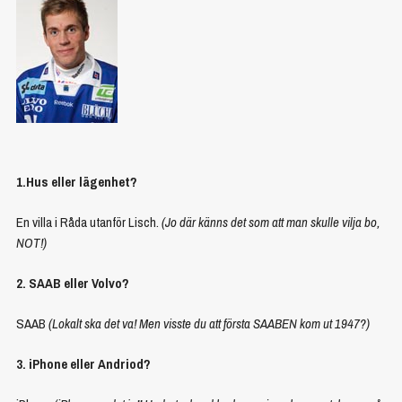
1.Hus eller lägenhet?
En villa i Råda utanför Lisch.
(Jo där känns det som att man skulle vilja bo,
NOT!)
2. SAAB eller Volvo?
SAAB
(Lokalt ska det va! Men visste du att första SAABEN kom ut 1947?)
3. iPhone eller Andriod?