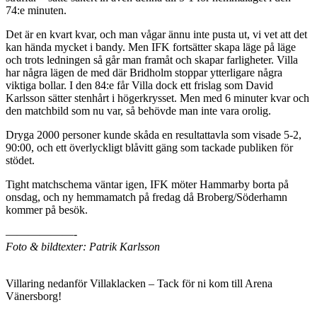
74:e minuten.
Det är en kvart kvar, och man vågar ännu inte pusta ut, vi vet att det
kan hända mycket i bandy. Men IFK fortsätter skapa läge på läge
och trots ledningen så går man framåt och skapar farligheter. Villa
har några lägen de med där Bridholm stoppar ytterligare några
viktiga bollar. I den 84:e får Villa dock ett frislag som David
Karlsson sätter stenhårt i högerkrysset. Men med 6 minuter kvar och
den matchbild som nu var, så behövde man inte vara orolig.
Dryga 2000 personer kunde skåda en resultattavla som visade 5-2,
90:00, och ett överlyckligt blåvitt gäng som tackade publiken för
stödet.
Tight matchschema väntar igen, IFK möter Hammarby borta på
onsdag, och ny hemmamatch på fredag då Broberg/Söderhamn
kommer på besök.
——————-
Foto & bildtexter: Patrik Karlsson
Villaring nedanför Villaklacken – Tack för ni kom till Arena
Vänersborg!