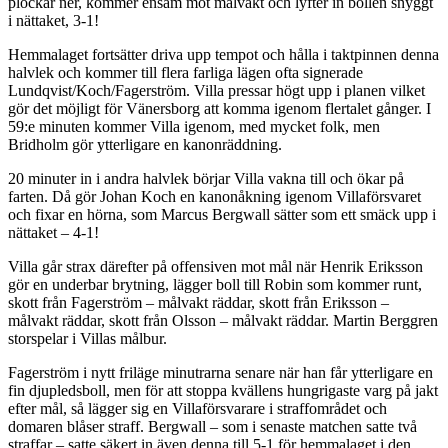
plockar ner, kommer ensam mot målvakt och lyfter in bollen snyggt
i nättaket, 3-1!
Hemmalaget fortsätter driva upp tempot och hålla i taktpinnen denna
halvlek och kommer till flera farliga lägen ofta signerade
Lundqvist/Koch/Fagerström. Villa pressar högt upp i planen vilket
gör det möjligt för Vänersborg att komma igenom flertalet gånger. I
59:e minuten kommer Villa igenom, med mycket folk, men
Bridholm gör ytterligare en kanonräddning.
20 minuter in i andra halvlek börjar Villa vakna till och ökar på
farten. Då gör Johan Koch en kanonåkning igenom Villaförsvaret
och fixar en hörna, som Marcus Bergwall sätter som ett smäck upp i
nättaket – 4-1!
Villa går strax därefter på offensiven mot mål när Henrik Eriksson
gör en underbar brytning, lägger boll till Robin som kommer runt,
skott från Fagerström – målvakt räddar, skott från Eriksson –
målvakt räddar, skott från Olsson – målvakt räddar. Martin Berggren
storspelar i Villas målbur.
Fagerström i nytt friläge minutrarna senare när han får ytterligare en
fin djupledsboll, men för att stoppa kvällens hungrigaste varg på jakt
efter mål, så lägger sig en Villaförsvarare i straffområdet och
domaren blåser straff. Bergwall – som i senaste matchen satte två
straffar – satte säkert in även denna till 5-1 för hemmalaget i den