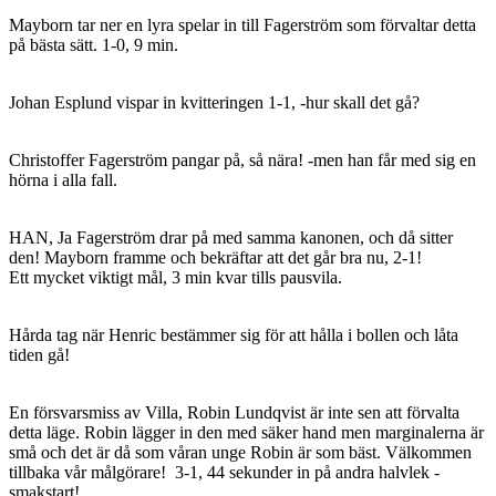
Mayborn tar ner en lyra spelar in till Fagerström som förvaltar detta
på bästa sätt. 1-0, 9 min.
Johan Esplund vispar in kvitteringen 1-1, -hur skall det gå?
Christoffer Fagerström pangar på, så nära! -men han får med sig en
hörna i alla fall.
HAN, Ja Fagerström drar på med samma kanonen, och då sitter
den! Mayborn framme och bekräftar att det går bra nu, 2-1!
Ett mycket viktigt mål, 3 min kvar tills pausvila.
Hårda tag när Henric bestämmer sig för att hålla i bollen och låta
tiden gå!
En försvarsmiss av Villa, Robin Lundqvist är inte sen att förvalta
detta läge. Robin lägger in den med säker hand men marginalerna är
små och det är då som våran unge Robin är som bäst. Välkommen
tillbaka vår målgörare! 3-1, 44 sekunder in på andra halvlek -
smakstart!