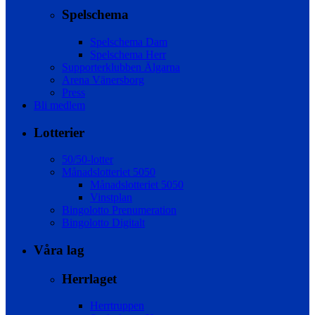
Spelschema
Spelschema Dam
Spelschema Herr
Supporterklubben Älgarna
Arena Vänersborg
Press
Bli medlem
Lotterier
50/50-lotter
Månadslotteriet 5050
Månadslotteriet 5050
Vinstplan
Bingolotto Prenumeration
Bingolotto Digitalt
Våra lag
Herrlaget
Herrtruppen