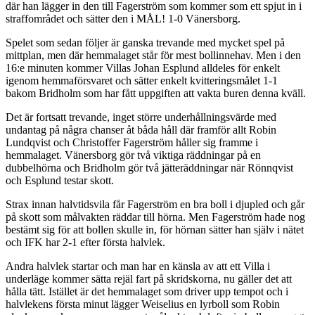
där han lägger in den till Fagerström som kommer som ett spjut in i
straffområdet och sätter den i MÅL! 1-0 Vänersborg.
Spelet som sedan följer är ganska trevande med mycket spel på
mittplan, men där hemmalaget står för mest bollinnehav. Men i den
16:e minuten kommer Villas Johan Esplund alldeles för enkelt
igenom hemmaförsvaret och sätter enkelt kvitteringsmålet 1-1
bakom Bridholm som har fått uppgiften att vakta buren denna kväll.
Det är fortsatt trevande, inget större underhållningsvärde med
undantag på några chanser åt båda håll där framför allt Robin
Lundqvist och Christoffer Fagerström håller sig framme i
hemmalaget. Vänersborg gör två viktiga räddningar på en
dubbelhörna och Bridholm gör två jätteräddningar när Rönnqvist
och Esplund testar skott.
Strax innan halvtidsvila får Fagerström en bra boll i djupled och går
på skott som målvakten räddar till hörna. Men Fagerström hade nog
bestämt sig för att bollen skulle in, för hörnan sätter han själv i nätet
och IFK har 2-1 efter första halvlek.
Andra halvlek startar och man har en känsla av att ett Villa i
underläge kommer sätta rejäl fart på skridskorna, nu gäller det att
hålla tätt. Istället är det hemmalaget som driver upp tempot och i
halvlekens första minut lägger Weiselius en lyrboll som Robin