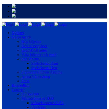
Nyheter
Gå på match
Köp biljetter
Köp säsongskort
Köp 50/50-lotter
Våra biljetter och entré
Spelschema
Spelschema Dam
Spelschema Herr
Supporterklubben Älgarna
Arena Vänersborg
Press
Bli medlem
Lotterier
50/50-lotter
Månadslotteriet 5050
Månadslotteriet 5050
Vinstplan