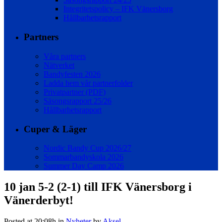
Integritetspolicy – IFK Vänersborg
Hållbarhetsrapport
Partners
Våra partners
Nätverket
Bandyfesten 2026
Ladda hem vår partnerfolder
Privatpartner (PDF)
Säsongsrapport 25/26
Hållbarhetsrapport
Cuper & Läger
Nordic Bandy Cup 2026/27
Sommarbandyskola 2026
Summer Day Camp 2026
10 jan
5-2 (2-1) till IFK Vänersborg i
Vänerderbyt!
Posted at 20:08h
in
Nyheter
by
Aksel