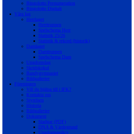
Bingolotto Prenumeration
Bingolotto Digitalt
Våra lag
Herrlaget
Herrtruppen
Spelschema Herr
Statistik 25/26
Statistik & rekord (historik)
Damlaget
Damtruppen
Spelschema Dam
Ungdomslag
Skridskokul
Bandygymnasiet
Bildgallerier
Föreningen
Vill du hjälpa till i IFK?
Kontakta oss
Styrelsen
Historia
Bildgallerier
Dokument
Stadgar (PDF)
DNA & Värdegrund
Ungdomspolicy