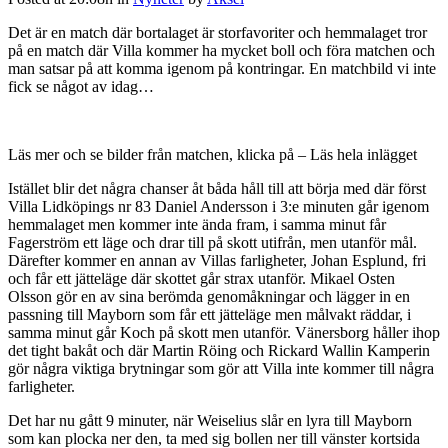
Det är en match där bortalaget är storfavoriter och hemmalaget tror
på en match där Villa kommer ha mycket boll och föra matchen och
man satsar på att komma igenom på kontringar. En matchbild vi inte
fick se något av idag…
Läs mer och se bilder från matchen, klicka på – Läs hela inlägget
Istället blir det några chanser åt båda håll till att börja med där först
Villa Lidköpings nr 83 Daniel Andersson i 3:e minuten går igenom
hemmalaget men kommer inte ända fram, i samma minut får
Fagerström ett läge och drar till på skott utifrån, men utanför mål.
Därefter kommer en annan av Villas farligheter, Johan Esplund, fri
och får ett jätteläge där skottet går strax utanför. Mikael Osten
Olsson gör en av sina berömda genomåkningar och lägger in en
passning till Mayborn som får ett jätteläge men målvakt räddar, i
samma minut går Koch på skott men utanför. Vänersborg håller ihop
det tight bakåt och där Martin Röing och Rickard Wallin Kamperin
gör några viktiga brytningar som gör att Villa inte kommer till några
farligheter.
Det har nu gått 9 minuter, när Weiselius slår en lyra till Mayborn
som kan plocka ner den, ta med sig bollen ner till vänster kortsida