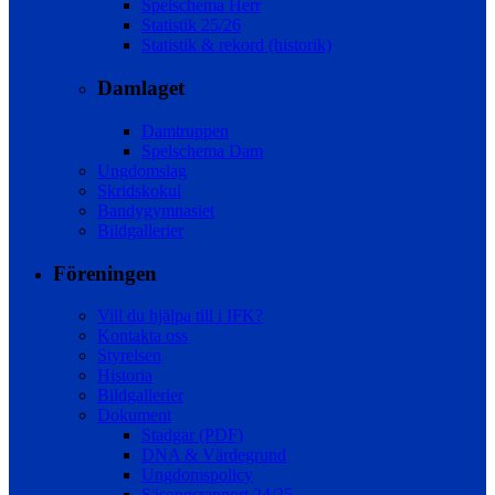
Spelschema Herr
Statistik 25/26
Statistik & rekord (historik)
Damlaget
Damtruppen
Spelschema Dam
Ungdomslag
Skridskokul
Bandygymnasiet
Bildgallerier
Föreningen
Vill du hjälpa till i IFK?
Kontakta oss
Styrelsen
Historia
Bildgallerier
Dokument
Stadgar (PDF)
DNA & Värdegrund
Ungdomspolicy
Säsongsrapport 24/25