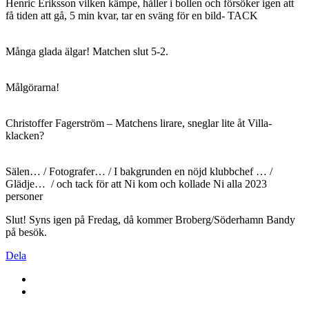
Henric Eriksson vilken kämpe, håller i bollen och försöker igen att
få tiden att gå, 5 min kvar, tar en sväng för en bild- TACK
Många glada älgar! Matchen slut 5-2.
Målgörarna!
Christoffer Fagerström – Matchens lirare, sneglar lite åt Villa-
klacken?
Sälen… / Fotografer… / I bakgrunden en nöjd klubbchef … /
Glädje… / och tack för att Ni kom och kollade Ni alla 2023
personer
Slut! Syns igen på Fredag, då kommer Broberg/Söderhamn Bandy
på besök.
Dela