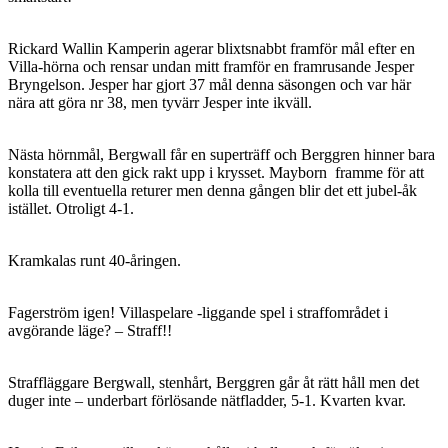
Rickard Wallin Kamperin agerar blixtsnabbt framför mål efter en
Villa-hörna och rensar undan mitt framför en framrusande Jesper
Bryngelson. Jesper har gjort 37 mål denna säsongen och var här
nära att göra nr 38, men tyvärr Jesper inte ikväll.
Nästa hörnmål, Bergwall får en superträff och Berggren hinner bara
konstatera att den gick rakt upp i krysset. Mayborn framme för att
kolla till eventuella returer men denna gången blir det ett jubel-åk
istället. Otroligt 4-1.
Kramkalas runt 40-åringen.
Fagerström igen! Villaspelare -liggande spel i straffområdet i
avgörande läge? – Straff!!
Straffläggare Bergwall, stenhårt, Berggren går åt rätt håll men det
duger inte – underbart förlösande nätfladder, 5-1. Kvarten kvar.