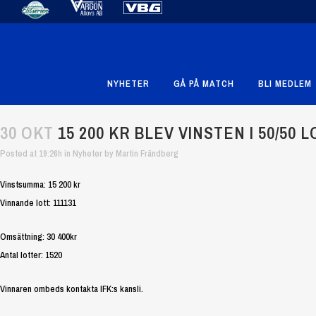
NYHETER
GÅ PÅ MATCH
BLI MEDLEM
30 OKT
15 200 KR BLEV VINSTEN I 50/50 L
Posted at 19:26h
in
Nyheter
by
Martin Frändberg
Vinstsumma: 15 200 kr
Vinnande lott: 111131
Omsättning: 30 400kr
Antal lotter: 1520
Vinnaren ombeds kontakta IFK:s kansli.