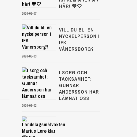
HÄR! 💙🤍
2026-08-07
VILL DU BLI EN
NYCKELPERSON I
IFK
VÄNERSBORG?
2026-08-03
I SORG OCH
TACKSAMHET:
GUNNAR
ANDERSSON HAR
LÄMNAT OSS
2026-08-02