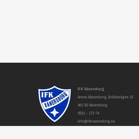
IFK Vänersborg
Arena Vänersborg, Brättevägen 15
462 35 Vänersborg
0521 – 172 74
info@ifkvanersborg.se