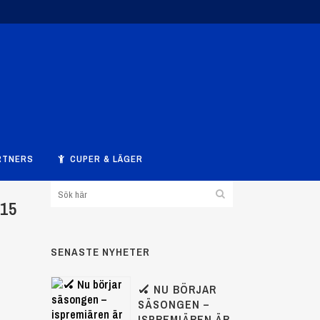
RTNERS
CUPER & LÄGER
15
SENASTE NYHETER
🏑 NU BÖRJAR
SÄSONGEN –
ISPREMIÄREN ÄR