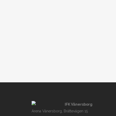
IFK Vänersborg
Arena Vänersborg, Brättevägen 15