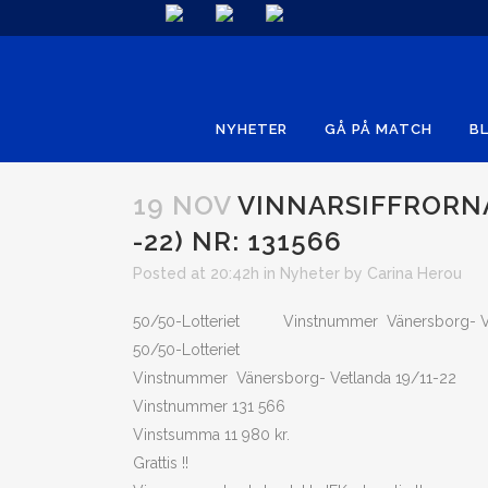
NYHETER
GÅ PÅ MATCH
BL
19 NOV
VINNARSIFFRORNA 
-22) NR: 131566
Posted at 20:42h
in
Nyheter
by
Carina Herou
50/50-Lotteriet Vinstnummer Vänersborg- Vetl
50/50-Lotteriet
Vinstnummer Vänersborg- Vetlanda 19/11-22
Vinstnummer 131 566
Vinstsumma 11 980 kr.
Grattis !!