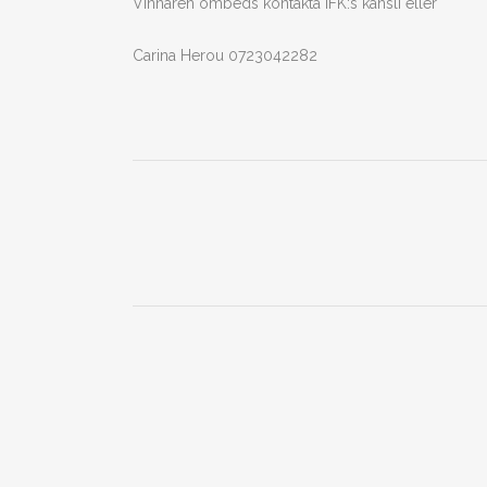
Vinnaren ombeds kontakta IFK:s kansli eller
Carina Herou 0723042282