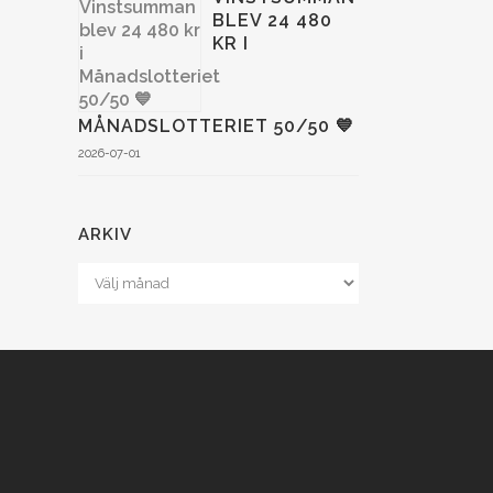
BLEV 24 480
KR I
MÅNADSLOTTERIET 50/50 💙
2026-07-01
ARKIV
Arkiv