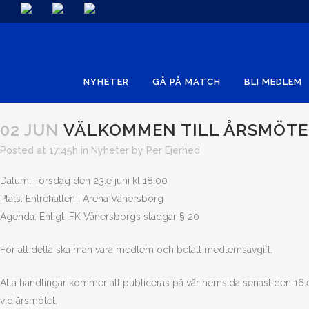
NYHETER
GÅ PÅ MATCH
BLI MEDLEM
02 JUN
VÄLKOMMEN TILL ÅRSMÖTE 
Posted at 17:45h
in
Nyheter
by
Per Ejerhed
Datum: Torsdag den 23:e juni kl 18.00
Plats: Entréhallen i Arena Vänersborg
Agenda: Enligt IFK Vänersborgs stadgar § 20
För att delta ska man vara medlem och betalt medlemsavgift.
Alla handlingar kommer att publiceras på vår hemsida senast den 16:e 
vid årsmötet.